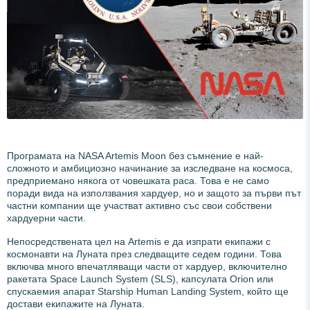
Програмата на NASA Artemis Moon без съмнение е най-
сложното и амбициозно начинание за изследване на космоса,
предприемано някога от човешката раса. Това е не само
поради вида на използвания хардуер, но и защото за първи път
частни компании ще участват активно със свои собствени
хардуерни части.
Непосредствената цел на Artemis е да изпрати екипажи с
космонавти на Луната през следващите седем години. Това
включва много впечатляващи части от хардуер, включително
ракетата Space Launch System (SLS), капсулата Orion или
спускаемия апарат Starship Human Landing System, който ще
достави екипажите на Луната.