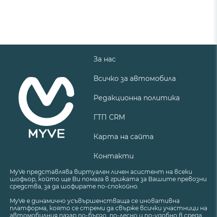
За нас
Всичко за автомобила
Редакционна политика
ГТП CRM
Карта на сайта
Контакти
MyVe представлява виртуален личен асистент на всеки
шофьор, който ще Ви помага в грижата за Вашите превозни
средства, за да шофирате по-спокойно.
MyVe е динамично усъвършенстваща се иновативна
платформа, която се стреми да свърже всички участници на
автомобилния пазар по-бързо, по-лесно и по-удобно в среда