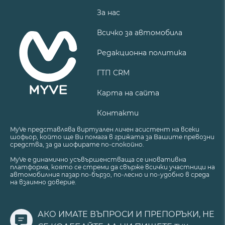
За нас
Всичко за автомобила
Редакционна политика
ГТП CRM
Карта на сайта
Контакти
MyVe представлява виртуален личен асистент на всеки
шофьор, който ще Ви помага в грижата за Вашите превозни
средства, за да шофирате по-спокойно.
MyVe е динамично усъвършенстваща се иновативна
платформа, която се стреми да свърже всички участници на
автомобилния пазар по-бързо, по-лесно и по-удобно в среда
на взаимно доверие.
АКО ИМАТЕ ВЪПРОСИ И ПРЕПОРЪКИ, НЕ