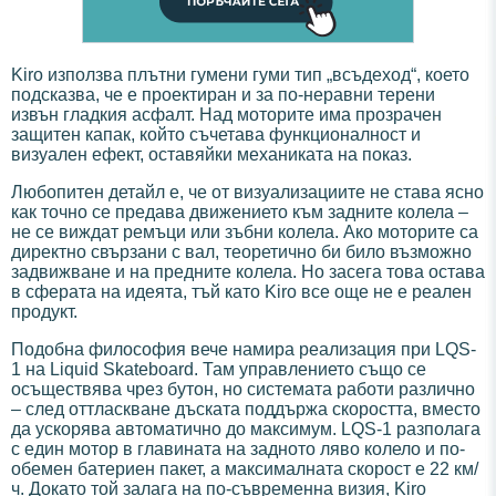
Kiro използва плътни гумени гуми тип „всъдеход“, което
подсказва, че е проектиран и за по-неравни терени
извън гладкия асфалт. Над моторите има прозрачен
защитен капак, който съчетава функционалност и
визуален ефект, оставяйки механиката на показ.
Любопитен детайл е, че от визуализациите не става ясно
как точно се предава движението към задните колела –
не се виждат ремъци или зъбни колела. Ако моторите са
директно свързани с вал, теоретично би било възможно
задвижване и на предните колела. Но засега това остава
в сферата на идеята, тъй като Kiro все още не е реален
продукт.
Подобна философия вече намира реализация при LQS-
1 на Liquid Skateboard. Там управлението също се
осъществява чрез бутон, но системата работи различно
– след оттласкване дъската поддържа скоростта, вместо
да ускорява автоматично до максимум. LQS-1 разполага
с един мотор в главината на задното ляво колело и по-
обемен батериен пакет, а максималната скорост е 22 км/
ч. Докато той залага на по-съвременна визия, Kiro