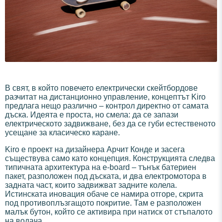
В свят, в който повечето електрически скейтбордове
разчитат на дистанционно управление, концептът Kiro
предлага нещо различно – контрол директно от самата
дъска. Идеята е проста, но смела: да се запази
електрическото задвижване, без да се губи естественото
усещане за класическо каране.
Kiro е проект на дизайнера Арчит Конде и засега
съществува само като концепция. Конструкцията следва
типичната архитектура на e-board – тънък батериен
пакет, разположен под дъската, и два електромотора в
задната част, които задвижват задните колела.
Истинската иновация обаче се намира отгоре, скрита
под противоплъзгащото покритие. Там е разположен
малък бутон, който се активира при натиск от стъпалото
на водача.