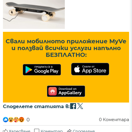
Свали мобилното приложение MyVe
и ползвай всички услуги напълно
БЕЗПЛАТНО:
Споделете статията в:
0
0
Коментара
Харесване
Коментар
Споделяне