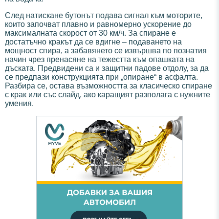
След натискане бутонът подава сигнал към моторите,
които започват плавно и равномерно ускорение до
максималната скорост от 30 км/ч. За спиране е
достатъчно кракът да се вдигне – подаването на
мощност спира, а забавянето се извършва по познатия
начин чрез пренасяне на тежестта към опашката на
дъската. Предвидени са и защитни падове отдолу, за да
се предпази конструкцията при „опиране“ в асфалта.
Разбира се, остава възможността за класическо спиране
с крак или със слайд, ако каращият разполага с нужните
умения.