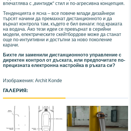
впечатлява с „винтидж“ стил и по-агресивна концепция.
Тенденцията е ясна – все повече млади дизайнери
търсят начини да премахнат дистанционното и да
върнат контрола там, където е бил винаги: под краката
на водача. Ако тези идеи се превърнат в серийни
модели, електрическите скейтбордове може да станат
още по-интуитивни и достъпни за ново поколение
карачи.
Бихте ли заменили дистанционното управление с
директен контрол от дъската, или предпочитате по-
прецизната електронна настройка в ръката си?
Изображения: Archit Konde
ГАЛЕРИЯ: