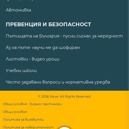
Автомивка
ПРЕВЕНЦИЯ И БЕЗОПАСНОСТ
Пътищата на България - пусни сигнал за нередност
Аз на пътя- научи ме да шофирам
Листовки - видео уроци
Учебни школи
Често задавани въпроси и нормативна уредба
© 2026 Myve. All Rights Reserved.
Общи условия - Бизнес партньори
Общи условия
Политика за бисквитки
Политика за поверителност