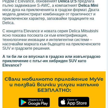
Редом с Elevance, обновеният
Delica D:5
предлага
пълно задвижване S-AWC, а компактният
Delica Mini
носи духа на приключенията в градски формат. Двата
модела демонстрират комбинация от практичност и
приключенски характер, запазвайки традициите на
Delica.
С концепта Elevance и новата серия Delica Mitsubishi
ясно показва посоката си към електрификация,
технологични иновации и интелигентни системи –
насочвайки марката към бъдещето на приключенските
SUV и градските решения.
А ти би ли се впуснал в градско или извънградско
приключение с плъг-ин хибриден SUV като
Elevance?
Свали мобилното приложение MyVe
и ползвай всички услуги напълно
БЕЗПЛАТНО: