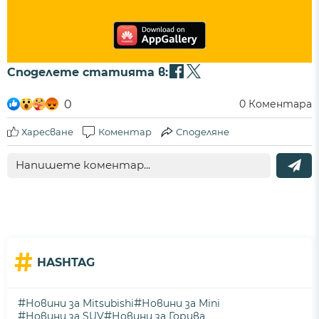
Споделете статията в:
0
0
Коментара
Харесване
Коментар
Споделяне
#
HASHTAG
#
#
Новини за Mitsubishi
Новини за Mini
#
#
Новини за SUV
Новини за Горива