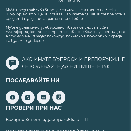
Контакти
MyVe представлява виртуален личен асистент на всеки
шофьор, който ще Ви помага в грижата за Вашите превозни
средства, за да шофирате по-спокойно.
MyVe е динамично усъвършенстваща се иновативна
платформа, която се стреми да свърже всички участници на
автомобилния пазар по-бързо, по-лесно и по-удобно в среда
на взаимно доверие.
АКО ИМАТЕ ВЪПРОСИ И ПРЕПОРЪКИ, НЕ
СЕ КОЛЕБАЙТЕ ДА НИ ПИШЕТЕ
ТУК
ПОСЛЕДВАЙТЕ НИ
ПРОВЕРИ ПРИ НАС
Валидни винетка, застраховка и ГТП