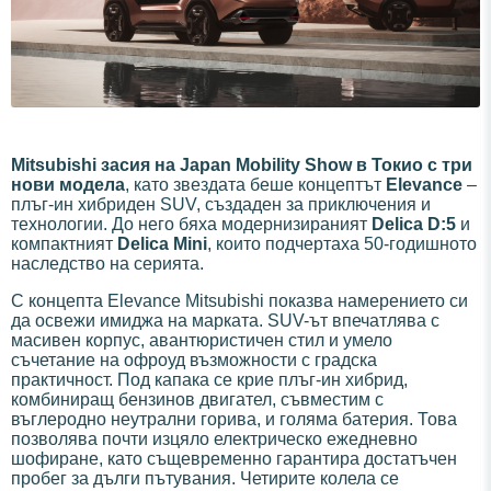
Mitsubishi засия на Japan Mobility Show в Токио с три
нови модела
, като звездата беше концептът
Elevance
–
плъг-ин хибриден SUV, създаден за приключения и
технологии. До него бяха модернизираният
Delica D:5
и
компактният
Delica Mini
, които подчертаха 50-годишното
наследство на серията.
С концепта Elevance Mitsubishi показва намерението си
да освежи имиджа на марката. SUV-ът впечатлява с
масивен корпус, авантюристичен стил и умело
съчетание на офроуд възможности с градска
практичност. Под капака се крие плъг-ин хибрид,
комбиниращ бензинов двигател, съвместим с
въглеродно неутрални горива, и голяма батерия. Това
позволява почти изцяло електрическо ежедневно
шофиране, като същевременно гарантира достатъчен
пробег за дълги пътувания. Четирите колела се