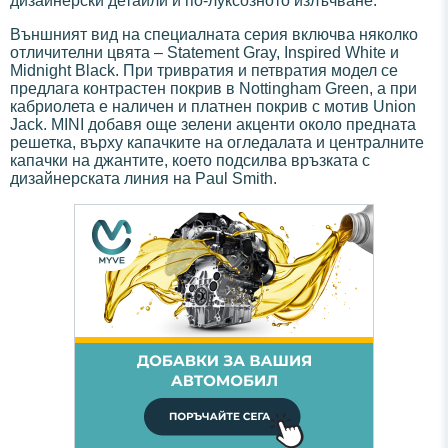
дизайнерски детайли и по-луксозното излъчване.
Външният вид на специалната серия включва няколко
отличителни цвята – Statement Gray, Inspired White и
Midnight Black. При тривратия и петвратия модел се
предлага контрастен покрив в Nottingham Green, а при
кабриолета е наличен и платнен покрив с мотив Union
Jack. MINI добавя още зелени акценти около предната
решетка, върху капачките на огледалата и централните
капачки на джантите, което подсилва връзката с
дизайнерската линия на Paul Smith.