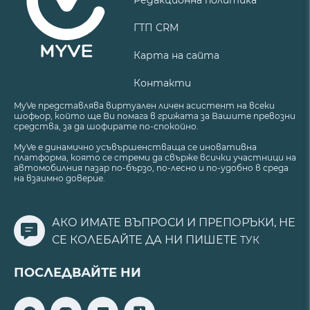
ГТП CRM
Карта на сайта
Контакти
MyVe представлява виртуален личен асистент на всеки
шофьор, който ще Ви помага в грижата за Вашите превозни
средства, за да шофирате по-спокойно.
MyVe е динамично усъвършенстваща се иновативна
платформа, която се стреми да свърже всички участници на
автомобилния пазар по-бързо, по-лесно и по-удобно в среда
на взаимно доверие.
АКО ИМАТЕ ВЪПРОСИ И ПРЕПОРЪКИ, НЕ
СЕ КОЛЕБАЙТЕ ДА НИ ПИШЕТЕ
ТУК
ПОСЛЕДВАЙТЕ НИ