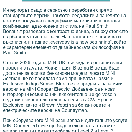
Интериорът също е сериозно преработен спрямо
стандартните версии. Таблото, седалките и панелите на
вратите получават специфични материали и цветови
комбинации, вдъхновени от стила на Paul Smith.
Воланът разполага с контрастна ивица, а върху стелките
е добавен мотив със заек. На праговете се появява и
ръкописният надпис „everyday is a new beginning“, който
е характерен елемент от дизайнерската философия на
Paul Smith.
От юли 2026 година MINI UK въвежда и допълнителни
промени в гамата. Новият цвят Blazing Blue ще бъде
достъпен за всички бензинови модели, докато MINI
Aceman ще го предлага само при нивата Classic и
Exclusive. Indigo Sunset Blue ще се предлага за всички
версии на MINI Cooper Electric. Добавени са и нови
интериорни комбинации, включително Beige Vescin
седалки с черни текстилни панели за JCW, Sport и
Exclusive, както и Brown Vescin за бензиновите и
електрическите версии на Countryman.
При оборудването MINI разширява и дигиталните услуги.
MINI Connected вече ще бъде включена за първите
четири години при автомобили от Level 2 и Level 3.