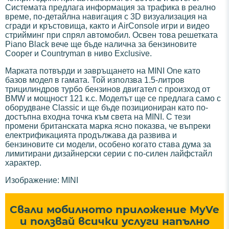
Системата предлага информация за трафика в реално
време, по-детайлна навигация с 3D визуализация на
сгради и кръстовища, както и AirConsole игри и видео
стрийминг при спрял автомобил. Освен това решетката
Piano Black вече ще бъде налична за бензиновите
Cooper и Countryman в ниво Exclusive.
Марката потвърди и завръщането на MINI One като
базов модел в гамата. Той използва 1.5-литров
трицилиндров турбо бензинов двигател с произход от
BMW и мощност 121 к.с. Моделът ще се предлага само с
оборудване Classic и ще бъде позициониран като по-
достъпна входна точка към света на MINI. С тези
промени британската марка ясно показва, че въпреки
електрификацията продължава да развива и
бензиновите си модели, особено когато става дума за
лимитирани дизайнерски серии с по-силен лайфстайл
характер.
Изображение: MINI
Свали мобилното приложение MyVe
и ползвай всички услуги напълно