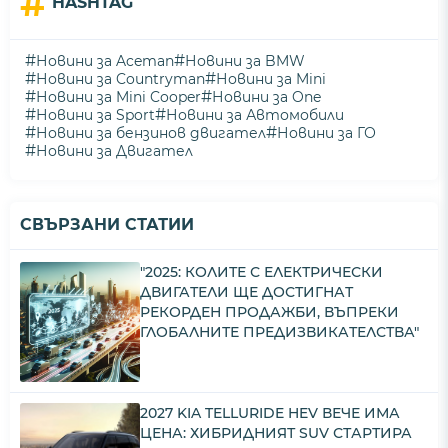
#
HASHTAG
#
#
Новини за Aceman
Новини за BMW
#
#
Новини за Countryman
Новини за Mini
#
#
Новини за Mini Cooper
Новини за One
#
#
Новини за Sport
Новини за Автомобили
#
#
Новини за бензинов двигател
Новини за ГО
#
Новини за Двигател
СВЪРЗАНИ СТАТИИ
"2025: КОЛИТЕ С ЕЛЕКТРИЧЕСКИ
ДВИГАТЕЛИ ЩЕ ДОСТИГНАТ
РЕКОРДЕН ПРОДАЖБИ, ВЪПРЕКИ
ГЛОБАЛНИТЕ ПРЕДИЗВИКАТЕЛСТВА"
2027 KIA TELLURIDE HEV ВЕЧЕ ИМА
ЦЕНА: ХИБРИДНИЯТ SUV СТАРТИРА