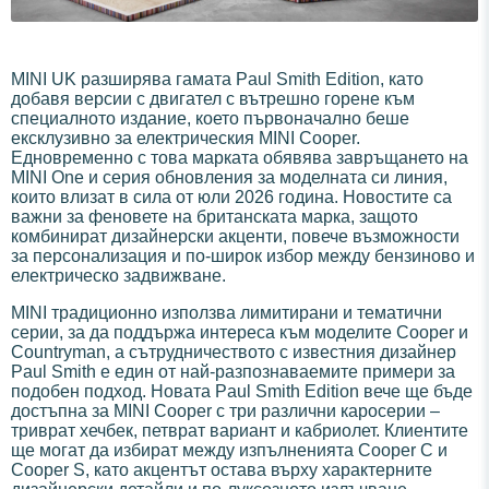
MINI UK разширява гамата Paul Smith Edition, като
добавя версии с двигател с вътрешно горене към
специалното издание, което първоначално беше
ексклузивно за електрическия MINI Cooper.
Едновременно с това марката обявява завръщането на
MINI One и серия обновления за моделната си линия,
които влизат в сила от юли 2026 година. Новостите са
важни за феновете на британската марка, защото
комбинират дизайнерски акценти, повече възможности
за персонализация и по-широк избор между бензиново и
електрическо задвижване.
MINI традиционно използва лимитирани и тематични
серии, за да поддържа интереса към моделите Cooper и
Countryman, а сътрудничеството с известния дизайнер
Paul Smith е един от най-разпознаваемите примери за
подобен подход. Новата Paul Smith Edition вече ще бъде
достъпна за MINI Cooper с три различни каросерии –
триврат хечбек, петврат вариант и кабриолет. Клиентите
ще могат да избират между изпълненията Cooper C и
Cooper S, като акцентът остава върху характерните