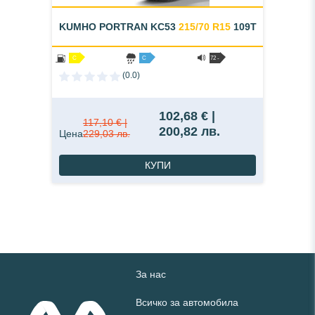
KUMHO PORTRAN KC53
215/70 R15
109T
C
C
72 -
B
(0.0)
102,68 € |
117,10 € |
200,82 лв.
Цена
229,03 лв.
КУПИ
За нас
Всичко за автомобила