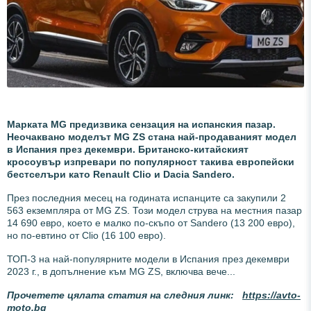
Марката MG предизвика сензация на испанския пазар.
Неочаквано моделът MG ZS стана най-продаваният модел
в Испания през декември. Британско-китайският
кросоувър изпревари по популярност такива европейски
бестселъри като Renault Clio и Dacia Sandero.
През последния месец на годината испанците са закупили 2
563 екземпляра от MG ZS. Този модел струва на местния пазар
14 690 евро, което е малко по-скъпо от Sandero (13 200 евро),
но по-евтино от Clio (16 100 евро).
ТОП-3 на най-популярните модели в Испания през декември
2023 г., в допълнение към MG ZS, включва вече...
Прочетете цялата статия на следния линк:
https://avto-
moto.bg