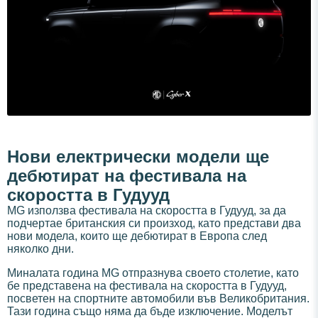
Нови електрически модели ще
дебютират на фестивала на
скоростта в Гудууд
MG използва фестивала на скоростта в Гудууд, за да
подчертае британския си произход, като представи два
нови модела, които ще дебютират в Европа след
няколко дни.
Миналата година MG отпразнува своето столетие, като
бе представена на фестивала на скоростта в Гудууд,
посветен на спортните автомобили във Великобритания.
Тази година също няма да бъде изключение. Моделът