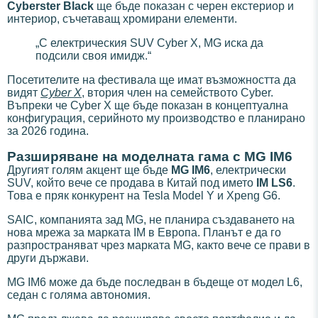
Cyberster Black
ще бъде показан с черен екстериор и
интериор, съчетаващ хромирани елементи.
„С електрическия SUV Cyber X, MG иска да
подсили своя имидж.“
Посетителите на фестивала ще имат възможността да
видят
Cyber X
, втория член на семейството Cyber.
Въпреки че Cyber X ще бъде показан в концептуална
конфигурация, серийното му производство е планирано
за 2026 година.
Разширяване на моделната гама с MG IM6
Другият голям акцент ще бъде
MG IM6
, електрически
SUV, който вече се продава в Китай под името
IM LS6
.
Това е пряк конкурент на Tesla Model Y и Xpeng G6.
SAIC, компанията зад MG, не планира създаването на
нова мрежа за марката IM в Европа. Планът е да го
разпространяват чрез марката MG, както вече се прави в
други държави.
MG IM6 може да бъде последван в бъдеще от модел L6,
седан с голяма автономия.