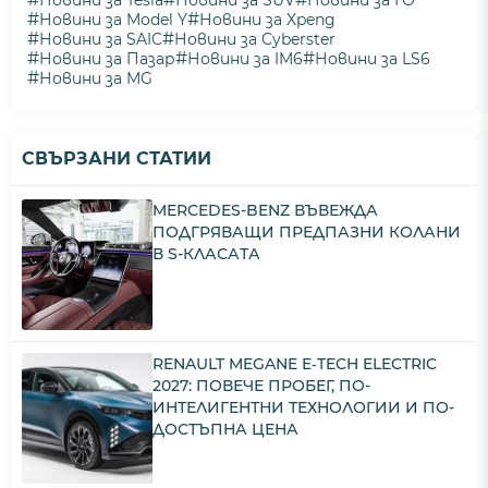
Новини за Tesla
Новини за SUV
Новини за ГО
#
#
Новини за Model Y
Новини за Xpeng
#
#
Новини за SAIC
Новини за Cyberster
#
#
#
Новини за Пазар
Новини за IM6
Новини за LS6
#
Новини за MG
СВЪРЗАНИ СТАТИИ
MERCEDES-BENZ ВЪВЕЖДА
ПОДГРЯВАЩИ ПРЕДПАЗНИ КОЛАНИ
В S-КЛАСАТА
RENAULT MEGANE E‑TECH ELECTRIC
2027: ПОВЕЧЕ ПРОБЕГ, ПО-
ИНТЕЛИГЕНТНИ ТЕХНОЛОГИИ И ПО-
ДОСТЪПНА ЦЕНА