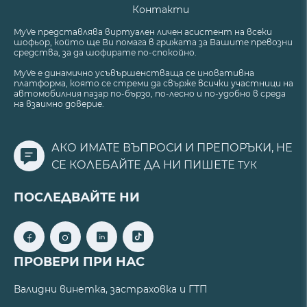
Контакти
MyVe представлява виртуален личен асистент на всеки
шофьор, който ще Ви помага в грижата за Вашите превозни
средства, за да шофирате по-спокойно.
MyVe е динамично усъвършенстваща се иновативна
платформа, която се стреми да свърже всички участници на
автомобилния пазар по-бързо, по-лесно и по-удобно в среда
на взаимно доверие.
АКО ИМАТЕ ВЪПРОСИ И ПРЕПОРЪКИ, НЕ
СЕ КОЛЕБАЙТЕ ДА НИ ПИШЕТЕ
ТУК
ПОСЛЕДВАЙТЕ НИ
ПРОВЕРИ ПРИ НАС
Валидни винетка, застраховка и ГТП