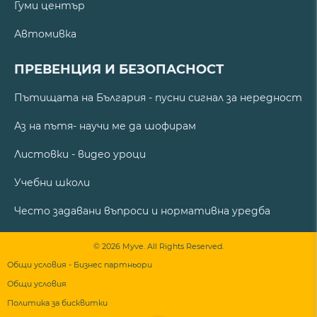
Гуми център
Автомивка
ПРЕВЕНЦИЯ И БЕЗОПАСНОСТ
Пътищата на България - пусни сигнал за нередност
Аз на пътя- научи ме да шофирам
Листовки - видео уроци
Учебни школи
Често задавани въпроси и нормативна уредба
© 2026 Myve. All Rights Reserved.
Общи условия - Бизнес партньори
Общи условия
Политика за бисквитки