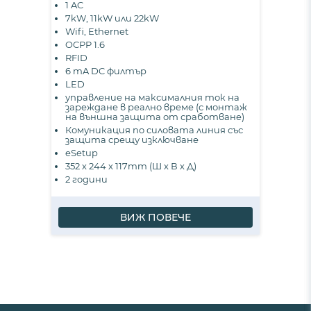
1 AC
7kW, 11kW или 22kW
Wifi, Ethernet
OCPP 1.6
RFID
6 mA DC филтър
LED
управление на максималния ток на
зареждане в реално време (с монтаж
на външна защита от сработване)
Комуникация по силовата линия със
защита срещу изключване
eSetup
352 х 244 х 117mm (Ш х В х Д)
2 години
ВИЖ ПОВЕЧЕ