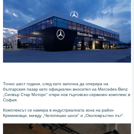
Точно шест години, след като започна да оперира на
българския пазар като официален вносител на Mercedes-Benz
„Силвър Стар Моторс“ откри нов търговско-сервизен комплекс в
София.
Комплексът се намира в индустриалната зона на район
Кремиковци, между „Челопешко шосе“ и „Околовръстен път“.