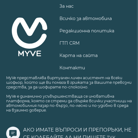
За нас
Всичко за автомобила
Редакционна политика
ГТП CRM
Карта на сайта
Контакти
MyVe представлява виртуален личен асистент на всеки
шофьор, който ще Ви помага в грижата за Вашите превозни
средства, за да шофирате по-спокойно.
MyVe е динамично усъвършенстваща се иновативна
платформа, която се стреми да свърже всички участници на
автомобилния пазар по-бързо, по-лесно и по-удобно в среда
на взаимно доверие.
АКО ИМАТЕ ВЪПРОСИ И ПРЕПОРЪКИ, НЕ
СЕ КОЛЕБАЙТЕ ДА НИ ПИШЕТЕ
ТУК