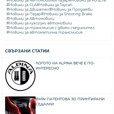
#
#
Новини за Автомобилен пазар
Новини за Porsche
#
#
Новини за CLA
Новини за Taycan
#
#
Новини за Двигател
Новини за Продажби
#
#
Новини за Пазар
Новини за Shooting Brake
#
Новини за Автомобили
#
Новини за луксозни автомобили
#
Новини за трансмисия с двоен съединител
#
Новини за автоматична трансмисия
СВЪРЗАНИ СТАТИИ
ЛОГОТО НА ALPINA ВЕЧЕ Е ПО-
ИНТЕРЕСНО
BMW ПАТЕНТОВА 3D ПРИНТИРАНИ
СЕДАЛКИ