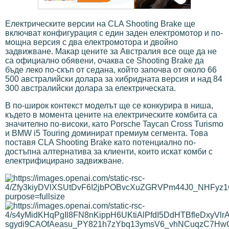
Електрическите версии на CLA Shooting Brake ще
включват конфигурация с един заден електромотор и по-
мощна версия с два електромотора и двойно
задвижване. Макар цените за Австралия все още да не
са официално обявени, очаква се Shooting Brake да
бъде леко по-скъп от седана, който започва от около 66
500 австралийски долара за хибридната версия и над 84
300 австралийски долара за електрическата.
В по-широк контекст моделът ще се конкурира в ниша,
където в момента цените на електрическите комбита са
значително по-високи, като Porsche Taycan Cross Turismo
и BMW i5 Touring доминират премиум сегмента. Това
поставя CLA Shooting Brake като потенциално по-
достъпна алтернатива за клиенти, които искат комби с
електрифицирано задвижване.