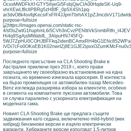
Последното присъствие на CLA Shooting Brake в
Австралия приключи през 2019 г., което прави
завръщането му своеобразно възстановяване на една
позната, но временно изчезнала каросерия. В контекста
на бързо променящия се автомобилен пазар Mercedes-
Benz изглежда разширява избора за клиентите, особено
в сегмента на компактните луксозни автомобили. Това
се случва паралелно с ускорената електрификация на
моделната гама.
Новият CLA Shooting Brake ще предлага същите
задвижвания като седана, включително mild-hybrid (мек
хибрид) бензинови версии и изцяло електрически
варианти. Хибридните версии използват 1,5-литров