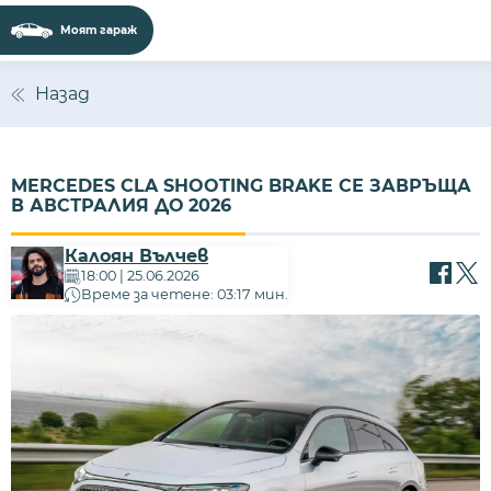
Моят гараж
Сайтът използва 'бисквитки' (cookies) с
цел безпроблемно функциониране,
Назад
подобряване на изживяването,
персонализиране на съдържанието и
анализиране на трафика. Ползвайки
MERCEDES CLA SHOOTING BRAKE СЕ ЗАВРЪЩА
сайта, Вие приемате нашите
Политика за
В АВСТРАЛИЯ ДО 2026
бисквитки
и
Политика за поверителност
.
Калоян Вълчев
ПРИЕМАМ
18:00 | 25.06.2026
Време за четене: 03:17 мин.