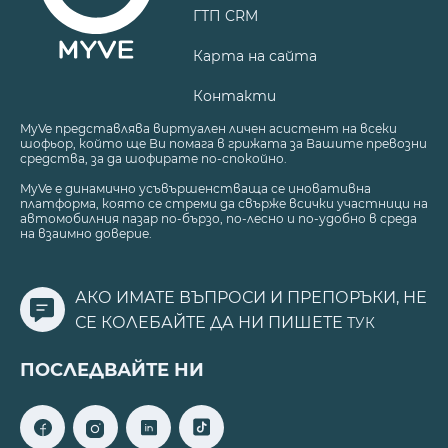
ГТП CRM
Карта на сайта
Контакти
MyVe представлява виртуален личен асистент на всеки
шофьор, който ще Ви помага в грижата за Вашите превозни
средства, за да шофирате по-спокойно.
MyVe е динамично усъвършенстваща се иновативна
платформа, която се стреми да свърже всички участници на
автомобилния пазар по-бързо, по-лесно и по-удобно в среда
на взаимно доверие.
АКО ИМАТЕ ВЪПРОСИ И ПРЕПОРЪКИ, НЕ
СЕ КОЛЕБАЙТЕ ДА НИ ПИШЕТЕ
ТУК
ПОСЛЕДВАЙТЕ НИ