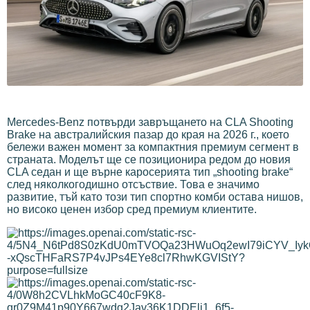
Mercedes-Benz потвърди завръщането на CLA Shooting
Brake на австралийския пазар до края на 2026 г., което
бележи важен момент за компактния премиум сегмент в
страната. Моделът ще се позиционира редом до новия
CLA седан и ще върне каросерията тип „shooting brake“
след няколкогодишно отсъствие. Това е значимо
развитие, тъй като този тип спортно комби остава нишов,
но високо ценен избор сред премиум клиентите.