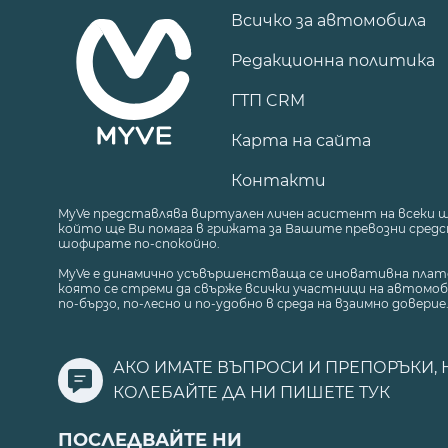
Всичко за автомобила
Редакционна политика
ГТП CRM
Карта на сайта
Контакти
MyVe представлява виртуален личен асистент на всеки 
който ще Ви помага в грижата за Вашите превозни средст
шофирате по-спокойно.
MyVe е динамично усъвършенстваща се иновативна плат
която се стреми да свърже всички участници на автомоб
по-бързо, по-лесно и по-удобно в среда на взаимно доверие
АКО ИМАТЕ ВЪПРОСИ И ПРЕПОРЪКИ, 
КОЛЕБАЙТЕ ДА НИ ПИШЕТЕ
ТУК
ПОСЛЕДВАЙТЕ НИ