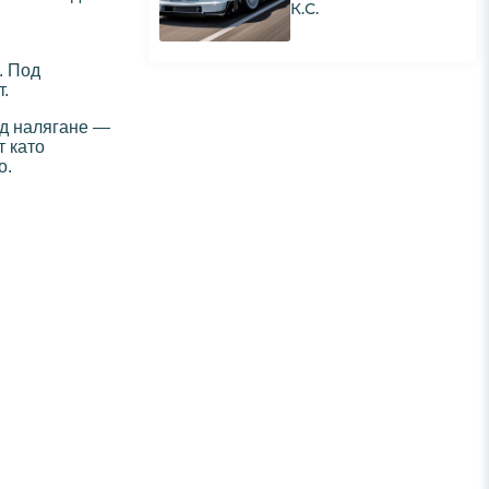
К.С.
. Под
.
од налягане —
т като
о.