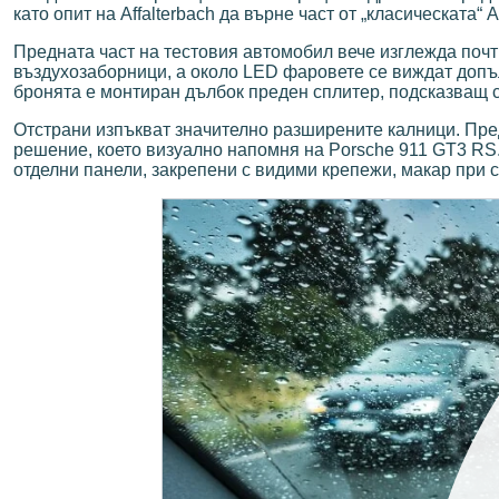
като опит на Affalterbach да върне част от „класическата“
Предната част на тестовия автомобил вече изглежда почт
въздухозаборници, а около LED фаровете се виждат допъ
бронята е монтиран дълбок преден сплитер, подсказващ с
Отстрани изпъкват значително разширените калници. Пред
решение, което визуално напомня на Porsche 911 GT3 RS.
отделни панели, закрепени с видими крепежи, макар при 