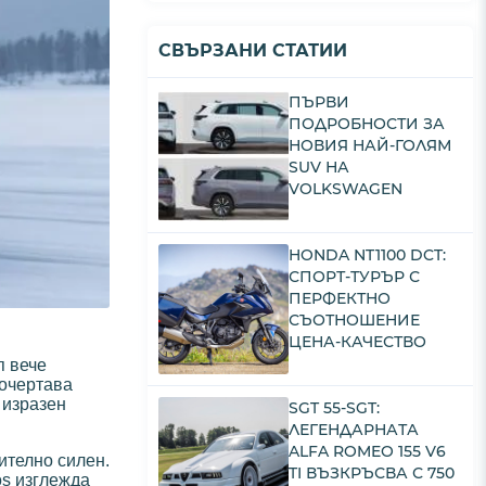
СВЪРЗАНИ СТАТИИ
ПЪРВИ
ПОДРОБНОСТИ ЗА
НОВИЯ НАЙ-ГОЛЯМ
SUV НА
VOLKSWAGEN
HONDA NT1100 DCT:
СПОРТ-ТУРЪР С
ПЕРФЕКТНО
СЪОТНОШЕНИЕ
ЦЕНА-КАЧЕСТВО
п вече
 очертава
 изразен
SGT 55-SGT:
ЛЕГЕНДАРНАТА
ALFA ROMEO 155 V6
ително силен.
TI ВЪЗКРЪСВА С 750
os изглежда