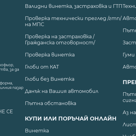
Валидни винетка, застраховка и ГТП
Техн
Проверка технически преглед /гтп/
Авто
на МПС
Път
Проверка на застраховка /
Гражданска отговорност/
Заст
Проверка винетка
Гуми
шофьор,
Глоби от КАТ
Авт
ва, за да
Глоби без Винетка
ПРЕ
форма,
илния пазар
Данък на Вашия автомобил
.
Пъти
сигн
Пътна обстановка
НЕ СЕ
Аз н
КУПИ ИЛИ ПОРЪЧАЙ ОНЛАЙН
Лист
Винетка