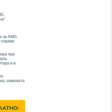
MG
на“
ов за AMG
е спрямо
тира при
дела
тора и в
ло
ика, широката
ЛАТНО: