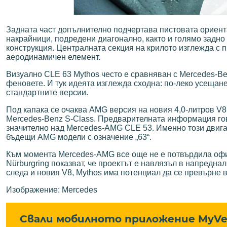
Задната част допълнително подчертава пистовата ориен
накрайници, подредени диагонално, както и голямо задно 
конструкция. Централната секция на крилото изглежда с 
аеродинамичен елемент.
Визуално CLE 63 Mythos често е сравняван с Mercedes-Be
феновете. И тук идеята изглежда сходна: по-леко усещан
стандартните версии.
Под капака се очаква AMG версия на новия 4,0-литров V8 б
Mercedes-Benz S-Class. Предварителната информация гово
значително над Mercedes-AMG CLE 53. Именно този двига
бъдещи AMG модели с означение „63“.
Към момента Mercedes-AMG все още не е потвърдила офиц
Nürburgring показват, че проектът е навлязъл в напредна
следа и новия V8, Mythos има потенциал да се превърне 
Изображение: Mercedes
Свали мобилното приложение MyVe 