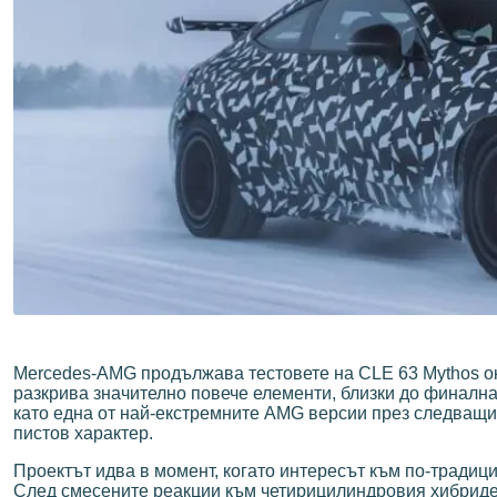
Mercedes-AMG продължава тестовете на CLE 63 Mythos око
разкрива значително повече елементи, близки до финална
като една от най-екстремните AMG версии през следващи
пистов характер.
Проектът идва в момент, когато интересът към по-тради
След смесените реакции към четирицилиндровия хибриде