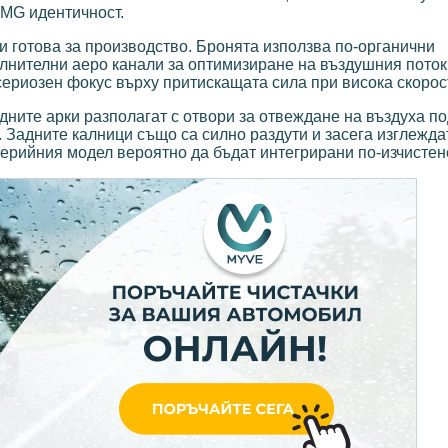
 AMG идентичност.
и готова за производство. Бронята използва по-органични
лнителни аеро канали за оптимизиране на въздушния поток
ериозен фокус върху притискащата сила при висока скорост
ните арки разполагат с отвори за отвеждане на въздуха п
 Задните калници също са силно раздути и засега изглежда
серийния модел вероятно да бъдат интегрирани по-изчистен