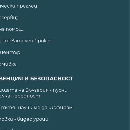
ически преглед
сервиз
на помощ
рахователен брокер
 център
омивка
ВЕНЦИЯ И БЕЗОПАСНОСТ
щата на България - пусни
ал за нередност
а пътя- научи ме да шофирам
овки - видео уроци