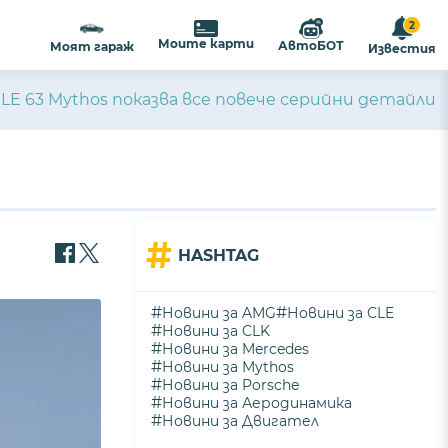
2
Моите карти
АвтоБОТ
Моят гараж
Известия
LE 63 Mythos показва все повече серийни детайли
#
HASHTAG
#
#
Новини за AMG
Новини за CLE
#
Новини за CLK
#
Новини за Mercedes
#
Новини за Mythos
#
Новини за Porsche
#
Новини за Аеродинамика
#
Новини за Двигател