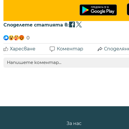
Споделете статията в:
0
Харесване
Коментар
Споделян
За нас