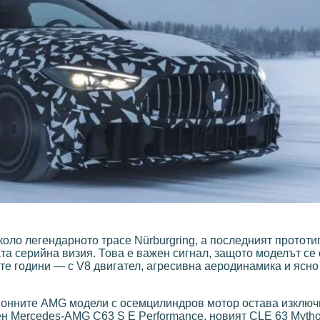
ло легендарното трасе Nürburgring, а последният прототи
та серийна визия. Това е важен сигнал, защото моделът се
те години — с V8 двигател, агресивна аеродинамика и ясно
ционните AMG модели с осемцилиндров мотор остава изключ
н Mercedes-AMG C63 S E Performance, новият CLE 63 Myth