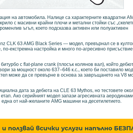
тация на автомобила. Налице са характерните квадратни A
крило с масивни крайни плочи и метални стойки със „скелет
променлив ъгъл, което подсказва активен или полуактивен
nz CLK 63 AMG Black Series — модел, превърнал се в култ
е, по-екстремна настройка и много по-агресивно присъстви
итурбо с flat-plane crank (плосък колянов вал), който дебю
ри за мощност около 637–646 к.с., което би поставило мо
тел може да се превърне в основа за завръщането на V8 мо
иална дата за дебюта на CLE 63 Mythos, но тестовете око
л етап. Ако серийният модел запази агресивната аеродинам
в една от най-желаните AMG машини на десетилетието.
и ползвай всички услуги напълно
БЕЗП