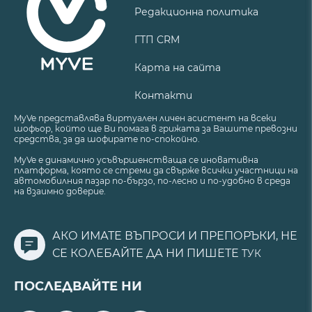
Редакционна политика
ГТП CRM
Карта на сайта
Контакти
MyVe представлява виртуален личен асистент на всеки
шофьор, който ще Ви помага в грижата за Вашите превозни
средства, за да шофирате по-спокойно.
MyVe е динамично усъвършенстваща се иновативна
платформа, която се стреми да свърже всички участници на
автомобилния пазар по-бързо, по-лесно и по-удобно в среда
на взаимно доверие.
АКО ИМАТЕ ВЪПРОСИ И ПРЕПОРЪКИ, НЕ
СЕ КОЛЕБАЙТЕ ДА НИ ПИШЕТЕ
ТУК
ПОСЛЕДВАЙТЕ НИ