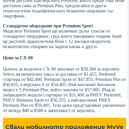
инчов дисплей към версията Preferred, който преди това беше
достъпен само за Premium Plus, предлагайки и други
технологични подобрения като безжично свързване със
смартфони.
Стандартно оборудване при Premium Sport
Моделите Premium Sport ще включват дълъг списък от
стандартно оборудване, сред които панорамен покрив, head-
up дисплей, аудиосистема Bose с 12 високоговорителя,
безконтактно отваряне на задния капак и други.
Цени за CX-90
Цените за моделите CX-90 започват от $39,300 за версията
Select, включително такса за доставка от $1,455. Preferred
стартира от $42,400, Premium Sport от $47,855, Premium Plus от
$50,855, а версията S от $54,405. Най-високият бензинов
модел е S Premium Plus, който започва от $57,905. Plug-in
хибридните модели стартират от $51,400 за PHEV Preferred,
PHEV Premium Sport от $56,355, а най-високият PHEV
Premium Plus от $59,405. Тези цени представляват увеличение
от между $80 и $580 в зависимост от версията.
Свали мобилното приложение MyVe