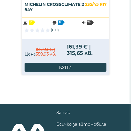
MICHELIN CROSSCLIMATE 2
235/45 R17
94Y
C
B
71 -
B
(0.0)
161,39 € |
184,03 € |
315,65 лв.
Цена
359,93 лв.
КУПИ
За нас
Всичко за автомобила