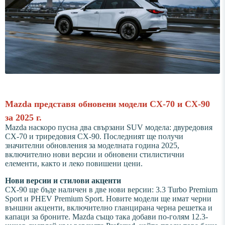
Mazda представя обновени модели CX-70 и CX-90
за 2025 г.
Mazda наскоро пусна два свързани SUV модела: двуредовия
CX-70 и триредовия CX-90. Последният ще получи
значителни обновления за моделната година 2025,
включително нови версии и обновени стилистични
елементи, както и леко повишени цени.
Нови версии и стилови акценти
CX-90 ще бъде наличен в две нови версии: 3.3 Turbo Premium
Sport и PHEV Premium Sport. Новите модели ще имат черни
външни акценти, включително гланцирана черна решетка и
капаци за броните. Mazda също така добави по-голям 12.3-