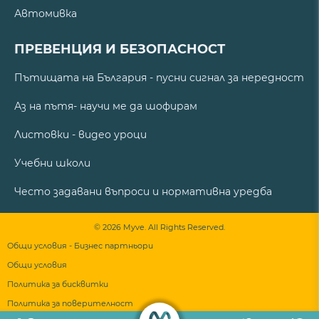
Автомивка
ПРЕВЕНЦИЯ И БЕЗОПАСНОСТ
Пътищата на България - пусни сигнал за нередност
Аз на пътя- научи ме да шофирам
Листовки - видео уроци
Учебни школи
Често задавани въпроси и нормативна уредба
© 2026 Myve. All Rights Reserved.
Общи условия - Бизнес партньори
Общи условия
Политика за бисквитки
Политика за поверителност