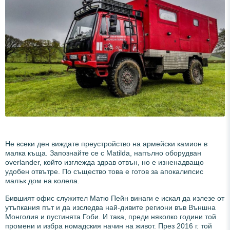
Не всеки ден виждате преустройство на армейски камион в
малка къща. Запознайте се с Matilda, напълно оборудван
overlander, който изглежда здрав отвън, но е изненадващо
удобен отвътре. По същество това е готов за апокалипсис
малък дом на колела.
Бившият офис служител Матю Пейн винаги е искал да излезе от
утъпкания път и да изследва най-дивите региони във Външна
Монголия и пустинята Гоби. И така, преди няколко години той
промени и избра номадския начин на живот. През 2016 г. той