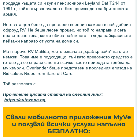
продаде къщата си и купи пенсиониран Leyland Daf T244 от
1991 г., който първоначално е бил произведен за британската
армия.
Неговата цел беше да превърне военния камион в най-добрия
офроуд RV. Не беше лесен процес, но той го направи и сега
прави точно това, което обича най-много – гледа найкрасивите
пейзажи направо от уюта на дома си.
Мат нарече RV Matilda, което означава „храбър войн“ на стар
немски. Това име е подходящо, тъй като превозното средство е
готово да се справи с почти всичко, което природата трябва да
му хвърли. Overlander беше представен в последния епизод на
Ridiculous Rides from Barcroft Cars.
Той разполага с ...
Прочетете цялата статия на следния линк:
https://autozona.bg
Свали мобилното приложение MyVe
и ползвай всички услуги напълно
БЕЗПЛАТНО: