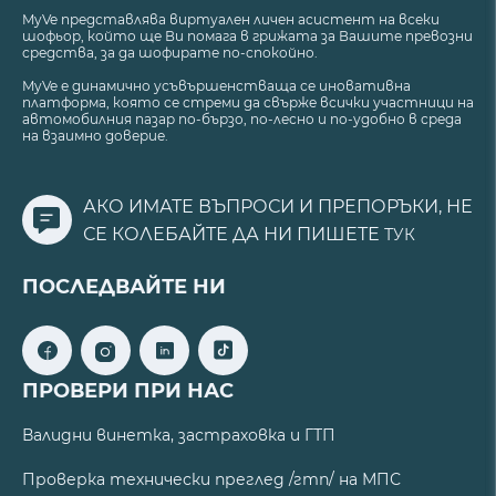
MyVe представлява виртуален личен асистент на всеки
шофьор, който ще Ви помага в грижата за Вашите превозни
средства, за да шофирате по-спокойно.
MyVe е динамично усъвършенстваща се иновативна
платформа, която се стреми да свърже всички участници на
автомобилния пазар по-бързо, по-лесно и по-удобно в среда
на взаимно доверие.
АКО ИМАТЕ ВЪПРОСИ И ПРЕПОРЪКИ, НЕ
СЕ КОЛЕБАЙТЕ ДА НИ ПИШЕТЕ
ТУК
ПОСЛЕДВАЙТЕ НИ
ПРОВЕРИ ПРИ НАС
Валидни винетка, застраховка и ГТП
Проверка технически преглед /гтп/ на МПС