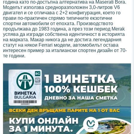
година като по-достъпна алтернатива на Maserati Bora.
Моделът използва средноразположен 3,0-литров V6
двигател и се отличава с 2+2 конфигурация, което го
прави по-практичен спрямо типичните екзотични
спортни автомобили от епохата. Производството
продължава до 1983 година, а през този период Merak
успява да изгради собствена идентичност в историята
на марката. Макар никога да не достига легендарния
статут на някои Ferrari модели, автомобилът остава
интересен пример за италиански спортен дизайн от 70-
те години.