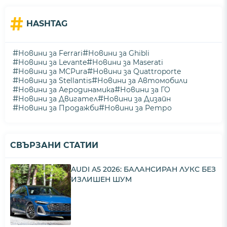
#
HASHTAG
#
#
Новини за Ferrari
Новини за Ghibli
#
#
Новини за Levante
Новини за Maserati
#
#
Новини за MCPura
Новини за Quattroporte
#
#
Новини за Stellantis
Новини за Автомобили
#
#
Новини за Аеродинамика
Новини за ГО
#
#
Новини за Двигател
Новини за Дизайн
#
#
Новини за Продажби
Новини за Ретро
СВЪРЗАНИ СТАТИИ
AUDI A5 2026: БАЛАНСИРАН ЛУКС БЕЗ
ИЗЛИШЕН ШУМ