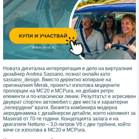
Новата дигитална интерпретация е дело на виртуалния
дизайнер Andrea Sassano, познат онлайн като
sassano_design. Вместо директно копиране на
оригиналния Merak, проектът използва модерните
пропорции на MC20 и MCPura, но добавя ретро
елементи и по-класически линии. Резултатът е агресивен
двуврат спортен автомобил с две места и характерни
„пеперудени“ врати. Визията комбинира модерна
аеродинамика с дизайнерски детайли, които напомнят за
Maserati от 70-те години. Концепцията залага и на
двигателя Nettuno – 3,0-литров V6 с две турбини, който
вече се използва в MC20 и MCPura.