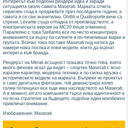
Интересът към подобни рендери идва и заради
ситуацията около самата Maserati. Марката отчита
сериозен спад в продажбите през последните години, а
гамата ѝ се сви значително. Ghibli и Quattroporte вече са
спрени, Levante също отпадна от производството, а
електрическата версия на MC20 беше отменена.
Паралелно с това Stellantis все по-често концентрира
вниманието си върху по-силните и по-печеливши марки в
групата. Всичко това поставя Maserati под натиск да
намери нова посока и нови модели, които да върнат
интереса към бранда.
Рендерът на Merak всъщност показва точно това, което
много фенове искат да видят – спортен Maserati с ясно
изразен характер, модерна техника и по-силна връзка с
историческите модели на марката. Въпреки че проектът
е само дигитална фантазия, той демонстрира колко
голям потенциал все още има наследството на Maserati.
А в момент, когато компанията търси нова идентичност и
по-ясна стратегия за бъдещето, подобни идеи неизбежно
привличат внимание.
Изображение: Maserati