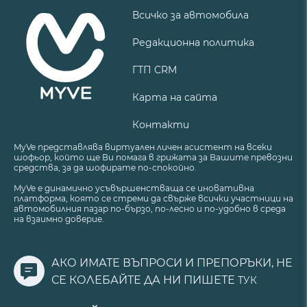
Всичко за автомобила
Редакционна политика
ГТП CRM
Карта на сайта
Контакти
MyVe представлява виртуален личен асистент на всеки
шофьор, който ще Ви помага в грижата за Вашите превозни
средства, за да шофирате по-спокойно.
MyVe е динамично усъвършенстваща се иновативна
платформа, която се стреми да свърже всички участници на
автомобилния пазар по-бързо, по-лесно и по-удобно в среда
на взаимно доверие.
АКО ИМАТЕ ВЪПРОСИ И ПРЕПОРЪКИ, НЕ
СЕ КОЛЕБАЙТЕ ДА НИ ПИШЕТЕ
ТУК