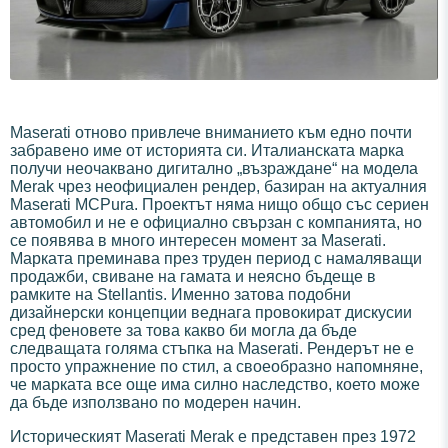
Maserati отново привлече вниманието към едно почти
забравено име от историята си. Италианската марка
получи неочаквано дигитално „възраждане“ на модела
Merak чрез неофициален рендер, базиран на актуалния
Maserati MCPura. Проектът няма нищо общо със сериен
автомобил и не е официално свързан с компанията, но
се появява в много интересен момент за Maserati.
Марката преминава през труден период с намаляващи
продажби, свиване на гамата и неясно бъдеще в
рамките на Stellantis. Именно затова подобни
дизайнерски концепции веднага провокират дискусии
сред феновете за това какво би могла да бъде
следващата голяма стъпка на Maserati. Рендерът не е
просто упражнение по стил, а своеобразно напомняне,
че марката все още има силно наследство, което може
да бъде използвано по модерен начин.
Историческият Maserati Merak е представен през 1972