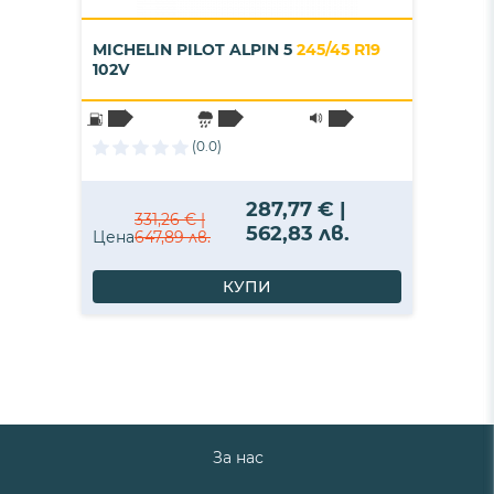
MICHELIN PILOT ALPIN 5
245/45 R19
102V
(0.0)
287,77 € |
331,26 € |
562,83 лв.
Цена
647,89 лв.
КУПИ
За нас