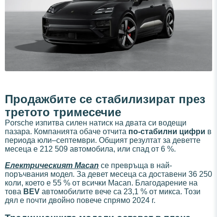
Продажбите се стабилизират през
третото тримесечие
Porsche изпитва силен натиск на двата си водещи
пазара. Компанията обаче отчита
по-стабилни цифри
в
периода юли–септември. Общият резултат за деветте
месеца е 212 509 автомобила, или спад от 6 %.
Електрическият Macan
се превръща в най-
поръчвания модел. За девет месеца са доставени 36 250
коли, което е 55 % от всички Macan. Благодарение на
това
BEV
автомобилите вече са 23,1 % от микса. Този
дял е почти двойно повече спрямо 2024 г.