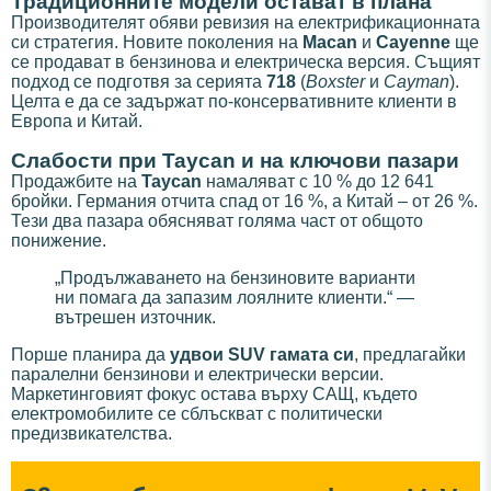
Традиционните модели остават в плана
Производителят обяви ревизия на електрификационната
си стратегия. Новите поколения на
Macan
и
Cayenne
ще
се продават в бензинова и електрическа версия. Същият
подход се подготвя за серията
718
(
Boxster
и
Cayman
).
Целта е да се задържат по-консервативните клиенти в
Европа и Китай.
Слабости при Taycan и на ключови пазари
Продажбите на
Taycan
намаляват с 10 % до 12 641
бройки. Германия отчита спад от 16 %, а Китай – от 26 %.
Тези два пазара обясняват голяма част от общото
понижение.
„Продължаването на бензиновите варианти
ни помага да запазим лоялните клиенти.“ —
вътрешен източник.
Порше планира да
удвои SUV гамата си
, предлагайки
паралелни бензинови и електрически версии.
Маркетинговият фокус остава върху САЩ, където
електромобилите се сблъскват с политически
предизвикателства.