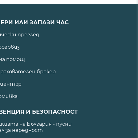
ЕРИ ИЛИ ЗАПАЗИ ЧАС
ически преглед
сервиз
на помощ
рахователен брокер
 център
омивка
ВЕНЦИЯ И БЕЗОПАСНОСТ
щата на България - пусни
ал за нередност