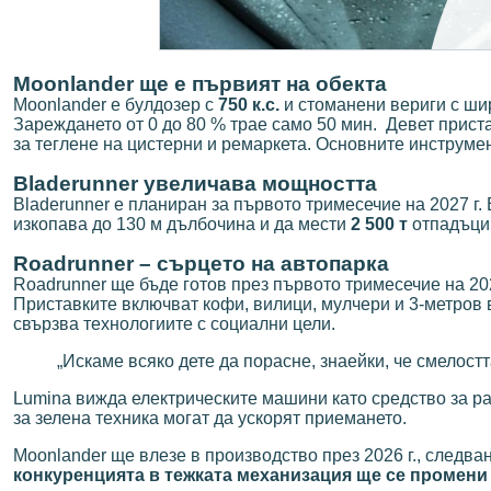
Moonlander ще е първият на обекта
Moonlander е булдозер с
750 к.с.
и стоманени вериги с шири
Зареждането от 0 до 80 % трае само 50 мин.
Девет приста
за теглене на цистерни и ремаркета. Основните инструменти
Bladerunner увеличава мощността
Bladerunner е планиран за първото тримесечие на 2027 г.
изкопава до 130 м дълбочина и да мести
2 500 т
отпадъци
Roadrunner – сърцето на автопарка
Roadrunner ще бъде готов през първото тримесечие на 20
Приставките включват кофи, вилици, мулчери и 3-метров 
свързва технологиите с социални цели.
„Искаме всяко дете да порасне, знаейки, че смелост
Lumina вижда електрическите машини като средство за ра
за зелена техника могат да ускорят приемането.
Moonlander ще влезе в производство през 2026 г., следва
конкуренцията в тежката механизация ще се промени