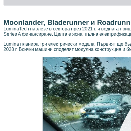
Moonlander, Bladerunner и Roadrun
LuminaTech навлезе в сектора през 2021 г. и веднага при
Series A финансиране. Целта е ясна: пълна електрификац
Lumina планира три електрически модела. Първият ще бъде
2028 г. Всички машини споделят модулна конструкция и б