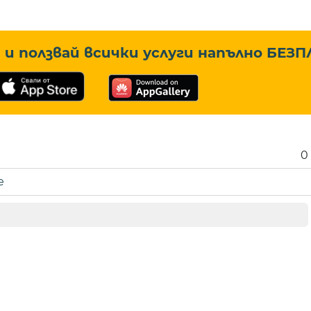
и ползвай всички услуги напълно
БЕЗП
0
е