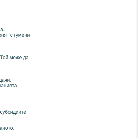
а.
енят с гумени
 Той може да
дачи.
анията
 субсидиите
аното,