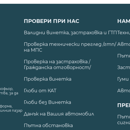
ПРОВЕРИ ПРИ НАС
НАМ
Валидни винетка, застраховка и ГТП
Техн
Проверка технически преглед /гтп/
Авто
на МПС
Път
Проверка на застраховка /
Гражданска отговорност/
Заст
Проверка винетка
Гуми
шофьор,
Глоби от КАТ
Авт
ва, за да
Глоби без Винетка
ПРЕ
форма,
илния пазар
Данък на Вашия автомобил
.
Пъти
сигн
Пътна обстановка