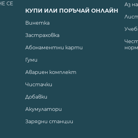
НЕ СЕ
Аз н
КУПИ ИЛИ ПОРЪЧАЙ ОНЛАЙН
Лист
Винетка
Учеб
Застраховка
Чест
Абонаментни карти
норм
Гуми
Авариен комплект
Чистачки
Добавки
Акумулатори
Зарядни станции