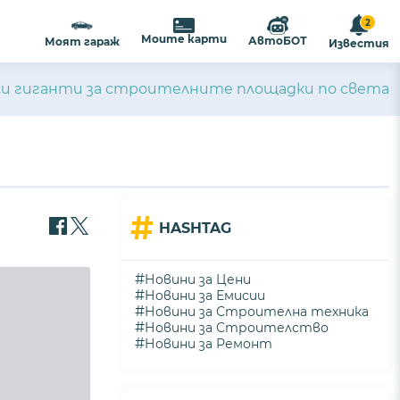
2
Моите карти
АвтоБОТ
Моят гараж
Известия
си гиганти за строителните площадки по света
#
HASHTAG
#
Новини за Цени
#
Новини за Емисии
#
Новини за Строителна техника
#
Новини за Строителство
#
Новини за Ремонт