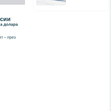
исии
а долара
т – през