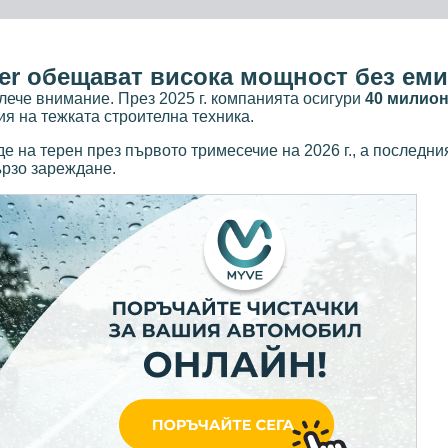
ner обещават висока мощност без ем
влече внимание. През 2025 г. компанията осигури
40 милион
ия на тежката строителна техника.
 на терен през първото тримесечие на 2026 г., а последния
ързо зареждане.