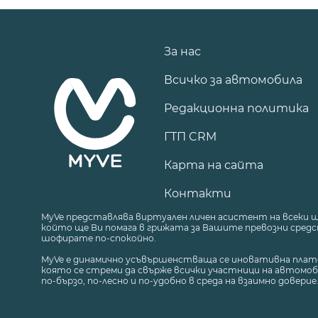
За нас
Всичко за автомобила
Редакционна политика
ГТП CRM
Карта на сайта
Контакти
MyVe представлява виртуален личен асистент на всеки 
който ще Ви помага в грижата за Вашите превозни средст
шофирате по-спокойно.
MyVe е динамично усъвършенстваща се иновативна плат
която се стреми да свърже всички участници на автомоб
по-бързо, по-лесно и по-удобно в среда на взаимно доверие