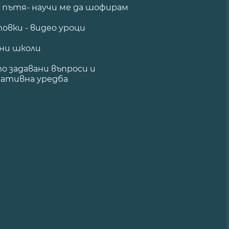
а пътя- научи ме да шофирам
овки - видео уроци
ни школи
о задавани въпроси и
ативна уредба