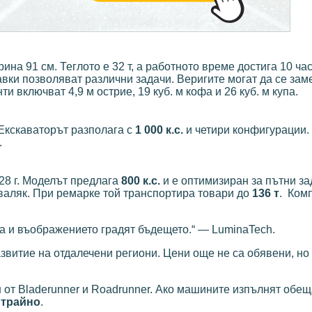
на 91 см. Теглото е 32 т, а работното време достига 10 час
вки позволяват различни задачи. Веригите могат да се зам
 включват 4,9 м острие, 19 куб. м кофа и 26 куб. м купа.
 Екскаваторът разполага с
1 000 к.с.
и четири конфигурации.
.
28 г. Моделът предлага
800 к.с.
и е оптимизиран за пътни за
валяк. При ремарке той транспортира товари до
136 т
.
Комп
та и въображението градят бъдещето.“ — LuminaTech.
звитие на отдалечени региони. Цени още не са обявени, но
н от Bladerunner и Roadrunner. Ако машините изпълнят обещ
 трайно
.