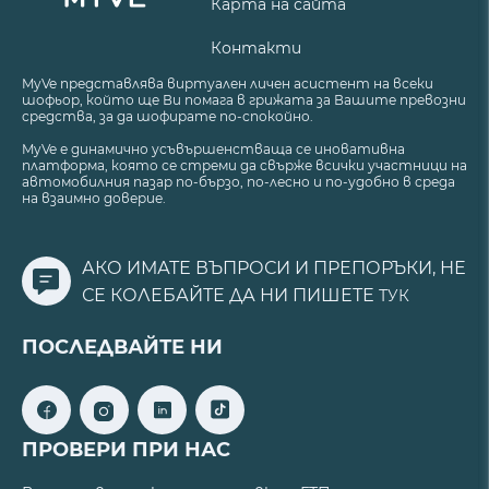
Карта на сайта
Контакти
MyVe представлява виртуален личен асистент на всеки
шофьор, който ще Ви помага в грижата за Вашите превозни
средства, за да шофирате по-спокойно.
MyVe е динамично усъвършенстваща се иновативна
платформа, която се стреми да свърже всички участници на
автомобилния пазар по-бързо, по-лесно и по-удобно в среда
на взаимно доверие.
АКО ИМАТЕ ВЪПРОСИ И ПРЕПОРЪКИ, НЕ
СЕ КОЛЕБАЙТЕ ДА НИ ПИШЕТЕ
ТУК
ПОСЛЕДВАЙТЕ НИ
ПРОВЕРИ ПРИ НАС