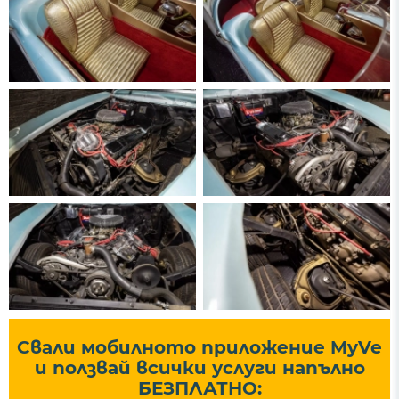
Свали мобилното приложение MyVe
и ползвай всички услуги напълно
БЕЗПЛАТНО: