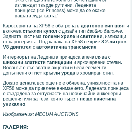
изглеждат твърде рутинни, Ледената
принцеса (Ice Princess) може да се окаже
вашата луда карта.“
Каросерията на XF58 е обагрена в
двутонов син цвят
и
включва
стъклен купол
с дизайн тип
двойно балонче
.
Задната част има
големи хриле
и
светлини
, излизащи
от каросерията. Под капака на XF58 се крие
8.2-литров
V8 двигател
с
автоматична трансмисия
.
Интериорът на Ледената принцеса впечатлява с
шикозни златисти тапицерии
и яркочервени стелки.
Воланът е със златни акценти и бели елементи,
допълнени от
пет кръгли уреда
в хромиран стил.
Докато
цената
все още не е обявена, уникалността на
XF58 може да привлече вниманието. Ледената принцеса
е създадена за ентусиасти на необичайни инженерни
решения или за тези, които търсят
нещо наистина
уникално
.
Изображения: MECUM AUCTIONS
ГАЛЕРИЯ: