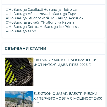
#
#
Новини за Cadillac
Новини за Retro car
#
#
Новини за Двигател
Новини за Търг
#
#
Новини за Studebaker
Новини за Аукцион
#
#
Новини за Дизайн
Новини за Карта
#
#
Новини за Retro
Новини за Ice Princess
#
Новини за XF58
СВЪРЗАНИ СТАТИИ
KIA EV4 GT: 400 К.С. ЕЛЕКТРИЧЕСКИ
„HOT HATCH“ ИДВА ПРЕЗ 2026 Г.
ELEKTRON QUASAR: ЕЛЕКТРИЧЕСКИ
ХИПЕРАВТОМОБИЛ С МОЩНОСТ 2400
К.С.