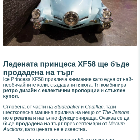
Ледената принцеса XF58 ще бъде
продадена на търг
Ice Princess XF58 привлича внимание като една от най-
необичайните коли, създавани някога. Тя комбинира
ретро дизайн
с
еклектични пропорции
и
стъклен
купол
.
Сглобена от части на
Studebaker
и
Cadillac
, тази
шестколесна машина прилича на нещо от
The Jetsons
,
но е
реална
и напълно функционираща. Очаква се да
бъде
продадена на търг
през септември от
Mecum
Auctions
, като цената не е известна.
„Ако стандартните коли от 50-те години ви