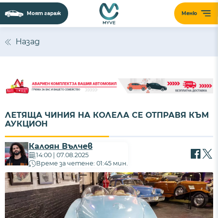
Моят гараж
Меню
Сайтът използва 'бисквитки' (cookies) с
цел безпроблемно функциониране,
Назад
подобряване на изживяването,
персонализиране на съдържанието и
анализиране на трафика. Ползвайки
сайта, Вие приемате нашите
Политика за
бисквитки
и
Политика за поверителност
.
ЛЕТЯЩА ЧИНИЯ НА КОЛЕЛА СЕ ОТПРАВЯ КЪМ
ПРИЕМАМ
АУКЦИОН
Калоян Вълчев
14:00 | 07.08.2025
Време за четене: 01:45 мин.