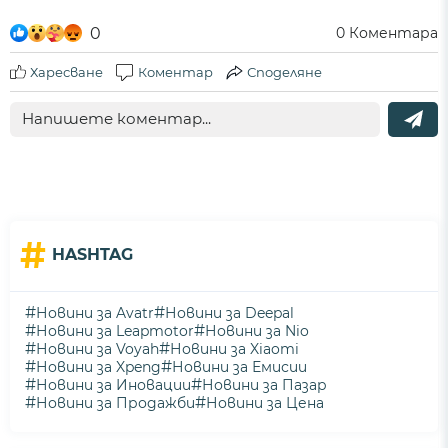
0
0
Коментара
Харесване
Коментар
Споделяне
#
HASHTAG
#
#
Новини за Avatr
Новини за Deepal
#
#
Новини за Leapmotor
Новини за Nio
#
#
Новини за Voyah
Новини за Xiaomi
#
#
Новини за Xpeng
Новини за Емисии
#
#
Новини за Иновации
Новини за Пазар
#
#
Новини за Продажби
Новини за Цена