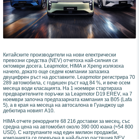
Китайските производители на нови електрически
превозни средства (NEV) отчетоха най-силния си
октомври досега. Leapmotor, HIMA и Xpeng излязоха
начело, докато още седем компании запазиха
двуцифрен ръст на доставките. Leapmotor регистрира 70
289 автомобила, с годишен ръст над 84 %, и вече осем
месеца води класацията. На 1 ноември стартираха
предварителните поръчки за Leapmotor D19 EREV, на 7
ноември започна предпазарната кампания за B05 (Lafa
5), а в края на месеца на автосалона в Гуанджоу ще
дебютира новият A10.
HIMA отчете рекордните 68 216 доставки за месец, със
средна цена на автомобил около 390 000 юана (≈54 800
USD). С натрупаните над един милион продажби,
компанията се превърна в най-бързо растящия NEV