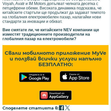
Voyah, Avatr и IM Motors допълват челната десетка с
петцифрени обеми. Високата динамика подсказва, че
китайските стартъпи ще продължат да задават темпото
на глобалния електромобилен пазар, налагайки нови
стандарти за иновации и обхват.
Вие смятате ли, че китайските NEV компании ще
изместят традиционните производители на
глобалния пазар на електромобили?
Свали мобилното приложение MyVe
и ползвай всички услуги напълно
БЕЗПЛАТНО:
Споделете статията в: