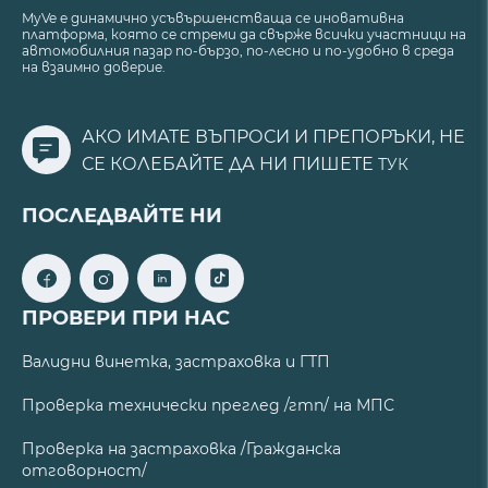
MyVe е динамично усъвършенстваща се иновативна
платформа, която се стреми да свърже всички участници на
автомобилния пазар по-бързо, по-лесно и по-удобно в среда
на взаимно доверие.
АКО ИМАТЕ ВЪПРОСИ И ПРЕПОРЪКИ, НЕ
СЕ КОЛЕБАЙТЕ ДА НИ ПИШЕТЕ
ТУК
ПОСЛЕДВАЙТЕ НИ
ПРОВЕРИ ПРИ НАС
Валидни винетка, застраховка и ГТП
Проверка технически преглед /гтп/ на МПС
Проверка на застраховка /Гражданска
отговорност/