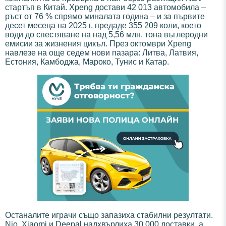
стартъп в Китай. Xpeng достави 42 013 автомобила –
ръст от 76 % спрямо миналата година – и за първите
десет месеца на 2025 г. предаде 355 209 коли, което
води до спестяване на над 5,56 млн. тона въглеродни
емисии за жизнения цикъл. През октомври Xpeng
навлезе на още седем нови пазара: Литва, Латвия,
Естония, Камбоджа, Мароко, Тунис и Катар.
Останалите играчи също запазиха стабилни резултати.
Nio, Xiaomi и Deepal надхвърлиха 30 000 доставки, а