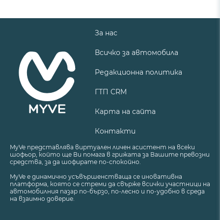
За нас
Всичко за автомобила
Редакционна политика
ГТП CRM
Карта на сайта
Контакти
MyVe представлява виртуален личен асистент на всеки
шофьор, който ще Ви помага в грижата за Вашите превозни
средства, за да шофирате по-спокойно.
MyVe е динамично усъвършенстваща се иновативна
платформа, която се стреми да свърже всички участници на
автомобилния пазар по-бързо, по-лесно и по-удобно в среда
на взаимно доверие.