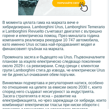
В момента цялата гама на марката вече е
хибридизирана. Lamborghini Urus, Lamborghini Temerario
и Lamborghini Revuelto съчетават двигател с вътрешно
горене и електрическа помощ. През миналата година
компанията реализира рекордни 10 747 автомобила,
като именно Urus остава най-продаваният модел и
финансовият гръбнак на марката.
Промяната засяга и бъдещето на Urus. Първоначалните
планове за изцяло електрическо следващо поколение
около 2029 г. са ревизирани. След срещи с клиентски
групи Lamborghini стига до извода, че електрически Urus
не би донесъл очаквания обем поръчки.
Винкелман подчертава и регулаторния натиск, особено
по отношение на целите за емисии около 2030 г., които
според него създават несигурност за индустрията.
Засега стратегията е ясна – развитие на
електрификацията, но чрез зареждащи се хибриди, които
комбинират електрически тласък при ниски обороти с