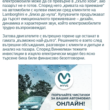
електромобили може да се превърне в „скъпо хоби“, ако
пазарът не е готов. Според него „кривата на приемане“
на автомобили с нулеви емисии сред клиентите на
Lamborghini е „близо до нула“. Купувачите продължават
да търсят емоционалното преживяване – дизайн,
динамика и характерния звук, който електромобилите
трудно възпроизвеждат.
Затова двигателите с вътрешно горене ще останат в
гамата „възможно най-дълго“. Решението е взето след
вътрешни обсъждания, разговори с клиенти и дилъри и
анализ на пазара. Според Винкелман тежките
инвестиции в изцяло електрически модел без ясно
търсене биха били финансово безотговорни.