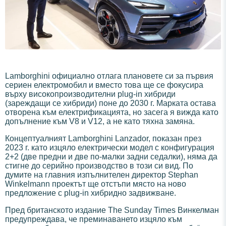
Lamborghini официално отлага плановете си за първия
сериен електромобил и вместо това ще се фокусира
върху високопроизводителни plug-in хибриди
(зареждащи се хибриди) поне до 2030 г. Марката остава
отворена към електрификацията, но засега я вижда като
допълнение към V8 и V12, а не като тяхна замяна.
Концептуалният Lamborghini Lanzador, показан през
2023 г. като изцяло електрически модел с конфигурация
2+2 (две предни и две по-малки задни седалки), няма да
стигне до серийно производство в този си вид. По
думите на главния изпълнителен директор Stephan
Winkelmann проектът ще отстъпи място на ново
предложение с plug-in хибридно задвижване.
Пред британското издание The Sunday Times Винкелман
предупреждава, че преминаването изцяло към