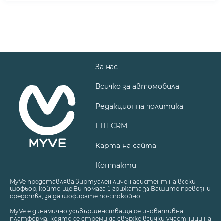
За нас
Всичко за автомобила
Редакционна политика
ГТП CRM
Карта на сайта
Контакти
MyVe представлява виртуален личен асистент на всеки
шофьор, който ще Ви помага в грижата за Вашите превозни
средства, за да шофирате по-спокойно.
MyVe е динамично усъвършенстваща се иновативна
платформа, която се стреми да свърже всички участници на