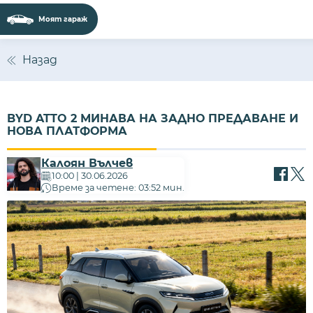
Моят гараж
Сайтът използва 'бисквитки' (cookies) с
цел безпроблемно функциониране,
Назад
подобряване на изживяването,
персонализиране на съдържанието и
анализиране на трафика. Ползвайки
BYD ATTO 2 МИНАВА НА ЗАДНО ПРЕДАВАНЕ И
сайта, Вие приемате нашите
Политика за
НОВА ПЛАТФОРМА
бисквитки
и
Политика за поверителност
.
Калоян Вълчев
ПРИЕМАМ
10:00 | 30.06.2026
Време за четене: 03:52 мин.