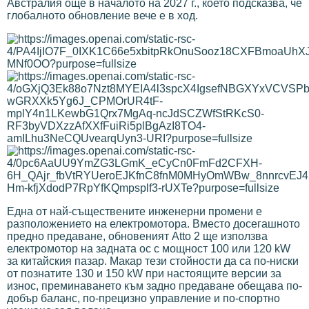
Австралия още в началото на 2027 г., което подсказва, че
глобалното обновление вече е в ход.
Една от най-съществените инженерни промени е
разположението на електромотора. Вместо досегашното
предно предаване, обновеният Atto 2 ще използва
електромотор на задната ос с мощност 100 или 120 kW
за китайския пазар. Макар тези стойности да са по-ниски
от познатите 130 и 150 kW при настоящите версии за
износ, преминаването към задно предаване обещава по-
добър баланс, по-прецизно управление и по-спортно