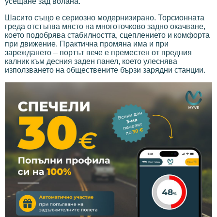
усещане зад волана.
Шасито също е сериозно модернизирано. Торсионната
греда отстъпва място на многоточково задно окачване,
което подобрява стабилността, сцеплението и комфорта
при движение. Практична промяна има и при
зареждането – портът вече е преместен от предния
калник към десния заден панел, което улеснява
използването на обществените бързи зарядни станции.