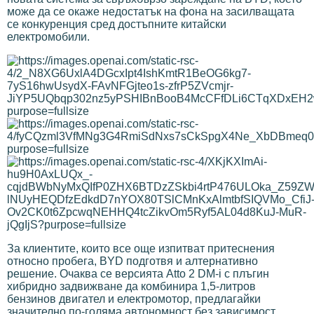
може да се окаже недостатък на фона на засилващата
се конкуренция сред достъпните китайски
електромобили.
За клиентите, които все още изпитват притеснения
относно пробега, BYD подготвя и алтернативно
решение. Очаква се версията Atto 2 DM-i с плъгин
хибридно задвижване да комбинира 1,5-литров
бензинов двигател и електромотор, предлагайки
значително по-голяма автономност без зависимост