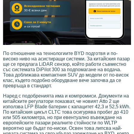
По отношение на технологиите BYD подготвя и по-
високо ниво на асистиращи системи. За китайския пазар
ще се предлага LiDAR сензор, който работи съвместно
със системата DiPilot 300 за подпомагане на водача.
Това доближава компактния SUV до модели от по-висок
клас, където подобно оборудване вече започва да се
превръща в стандарт.
Наред с подобренията има и компромиси. Документи на
китайските регулатори показват, че новият Atto 2 ще
използва LFP Blade батерии с капацитет 42,3 и 52,5 kWh.
По китайския цикъл CLTC това осигурява пробег до 410
или 505 километра, но при евентуално въвеждане на
европейските пазари реалните стойности по WLTP
вероятно ще бъдат по-ниски. Освен това липсва най-
новата система за свръхбързо зареждане на BYD, което