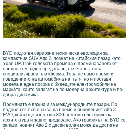
BYD подготвя сериозна техническа еволюция за
компактния SUV Atto 2, познат на китайския пазар като
Yuan UP. Най-голямата промяна е преминаването от
предно към задно предаване, съчетано с нова
специализирана платформа. Това не само променя
поведението на автомобила на пътя, но и поставя
модела в една посока с бъдещите електромобили на
марката, които залагат на по-модерна архитектура и по-
добра динамика.
Промяната е важна и за международните пазари. По
подобен път се очаква да поеме и обновеният Atto 3
EVO, който ще използва 800-волтова електрическа
архитектура и задно предаване. Ако графикът на BYD се
запази, новият Atto 2 с десен волан може да достигне