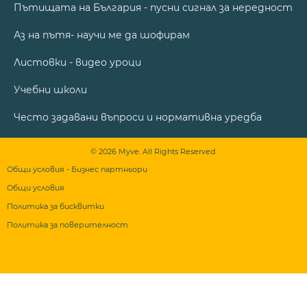
Пътищата на България - пусни сигнал за нередност
Аз на пътя- научи ме да шофирам
Листовки - видео уроци
Учебни школи
Често задавани въпроси и нормативна уредба
© 2026 Myve. All Rights Reserved.
Общи условия - Бизнес партньори
Общи условия
Политика за бисквитки
Политика за поверителност