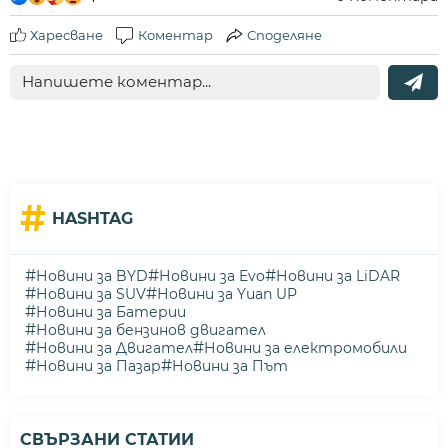
Харесване
Коментар
Споделяне
#
HASHTAG
#
#
#
Новини за BYD
Новини за Evo
Новини за LiDAR
#
#
Новини за SUV
Новини за Yuan UP
#
Новини за Батерии
#
Новини за бензинов двигател
#
#
Новини за Двигател
Новини за електромобили
#
#
Новини за Пазар
Новини за Път
СВЪРЗАНИ СТАТИИ