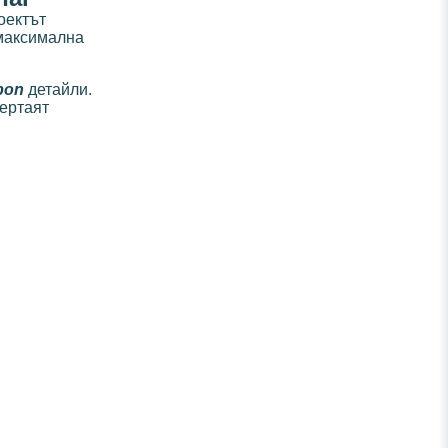
оектът
 максимална
bon
детайли.
чертаят