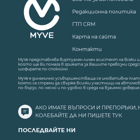
Редакционна политика
ГТП CRM
Карта на сайта
Контакти
MyVe представлява виртуален личен асистент на всеки 
който ще Ви помага в грижата за Вашите превозни средст
шофирате по-спокойно.
MyVe е динамично усъвършенстваща се иновативна плат
която се стреми да свърже всички участници на автомоб
по-бързо, по-лесно и по-удобно в среда на взаимно доверие
АКО ИМАТЕ ВЪПРОСИ И ПРЕПОРЪКИ, 
КОЛЕБАЙТЕ ДА НИ ПИШЕТЕ
ТУК
ПОСЛЕДВАЙТЕ НИ