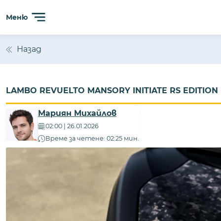
Сайтът използва 'бисквитки' (cookies) с цел безпробл
Меню
анализиране на трафика. Ползвайки сайта, Вие прием
Назад
LAMBO REVUELTO MANSORY INITIATE RS EDITION П
Мариян Михайлов
02:00 | 26.01.2026
Време за четене: 02:25 мин.