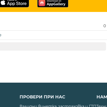
0
е
ПРОВЕРИ ПРИ НАС
НАМ
Валидни винетка, застраховка и ГТП
Техн