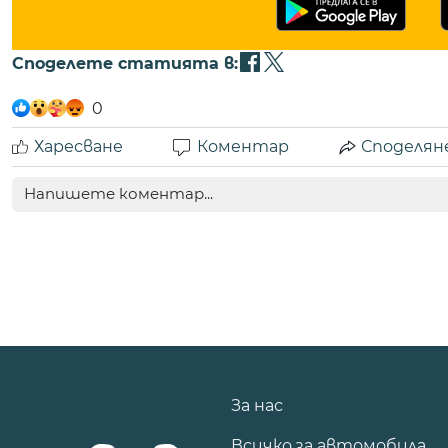
Споделете статията в:
0
Харесване
Коментар
Споделян
За нас
Всичко за автомобила