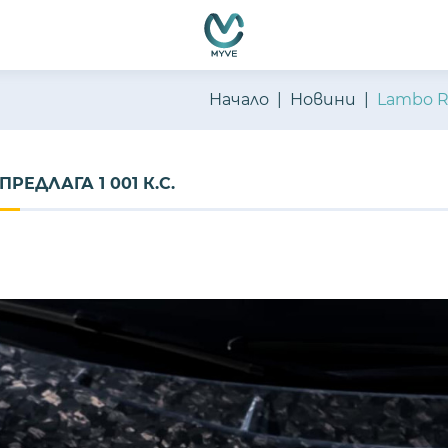
емно функциониране, подобряване на изживяването, персон
ате нашите
Политика за бисквитки
и
Политика за поверителн
Начало
Новини
Lambo Re
РЕДЛАГА 1 001 К.С.