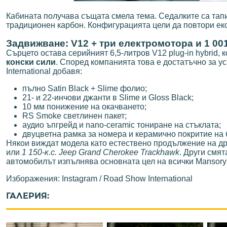
Кабината получава същата смела тема. Седалките са тапиц
традиционен карбон. Конфигурацията цели да повтори екс
Задвижване: V12 + три електромотора и 1 001
Сърцето остава серийният 6,5-литров V12 plug-in hybrid,
конски сили
. Според компанията това е достатъчно за ус
International добавя:
пълно Satin Black + Slime фолио;
21- и 22-инчови джанти в Slime и Gloss Black;
10 мм понижение на окачването;
RS Smoke светлинен пакет;
аудио ъпгрейд и nano-ceramic тониране на стъклата;
двуцветна рамка за номера и керамично покритие на 
Някои виждат модела като естествено продължение на д
или
1 150-к.с. Jeep Grand Cherokee Trackhawk
. Други смят
автомобилът изпълнява основната цел на всички Mansory
Изборажения: Instagram / Road Show International
ГАЛЕРИЯ: