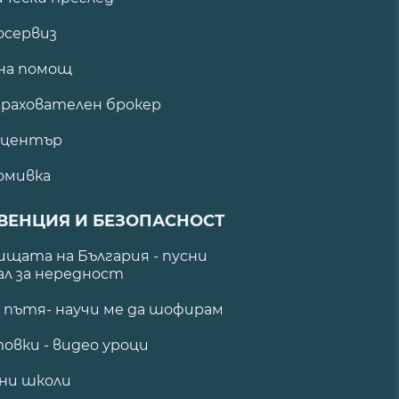
сервиз
на помощ
рахователен брокер
 център
омивка
ВЕНЦИЯ И БЕЗОПАСНОСТ
щата на България - пусни
ал за нередност
а пътя- научи ме да шофирам
овки - видео уроци
ни школи