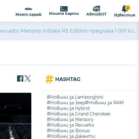
2
ализиране на съдържанието и
ПРИЕМАМ
Моите карти
АвтоБОТ
Моят гараж
Известия
ост
.
vuelto Mansory Initiate RS Edition предлага 1 001 к.с.
#
HASHTAG
#
Новини за Lamborghini
#
#
Новини за Jeep
Новини за RAM
#
Новини за Hybrid
#
Новини за Grand Cherokee
#
Новини за Mansory
#
Новини за Revuelto
#
Новини за Фолио
#
Новини за Джанти