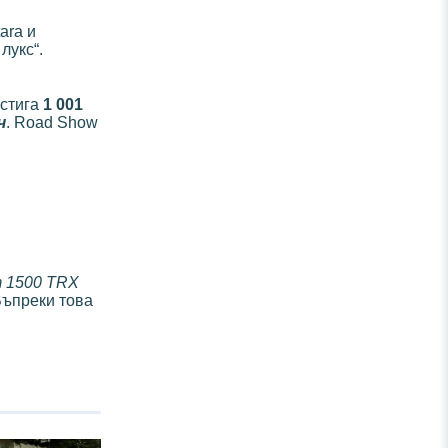
ara и
лукс“.
остига
1 001
ч
. Road Show
m 1500 TRX
 Въпреки това