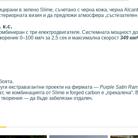
ирани в зелено Slime, съчетано с черна кожа, черна Alcant
териорната визия и да предложи атмосфера „състезателен 
 к.с.
 комбиниран с три електродвигателя. Системната мощност д
корение 0–100 км/ч за 2,5 сек и максимална скорост
349 км/
боята.
руги екстравагантни проекти на фирмата —
Purple Satin Ra
ат, че комбинацията от Slime и forged carbon е „прекалена“.
 творения — да бъде забелязан отдалеч.