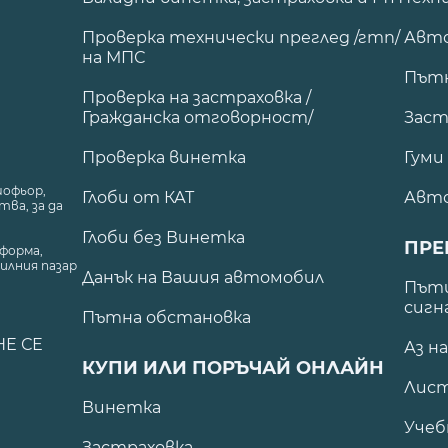
Проверка технически преглед /гтп/
Авто
на МПС
Път
Проверка на застраховка /
Гражданска отговорност/
Заст
Проверка винетка
Гуми
шофьор,
Глоби от КАТ
Авт
ва, за да
Глоби без Винетка
ПРЕ
форма,
илния пазар
Данък на Вашия автомобил
.
Пъти
сигн
Пътна обстановка
НЕ СЕ
Аз н
КУПИ ИЛИ ПОРЪЧАЙ ОНЛАЙН
Лист
Винетка
Учеб
Застраховка