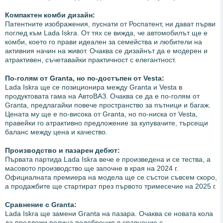
Компактен комби дизайн:
Патентните изображения, пуснати от Роспатент, ни дават първи
поглед към Lada Iskra. От тях се вижда, че автомобилът ще е
комби, което го прави идеален за семейства и любители на
активния начин на живот. Очаква се дизайнът да е модерен и
атрактивен, съчетавайки практичност с елегантност.
По-голям от Granta, но по-достъпен от Vesta:
Lada Iskra ще се позиционира между Granta и Vesta в
продуктовата гама на АвтоВАЗ. Очаква се да е по-голям от
Granta, предлагайки повече пространство за пътници и багаж.
Цената му ще е по-висока от Granta, но по-ниска от Vesta,
правейки го атрактивно предложение за купувачите, търсещи
баланс между цена и качество.
Производство и пазарен дебют:
Първата партида Lada Iskra вече е произведена и се тества, а
масовото производство ще започне в края на 2024 г.
Официалната премиера на модела ще се състои съвсем скоро,
а продажбите ще стартират през първото тримесечие на 2025 г.
Сравнение с Granta:
Lada Iskra ще замени Granta на пазара. Очаква се новата кола
да предложи редица подобрения в сравнение с