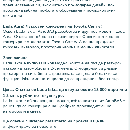
предшественика си, включително по-модерен дизайн, по-
просторна кабина, по-богато оборудване и по-икономични
двигатели.
Lada Aura: Луксозен конкурент на Toyota Camry:
Освен Lada Iskra, АвтоВАЗ разработва и друг нов модел – Lada
Aura. Очаква се той да се позиционира в C-сегмента и да се
конкурира с модели като Toyota Camry. Aura ще предложи
луксозен интериор, просторна кабина и мощни двигатели.
Заключение:
Lada Iskra е вълнуващ нов модел, който е на път да разтърси
пазара на автомобили в B-сегмента. С модерния си дизайн,
просторната си кабина, атрактивната си цена и богатите си
функции, Iskra има потенциала да се превърне в бестселър.
Цена:
Очаква се Lada Iskra да струва около 12 000 евро или
1,2 млн. рубли по текущ курс.
Lada Iskra е обещаващ нов модел, който показва, че АвтоВАЗ е
решен да се конкурира с най-добрите производители на
автомобили в света.
Ще следим с интерес развитието на проекта и ще ви
информираме за новостите.