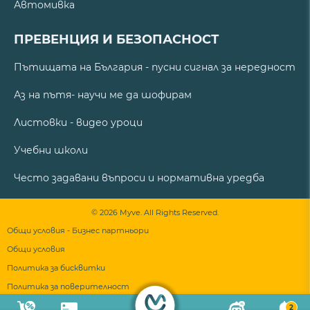
Автомивка
ПРЕВЕНЦИЯ И БЕЗОПАСНОСТ
Пътищата на България - пусни сигнал за нередност
Аз на пътя- научи ме да шофирам
Листовки - видео уроци
Учебни школи
Често задавани въпроси и нормативна уредба
© 2026 Myve. All Rights Reserved.
Общи условия - Бизнес партньори
Общи условия
Политика за бисквитки
Политика за поверителност
2