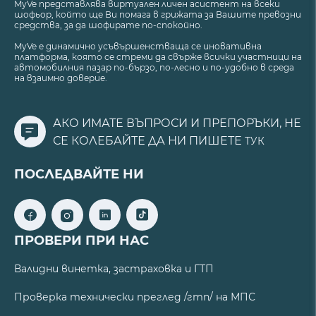
MyVe представлява виртуален личен асистент на всеки
шофьор, който ще Ви помага в грижата за Вашите превозни
средства, за да шофирате по-спокойно.
MyVe е динамично усъвършенстваща се иновативна
платформа, която се стреми да свърже всички участници на
автомобилния пазар по-бързо, по-лесно и по-удобно в среда
на взаимно доверие.
АКО ИМАТЕ ВЪПРОСИ И ПРЕПОРЪКИ, НЕ
СЕ КОЛЕБАЙТЕ ДА НИ ПИШЕТЕ
ТУК
ПОСЛЕДВАЙТЕ НИ
ПРОВЕРИ ПРИ НАС
Валидни винетка, застраховка и ГТП
Проверка технически преглед /гтп/ на МПС