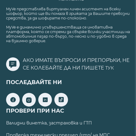
MyVe представлява виртуален личен асистент на всеки
шофьор, който ще Ви помага в грижата за Вашите превозни
средства, за да шофирате по-спокойно.
MyVe е динамично усъвършенстваща се иновативна
платформа, която се стреми да свърже всички участници на
автомобилния пазар по-бързо, по-лесно и по-удобно в среда
на взаимно доверие.
АКО ИМАТЕ ВЪПРОСИ И ПРЕПОРЪКИ, НЕ
СЕ КОЛЕБАЙТЕ ДА НИ ПИШЕТЕ
ТУК
ПОСЛЕДВАЙТЕ НИ
ПРОВЕРИ ПРИ НАС
Валидни винетка, застраховка и ГТП
Проверка технически преглед /гтп/ на МПС