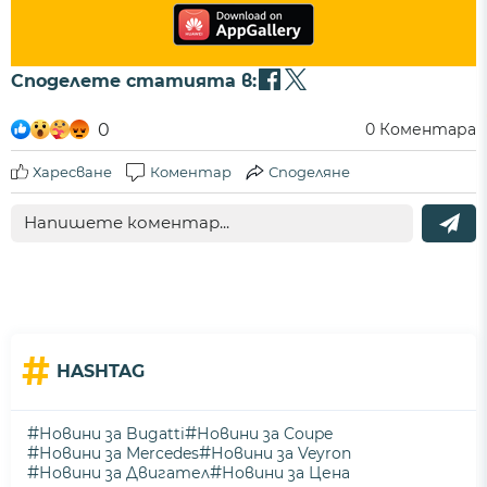
Споделете статията в:
0
0
Коментара
Харесване
Коментар
Споделяне
#
HASHTAG
#
#
Новини за Bugatti
Новини за Coupe
#
#
Новини за Mercedes
Новини за Veyron
#
#
Новини за Двигател
Новини за Цена