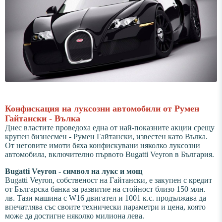
Конфискация на луксозни автомобили от Румен
Гайтански - Вълка
Днес властите проведоха една от най-показните акции срещу
крупен бизнесмен - Румен Гайтански, известен като Вълка.
От неговите имоти бяха конфискувани няколко луксозни
автомобила, включително първото Bugatti Veyron в България.
Bugatti Veyron - символ на лукс и мощ
Bugatti Veyron, собственост на Гайтански, е закупен с кредит
от Българска банка за развитие на стойност близо 150 млн.
лв. Тази машина с W16 двигател и 1001 к.с. продължава да
впечатлява със своите технически параметри и цена, която
може да достигне няколко милиона лева.