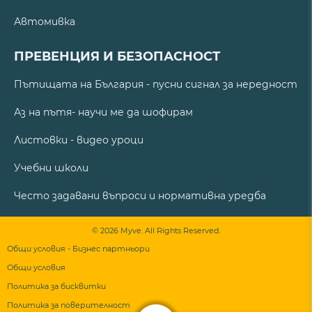
Автомивка
ПРЕВЕНЦИЯ И БЕЗОПАСНОСТ
Пътищата на България - пусни сигнал за нередност
Аз на пътя- научи ме да шофирам
Листовки - видео уроци
Учебни школи
Често задавани въпроси и нормативна уредба
© 2026 Myve. All Rights Reserved.
Общи условия - Бизнес партньори
Общи условия
Политика за бисквитки
Политика за поверителност