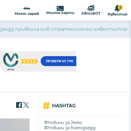
2
Моите карти
АвтоБОТ
Моят гараж
Известия
igsegg привлича нов стратегически инвеститор
#
HASHTAG
#
Новини за Jesko
#
Новини за Koenigsegg