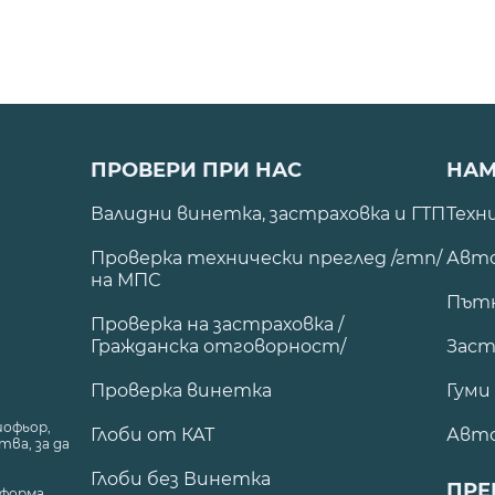
ПРОВЕРИ ПРИ НАС
НАМ
Валидни винетка, застраховка и ГТП
Техн
Проверка технически преглед /гтп/
Авто
на МПС
Път
Проверка на застраховка /
Гражданска отговорност/
Заст
Проверка винетка
Гуми
шофьор,
Глоби от КАТ
Авт
ва, за да
Глоби без Винетка
ПРЕ
форма,