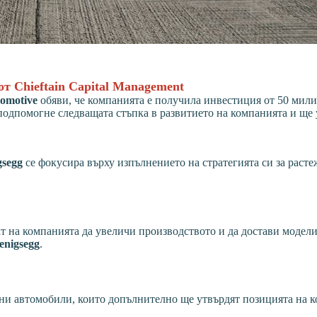
т Chieftain Capital Management
omotive
обяви, че компанията е получила инвестиция от 50 мил
подпомогне следващата стъпка в развитието на компанията и ще
gsegg
се фокусира върху изпълнението на стратегията си за расте
т на компанията да увеличи производството и да достави модел
enigsegg
.
тни автомобили, които допълнително ще утвърдят позицията на 