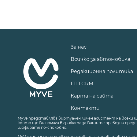
За нас
Всичко за автомобила
Редакционна политика
ГТП CRM
Карта на сайта
Контакти
MyVe представлява виртуален личен асистент на всеки 
който ще Ви помага в грижата за Вашите превозни средст
шофирате по-спокойно.
MyVe е динамично усъвършенстваща се иновативна плат