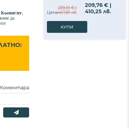
209,76 € |
239,19 € |
410,25 лв.
Цена
467,81 лв.
 Кьонигзег
,
ваме да
ите
КУПИ
ЛАТНО:
Коментара