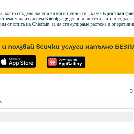
а, която споделя нашата визия и ценности", казва
Кристиан фон
е стремим да издигнем
Koenigsegg
до нови висоти, като продължа
м от опита на Chieftain, за да стимулираме растежа и оперативн
и ползвай всички услуги напълно
БЕЗП
0
е