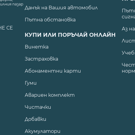
илния пазар
Данък на Вашия автомобил
.
Пъти
сигн
Пътна обстановка
НЕ СЕ
Аз н
КУПИ ИЛИ ПОРЪЧАЙ ОНЛАЙН
Лист
Винетка
Учеб
Застраховка
Чест
Абонаментни карти
норм
Гуми
Авариен комплект
Чистачки
Добавки
Акумулатори