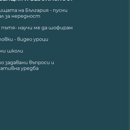
щата на България - пусни
ал за нередност
а пътя- научи ме да шофирам
овки - видео уроци
ни школи
о задавани въпроси и
ативна уредба