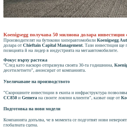
Koenigsegg получава 50 милиона долара инвестиция о
Производителят на бутикови хиперавтомобили
Koenigsegg Aut
долара от
Chieftain Capital Management
. Тази инвестиция ще 
позицията й на лидер в индустрията на мегаавтомобилите.
Фокус върху растежа
"След като наскоро отпразнува своята 30-та годишнина,
Koeni
десетилетието", анонсират от компанията.
Увеличаване на производството
"Скорошните инвестиции в екипа и инфраструктура позволява
CC850
и
Gemera
на своите лоялни клиенти", казват още от
Ko
Подготовка на нови модели
Компанията допълва, че в момента се подготвят нови невероя
глобалната сцена.