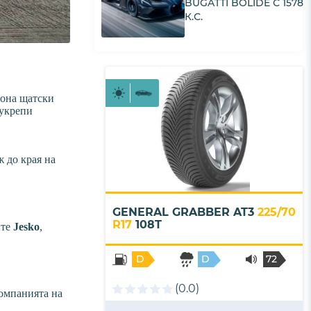
BUGATTI BOLIDE С 1578
К.С.
иона щатски
 укрепи
ж до края на
GENERAL GRABBER AT3
225/70
R17
108T
ите
Jesko
,
D
D
72
- B
(0.0)
компанията на