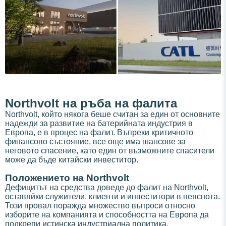
Northvolt на ръба на фалита
Northvolt, който някога беше считан за един от основните
надежди за развитие на батерийната индустрия в
Европа, е в процес на фалит. Въпреки критичното
финансово състояние, все още има шансове за
неговото спасение, като един от възможните спасители
може да бъде китайски инвеститор.
Положението на Northvolt
Дефицитът на средства доведе до фалит на Northvolt,
оставяйки служители, клиенти и инвеститори в неяснота.
Този провал поражда множество въпроси относно
изборите на компанията и способността на Европа да
подкрепи истинска индустриална политика.