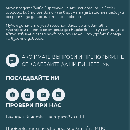
MyVe представлява виртуален личен асистент на всеки
шофьор, който ще Ви помага в грижата за Вашите превозни
средства, за да шофирате по-спокойно.
MyVe е динамично усъвършенстваща се иновативна
платформа, която се стреми да свърже всички участници на
автомобилния пазар по-бързо, по-лесно и по-удобно в среда
на взаимно доверие.
АКО ИМАТЕ ВЪПРОСИ И ПРЕПОРЪКИ, НЕ
СЕ КОЛЕБАЙТЕ ДА НИ ПИШЕТЕ
ТУК
ПОСЛЕДВАЙТЕ НИ
ПРОВЕРИ ПРИ НАС
Валидни винетка, застраховка и ГТП
Проверка технически преглед /гтп/ на МПС