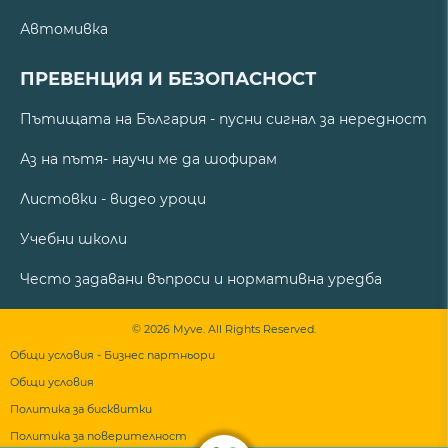
Автомивка
ПРЕВЕНЦИЯ И БЕЗОПАСНОСТ
Пътищата на България - пусни сигнал за нередност
Аз на пътя- научи ме да шофирам
Листовки - видео уроци
Учебни школи
Често задавани въпроси и нормативна уредба
© 2026 Myve. All Rights Reserved.
Общи условия - Бизнес партньори
Общи условия
Политика за бисквитки
Политика за поверителност