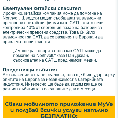
Евентуален китайски спасител
Иронично, китайска компания може да помогне на
Northvolt. Шведски медии съобщават за възможни
преговори с китайски фирми като CATL, която вече
контролира 40% от световния пазар на батерии за
електрически превозни средства. Това би било
възможност за CATL да се разширят в Европа и да
привлекат нови клиенти.
„Имаше разговори за това как CATL може да
помогне на Northvolt,“ каза Пан Джиан,
съосновател на CATL, пред немски медии.
Предстоящи събития
Ако спасението стане реалност, това ще бъде удар върху
опитите на Европа за независимост в батерийната
индустрия. Интересно ще бъде да видим как ще се
развият събитията в следващите дни и месеци.
Свали мобилното приложение MyVe
и ползвай всички услуги напълно
БЕЗПЛАТНО: