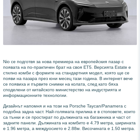
Nio се подготвя за нова премиера на европейския пазар с
появата на по-практичен брат на своя ET5. Версията Estate е
стилно комби с формите на стандартния модел, която ще се
появи на пазара през юни месец тази година. В интернет вече
се появиха и първите снимки на колата, след като бяха
споделени от китайското министерство на индустрията и
информационните технологии.
Дизайнът напомня и на този на Porsche Taycan/Panamera с
подобна задна част. Най-голямата прилика е в стоповете, които
са тънки и се простират по дължината на багажника и част от
задните панели. Дължината на комбито е 4.79 метра, ширината
е 1.96 метра, а междуосието е 2.88м. Височината е 1.50 метра.