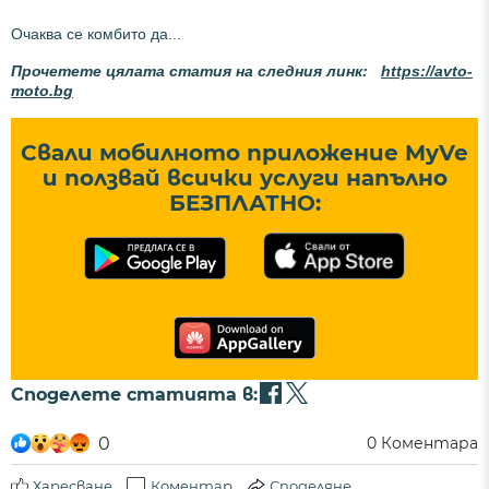
Очаква се комбито да...
Прочетете цялата статия на следния линк:
https://avto-
moto.bg
Свали мобилното приложение MyVe
и ползвай всички услуги напълно
БЕЗПЛАТНО:
Споделете статията в:
0
0
Коментара
Харесване
Коментар
Споделяне