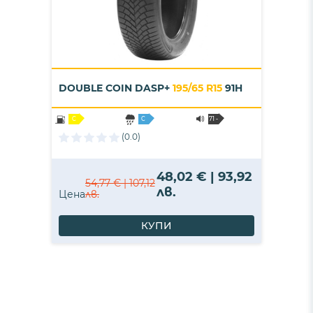
DOUBLE COIN DASP+
195/65 R15
91H
C
C
71 -
B
(0.0)
48,02 € | 93,92
54,77 € | 107,12
лв.
Цена
лв.
КУПИ