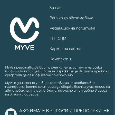
За нас
Всичко за автомобила
Редакционна политика
ГТП CRM
Карта на сайта
Контакти
MyVe представлява виртуален личен асистент на всеки
шофьор, който ще Ви помага в грижата за Вашите превозни
средства, за да шофирате по-спокойно.
MyVe е динамично усъвършенстваща се иновативна
платформа, която се стреми да свърже всички участници на
автомобилния пазар по-бързо, по-лесно и по-удобно в среда
на взаимно доверие.
АКО ИМАТЕ ВЪПРОСИ И ПРЕПОРЪКИ, НЕ