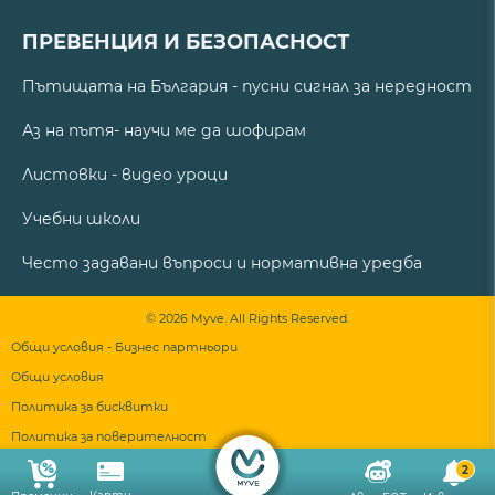
ПРЕВЕНЦИЯ И БЕЗОПАСНОСТ
Пътищата на България - пусни сигнал за нередност
Аз на пътя- научи ме да шофирам
Листовки - видео уроци
Учебни школи
Често задавани въпроси и нормативна уредба
© 2026 Myve. All Rights Reserved.
Общи условия - Бизнес партньори
Общи условия
Политика за бисквитки
Политика за поверителност
2