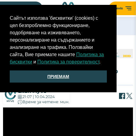
Моят гараж
Меню
Сайтът използва 'бисквитки' (cookies) с
цел безпроблемно функциониране,
Назад
подобряване на изживяването,
персонализиране на съдържанието и
анализиране на трафика. Ползвайки
сайта, Вие приемате нашите
Политика за
бисквитки
и
Политика за поверителност
.
КАРБОН, СВЕТКАВИЦИ И СЪСТЕЗАНИЯ ПО
ПРИЕМАМ
ВРЕМЕ НА БУРЯ
Екип MyVe
21:07 | 10.04.2024
Време за четене: мин.