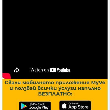
Свали мобилното приложение MyVe
и ползвай всички услуги напълно
БЕЗПЛАТНО: