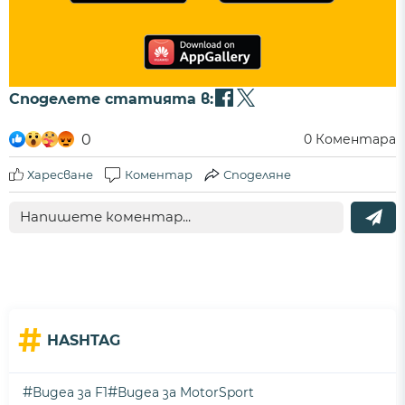
Споделете статията в:
0
0
Коментара
Харесване
Коментар
Споделяне
#
HASHTAG
#
#
Видеа за F1
Видеа за MotorSport