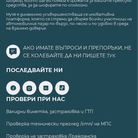
шофьор, който ще Ви помага в грижата за Вашите превозни
средства, за да шофирате по-спокойно.
MyVe е динамично усъвършенстваща се иновативна
платформа, която се стреми да свърже всички участници на
автомобилния пазар по-бързо, по-лесно и по-удобно в среда
на взаимно доверие.
АКО ИМАТЕ ВЪПРОСИ И ПРЕПОРЪКИ, НЕ
СЕ КОЛЕБАЙТЕ ДА НИ ПИШЕТЕ
ТУК
ПОСЛЕДВАЙТЕ НИ
ПРОВЕРИ ПРИ НАС
Валидни винетка, застраховка и ГТП
Проверка технически преглед /гтп/ на МПС
Проверка на застраховка /Гражданска