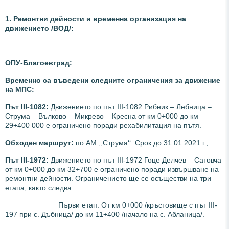
1. Ремонтни дейности и временна организация на
движението /ВОД/:
ОПУ-Благоевград:
Временно са въведени следните ограничения за движение
на МПС:
Път III-1082:
Движението по път III-1082 Рибник – Лебница –
Струма – Вълково – Микрево – Кресна от км 0+000 до км
29+400 000 е ограничено поради рехабилитация на пътя.
Обходен маршрут:
по АМ ,,Струма‘‘. Срок до 31.01.2021 г.;
Път III-1972:
Движението по път III-1972 Гоце Делчев – Сатовча
от км 0+000 до км 32+700 е ограничено поради извършване на
ремонтни дейности. Ограничението ще се осъществи на три
етапа, както следва:
− Първи етап: От км 0+000 /кръстовище с път III-
197 при с. Дъбница/ до км 11+400 /начало на с. Абланица/.