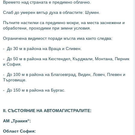
Времето над страната е предимно облачно.
Слаб до умерен вятър духа в областите: Шумен.
Пътните настилки са предимно мокри, на места заснежени и
обработени, проходими при зимни условия.
Ограничена видимост поради мъгла има както следва:
- До 30 м в района на Враца и Сливен.
- До 50 м в района на Кюстендил, Кърджали, Монтана, Перник
и София.
- До 100 м в района на Благоевград, Видин, Ловеч, Плевен и
Търговище.
- До 150 м в района на Бургас.
ІІ. СЪСТОЯНИЕ НА АВТОМАГИСТРАЛИТЕ:
АМ „Тр
акия“:
Област София: