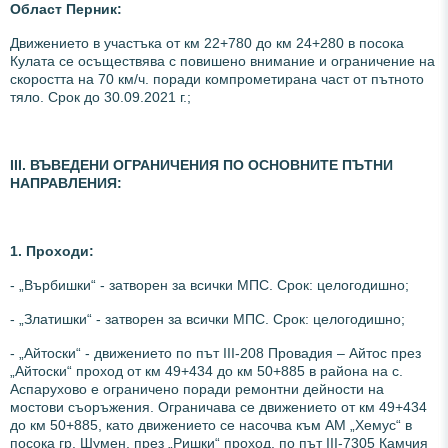
Област Перник:
Движението в участъка от км 22+780 до км 24+280 в посока
Кулата се осъществява с повишено внимание и ограничение на
скоростта на 70 км/ч. поради компрометирана част от пътното
тяло. Срок до 30.09.2021 г.;
ІІI. ВЪВЕДЕНИ ОГРАНИЧЕНИЯ ПО ОСНОВНИТЕ ПЪТНИ
НАПРАВЛЕНИЯ
:
1. Проходи:
- „Върбишки“ - затворен за всички МПС. Срок: целогодишно;
- „Златишки“ - затворен за всички МПС. Срок: целогодишно;
- „Айтоски“ - движението по път III-208 Провадия – Айтос през
„Айтоски“ проход от км 49+434 до км 50+885 в района на с.
Аспарухово е ограничено поради ремонтни дейности на
мостови съоръжения. Ограничава се движението от км 49+434
до км 50+885, като движението се насочва към АМ „Хемус“ в
посока гр. Шумен, през „Ришки“ проход, по път III-7305 Камчия