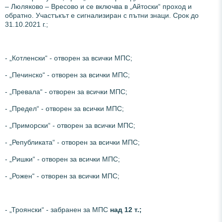
– Люляково – Вресово и се включва в „Айтоски“ проход и
обратно. Участъкът е сигнализиран с пътни знаци. Срок до
31.10.2021 г.;
- „Котленски“ - отворен за всички МПС;
- „Печинско“ - отворен за всички МПС;
- „Превала“ - отворен за всички МПС;
- „Предел“ - отворен за всички МПС;
- „Приморски“ - отворен за всички МПС;
- „Републиката“ - отворен за всички МПС;
- „Ришки“ - отворен за всички МПС;
- „Рожен“ - отворен за всички МПС;
- „Троянски“ - забранен за МПС
над 12 т.;