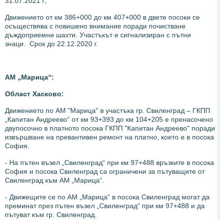
31.07.2021 г;
Движението от км 386+000 до км 407+000 в двете посоки се
осъществява с повишено внимание поради почистване
дъждоприемни шахти. Участъкът е сигнализиран с пътни
знаци. Срок до 22.12.2020 г.
АМ „Марица“:
Област Хасково:
Движението по АМ "Марица" в участъка гр. Свиленград – ГКПП
„Капитан Андреево“ от км 93+393 до км 104+205 е пренасочено
двупосочно в платното посока ГКПП "Капитан Андреево" поради
извършване на превантивен ремонт на платно, което е в посока
София.
- На пътен възел „Свиленград“ при км 97+488 връзките в посока
София и посока Свиленград са ограничени за пътуващите от
Свиленград към АМ „Марица“.
- Движещите се по АМ „Марица“ в посока Свиленград могат да
преминат през пътен възел „Свиленград“ при км 97+488 и да
пътуват към гр. Свиленград.