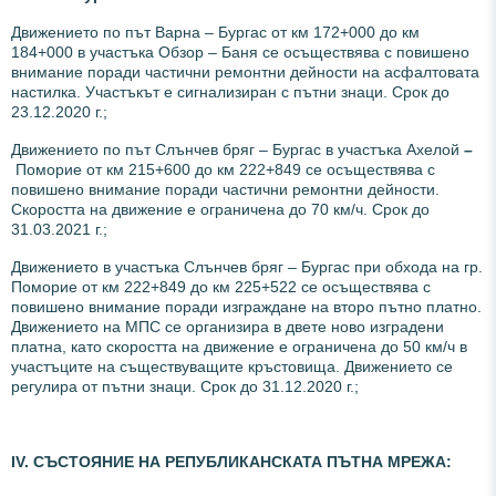
Движението по път Варна – Бургас от км 172+000 до км
184+000 в участъка Обзор – Баня се осъществява с повишено
внимание поради частични ремонтни дейности на асфалтовата
настилка. Участъкът е сигнализиран с пътни знаци. Срок до
23.12.2020 г.;
Движението по път Слънчев бряг – Бургас в участъка Ахелой
–
Поморие от км 215+600 до км 222+849 се осъществява с
повишено внимание поради частични ремонтни дейности.
Скоростта на движение е ограничена до 70 км/ч. Срок до
31.03.2021 г.;
Движението в участъка Слънчев бряг – Бургас при обхода на гр.
Поморие от км 222+849 до км 225+522 се осъществява с
повишено внимание поради изграждане на второ пътно платно.
Движението на МПС се организира в двете ново изградени
платна, като скоростта на движение е ограничена до 50 км/ч в
участъците на съществуващите кръстовища. Движението се
регулира от пътни знаци. Срок до 31.12.2020 г.;
ІV. СЪСТОЯНИЕ НА РЕПУБЛИКАНСКАТА ПЪТНА МРЕЖА: