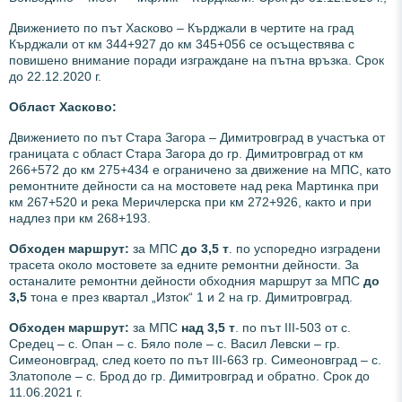
Движението по път Хасково – Кърджали в чертите на град
Кърджали от км 344+927 до км 345+056 се осъществява с
повишено внимание поради изграждане на пътна връзка. Срок
до 22.12.2020 г.
Област Хасково:
Движението по път Стара Загора – Димитровград в участъка от
границата с област Стара Загора до гр. Димитровград от км
266+572 до км 275+434 е ограничено за движение на МПС, като
ремонтните дейности са на мостовете над река Мартинка при
км 267+520 и река Меричлерска при км 272+926, както и при
надлез при км 268+193.
Обходен маршрут:
за МПС
до 3,5 т
. по успоредно изградени
трасета около мостовете за едните ремонтни дейности. За
останалите ремонтни дейности обходния маршрут за МПС
до
3,5
тона е през квартал „Изток“ 1 и 2 на гр. Димитровград.
Обходен маршрут:
за МПС
над 3,5 т
. по път III-503 от с.
Средец – с. Опан – с. Бяло поле – с. Васил Левски – гр.
Симеоновград, след което по път III-663 гр. Симеоновград – с.
Златополе – с. Брод до гр. Димитровград и обратно. Срок до
11.06.2021 г.