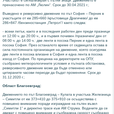
Участъкът е сигнализиран с пътни знаци. Движението е
пренасочено по АМ „Люлин“. Срок до 30.04.2021 г.;
Въведено е реверсивно движение по път София – Перник в
участъците от км 285+660 /кръстовище Драгичево/ до км
286+847 /бензиностанция „Петрол“/ както следва:
- всеки петък, както и в последния работен ден преди празници
от 12:00 ч. до 20:00 ч., и в първия почивен /празничен/ ден от
08:00 ч. до 14:00 ч.: две ленти в посока Перник и една лента в
посока София. През останалото време от седмицата остава в
сила постоянната организация на движение, която осигурява
две ленти в посока влизане в София и една лента в посока
изход от София. По преценка на директорите на ОПУ,
съобразно метеорологичните условия и пътната обстановка,
реверсивното движение може да бъде отменено или
цитираните часови периоди да бъдат променяни. Срок до
31.12.2020 г.;
Област Благоевград:
Движението по път Благоевград – Кулата в участъка Железница
– Симитли от км 373+410 до 375+910 се осъществява с
повишено внимание поради изграждане на пътен възел
„Симитли 1“ и директно трасе към АМ Струма. Водачите да се
движат с повишено внимание и съобразена скорост съобразно