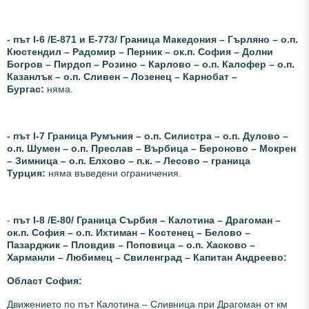
- път І-6 /Е-871 и Е-773/ Граница Македония – Гърляно – о.п.
Кюстендил – Радомир – Перник – ок.п. София – Долни
Богров – Пирдоп – Розино – Карлово – о.п. Калофер – о.п.
Казанлък – о.п. Сливен – Лозенец – Карнобат –
Бургас:
няма.
- път І-7 Граница Румъния – о.п. Силистра – о.п. Дулово –
о.п. Шумен – о.п. Преслав – Върбица – Бероново – Мокрен
– Зимница – о.п. Елхово – п.к. – Лесово – граница
Турция:
няма въведени ограничения.
-
път І-8 /Е-80/ Граница Сърбия – Калотина – Драгоман –
ок.п. София – о.п. Ихтиман – Костенец – Белово –
Пазарджик – Пловдив – Поповица – о.п. Хасково –
Харманли – Любимец – Свиленград – Капитан Андреево:
Област София:
Движението по път Калотина – Сливница
при Драгоман
от км