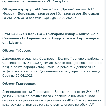
ограничено за движение на МПС
над 12 т.
Обходен маршрут:
АМ „Хемус“ п.в. „Правец“, по път ІІ-17
Мездра – Ботевград, пътен възел І-3, пътен възел „Ботевград“
на АМ „Хемус“ и обратно. Срок до 30.06.2021 г.;
-
път І-4 /Е-772/ Коритна – Български Извор – Микре – о.п.
Севлиево - В. Търново – о.п. Омуртаг – о.п. Търговище –
о.п. Шумен:
Област Габрово:
Движението в участъка Севлиево – Велико Търново в района на
Севлиево от км 84+130 до км 85+800 се осъществява поетапно
в една лента поради извършване на ремонтни дейности на
асфалтовата настилка. Движението се регулира с пътни знаци.
Срок до 30.04.2021 г.
Област Търговище:
Движението по път Търговище – Белокопитово от км 244+462
до км 250+300 се осъществява с повишено внимание, като
скоростта на движение се ограничава на 40 км/час в района на
кръстовищата, във връзка със строителството на обект АМ