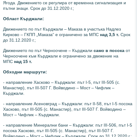
Ягода. Движението се регулира от временна сигнализация и
пътни знаци. Срок до 31.12.2020 г.;
Област Кърджали:
Движението по път Кърджали – Маказа в участъка Надлез
Кирково – ГКПП „Маказа“ е ограничено за МПС
над 3,5 т.
Срок
до 31.12.2020 г.;
Движението по път Черноочене – Кърджали
само в посока
от
Черноочене към Кърджали е ограничено за движение на
МПС
над 15 т.
Обходни маршрути:
- направление Хасково – Кърджали: път І-5, път ІІІ-505 (с.
Манастир), път ІІІ-507 Г. Войводино – Мост – Чифлик –
Кърджали.
- направление Асеновград – Кърджали: път ІІ-58, път І-5 посока
Хасково, път ІІІ-505 (с. Манастир), път ІІІ-507 Г. Войводино –
Мост – Чифлик – Кърджали.
- направление Минерални бани – Кърджали: път ІІІ-506, път І-5
посока Хасково, път ІІІ-505 (с. Манастир), път ІІІ-507 Г.
Войводино – Мост – Чифлик – Кърджали. Срок до 31.12.2020 г.;