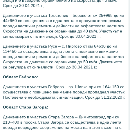
знаци и е въведено ограничението на скоростта до 40 км/ч.
Срок до 30.04.2021 г.;
Движението в участъка Тръстеник – Борово от км 25+968 до км
44+960 се осъществява в една лента с пропускателен режим
поради частични ремонтни дейности на асфалтовата настилка.
Скоростта на движение се ограничава до 40 км/ч. Участъкът е
сигнализиран с пътни знаци. Срок до 30.04.2021 г.;
Движението в участъка Русе – с. Пиргово от км 6+630 до км
11+450 се осъществява в една лента с повишено внимание
поради частични ремонтни дейности на асфалтовата настилка.
Скоростта на движение се ограничава до 50 км/ч. Движението
се регулира от сигналисти. Срок до 30.04.2021 г.;
Област Габрово:
Движението в участъка Габрово – вр. Шипка при км 164+150 се
осъществява с повишено внимание поради пропаднал участък.
Поставена е необходимата сигнализация. Срок до 31.12.2020 г.
Област Стара Загора:
Движението в участъка Стара Загора – Димитровград при км
213+400 в посока Стара Загора се осъществява в една лента
поради повредено съоръжение на моста на пътен възел на с.