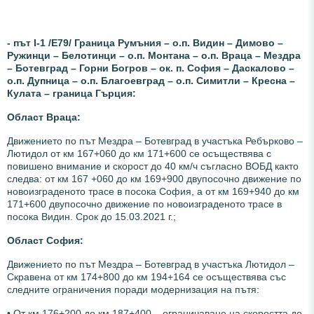
- път I-1 /Е79/ Граница Румъния – о.п. Видин – Димово –
Ружинци – Белотинци – о.п. Монтана – о.п. Враца – Мездра
– Ботевград – Горни Богров – ок. п. София – Даскалово –
о.п. Дупница – о.п. Благоевград – о.п. Симитли – Кресна –
Кулата – граница Гърция:
О
бласт Враца:
Движението по път Мездра – Ботевград в участъка Ребърково –
Лютидол от км 167+060 до км 171+600 се осъществява с
повишено внимание и скорост до 40 км/ч съгласно ВОБД както
следва: от км 167 +060 до км 169+900 двупосочно движение по
новоизграденото трасе в посока София, а от км 169+940 до км
171+600 двупосочно движение по новоизграденото трасе в
посока Видин. Срок до 15.03.2021 г.;
О
бласт София:
Движението по път Мездра – Ботевград в участъка Лютидол –
Скравена от км 174+800 до км 194+164 се осъществява със
следните ограничения поради модернизация на пътя:
• От км 176+200 до км 187+400 – ограничаване на скоростта до