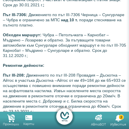
Срок до 30.01.2021 г.
;
Път III-7306:
Движението по път ІІІ-7306 Черница – Сунгурларе
– Чубра е ограничено за МПС
над 10 т.
поради стесняване на
пътното платно.
Обходен маршрут:
Чубра – Петолъчката – Карнобат –
Мъдрино – Лозарево и обратно. За пътуващите товарни
автомобили към Сунгурларе обходният маршрут е по път III-705
Карнобат – Мъдрино – Сунгурларе и обратно. Срок до
31.12.2020 г.;
Ремонтни дейности:
Път III-208:
Движението по път ІІІ-208 Провадия – Дъскотна –
Айтос в участъка Дъскотна –Айтос от км 49+184 до км 65+933 се
осъществява с повишено внимание поради ремонтни дейности
на асфалтовата настилка. Извън населените места скоростта
на движение в ремонтните отсечки е ограничена до 20км/ч. В
населените места с. Добромир и с. Билка скоростта на
движение в ремонтните отсечки е ограничена до 40км/ч. Срок
до 23.10.2021 г.;
2
Път ІІІ-7909:
Движението по път III-7909 Горно Езерово –
Карти
Промоции
АвтоБОТ
Известия
Трояново от км 8+900 до км 9+150 в участъка Горно Езерово –