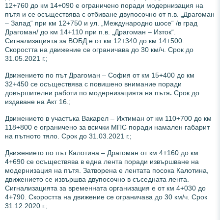
12+760 до км 14+090 е ограничено поради модернизация на
пътя и се осъществява с отбиване двупосочно от п.в. „Драгоман
– Запад“ при км 12+750 и ул. „Международно шосе“ /в град
Драгоман/ до км 14+110 при п.в. „Драгоман – Изток“.
Сигнализацията за ВОБД е от км 12+340 до км 14+500.
Скоростта на движение се ограничава до 30 км/ч. Срок до
31.05.2021 г.;
Движението по
път Драгоман – София
от км 15+400 до км
32+450 се осъществява с повишено внимание поради
довършителни работи по модернизацията на пътя
.
Срок до
издаване на Акт 16.;
Движението в участъка Вакарел – Ихтиман от км 110+700 до км
118+800 е ограничено за всички МПС поради намален габарит
на пътното тяло. Срок до 31.03.2021 г.;
Движението по път Калотина – Драгоман от км 4+160 до км
4+690 се осъществява в една лента поради извършване на
модернизация на пътя. Затворена е лентата посока Калотина,
движението се извършва двупосочно в съседната лента.
Сигнализацията за временната организация е от км 4+030 до
4+790. Скоростта на движение се ограничава до 30 км/ч. Срок
31.12.2020 г.;