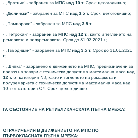
- „Вратник“ - забранен за МПС
над 10 т.
Срок: целогодишно;
- „Дюлински“ - забранен за МПС
над 3,5 т.
Срок: целогодишно;
- „Пампорово“ - забранен за МПС
над 3,5 т.
;
- „Петрохан“ - забранен за МПС
над 12 т.,
както и тегленето на
ремаркета и полуремаркета. Срок до 31.03.2021 г.;
- „Твърдишки“ - забранен за МПС
над
3.5 т.
Срок до 31.01.2021
г.;
- „Шипка“ - забранено е движението на МПС, предназначени за
превоз на товари с технически допустима максимална маса
над
12 т.
от категория N3, както и тегленето на ремаркета и
полуремаркета с технически допустима максимална маса над
10 т от категория О4. Срок: целогодишно.
ІV. СЪСТОЯНИЕ НА РЕПУБЛИКАНСКАТА ПЪТНА МРЕЖА:
ОГРАНИЧЕНИЯ В ДВИЖЕНИЕТО НА МПС ПО
ПЪРВОКЛАСНАТА ПЪТНА МРЕЖА: