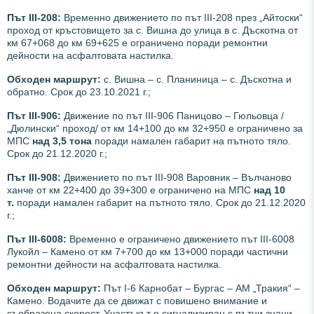
Път III-208:
Временно движението по път ІІІ-208 през „Айтоски“
проход от кръстовището за с. Вишна до улица в с. Дъскотна от
км 67+068 до км 69+625 е ограничено поради ремонтни
дейности на асфалтовата настилка.
Обходен маршрут:
с. Вишна – с. Планиница – с. Дъскотна и
обратно. Срок до 23.10.2021 г.;
Път III-906:
Движение по път III-906 Паницово – Гюльовца /
„Дюлински“ проход/ от км 14+100 до км 32+950 е ограничено за
МПС
над 3,5 тона
поради намален габарит на пътното тяло.
Срок до 21.12.2020 г.;
Път III-908:
Движението по път III-908 Варовник – Вълчаново
ханче от км 22+400 до 39+300 е ограничено на МПС
над 10
т.
поради намален габарит на пътното тяло. Срок до 21.12.2020
г.;
Път III-6008:
Временно е ограничено движението път III-6008
Лукойл – Камено от км 7+700 до км 13+000 поради частични
ремонтни дейности на асфалтовата настилка.
Обходен маршрут:
Път I-6 Карнобат – Бургас – АМ „Тракия“ –
Камено. Водачите да се движат с повишено внимание и
съобразена скорост. Участъкът е сигнализиран с пътни знаци.