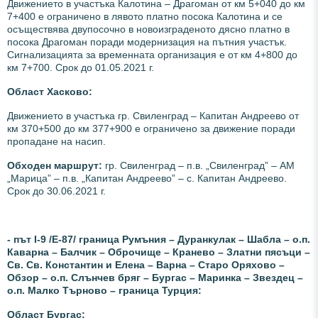
Движението в участъка Калотина – Драгоман от км 5+040 до км
7+400 е ограничено в лявото платно посока Калотина и се
осъществява двупосочно в новоизграденото дясно платно в
посока Драгоман поради модернизация на пътния участък.
Сигнализацията за временната организация е от км 4+800 до
км 7+700. Срок до 01.05.2021 г.
Област Хасково:
Движението в участъка гр. Свиленград – Капитан Андреево от
км 370+500 до км 377+900 е ограничено за движение поради
пропадане на насип.
Обходен маршрут:
гр. Свиленград – п.в. „Свиленград” – АМ
„Марица” – п.в. „Капитан Андреево” – с. Капитан Андреево.
Срок до 30.06.2021 г.
- път І-9 /Е-87/ граница Румъния – Дуранкулак – Шабла – о.п.
Каварна – Балчик – Оброчище – Кранево – Златни пясъци –
Св. Св. Константин и Елена – Варна – Старо Оряхово –
Обзор – о.п. Слънчев бряг – Бургас – Маринка – Звездец –
о.п. Малко Търново – граница Турция:
Област Бургас: