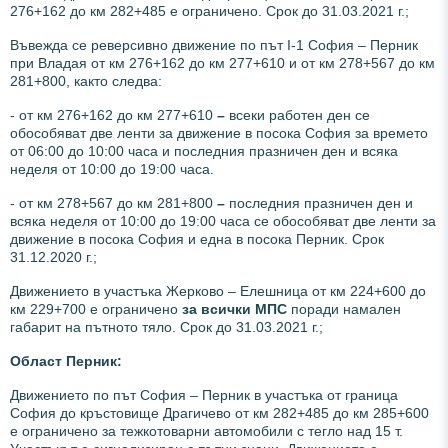
276+162 до км 282+485 е ограничено. Срок до 31.03.2021 г.;
Въвежда се реверсивно движение по път I-1 София – Перник
при Владая от км 276+162 до км 277+610 и от км 278+567 до км
281+800, както следва:
- от км 276+162 до км 277+610
–
всеки работен ден се
обособяват две ленти за движение в посока София за времето
от 06:00 до 10:00 часа и последния празничен ден и всяка
неделя от 10:00 до 19:00 часа.
- от км 278+567 до км 281+800
–
последния празничен ден и
всяка неделя от 10:00 до 19:00 часа се обособяват две ленти за
движение в посока София и една в посока Перник. Срок
31.12.2020 г.;
Движението в участъка Жерково – Елешница от км 224+600 до
км 229+700 е ограничено
за всички МПС
поради намален
габарит на пътното тяло. Срок до 31.03.2021 г.;
Област Перник:
Движението по път София – Перник в участъка от граница
София до кръстовище Драгичево от км 282+485 до км 285+600
е ограничено за тежкотоварни автомобили с тегло над 15 т.