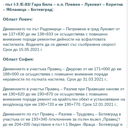
-
път І-3 /Е-83/ Гара Бяла – о.п. Плевен – Луковит – Коритна
– Ябланица – Ботевград:
Област Ловеч:
Движението по път Радомирци – Петревене в град Луковит от
км 137+830 до км 138+933 се осъществява с повишено
внимание поради ремонтни дейности на асфалтовата
настилката. Водачите да се движат със съобразена скорост.
Срок до 15.05.2021 г.
Област София:
Движението в участъка Правец – Джурово от км 171+000 до км
188+000 се осъществява с повишено внимание поради
неравности по пътната настилка. Срок до 31.03.2021 г.;
Движението в участък Правец – Разлив при Правешки ханове от
км 190+620 до км 190+870 се осъществява с повишено
внимание поради ремонт на крайпътен обект и установяване на
вход/изход при км 190+720 и км 190+770.
Срок 12.01.2021 г.;
Движението по път Правец – Разлив – Трудовец – Ботевград в
участъка от км 193+345 /отклонение за пътен възел „Правец“/
до км 204+200 /заустване в път І-1 Видин -Враца - Ботевград/ е