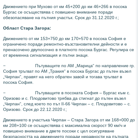
Движението при Мухово от км 45+200 до км 46+266 в посока
Бургас се осъществява с повишено внимание поради
обезопасяване на пътния участък. Срок до 31.12.2020 г.;
Област Стара Загора:
Движението от км 153+750 до км 170+570 в посока София е
ограничено поради ремонтно-възстановителни дейности и е
пренасочено двупосочно в платното посока Бургас. Регулира се
от временна сигнализация и пътни знаци.
− Пътуващите по АМ „Марица“ по направление гр.
София тръгват по АМ „Тракия“ в посока Бургас до пътен възел
„Чирпан“, правят на него обратен завой и тогава тръгват в
посока София.
− Пътуващите в посоката София – Бургас към с.
Оризово и с. Плодовитово трябва да стигнат до пътен възел
„Чирпан“, след което по път II-66 Чирпан – с. Плодовитово – с.
Оризово. Срок до 22.12.2020 г.;
Движението в участъка Чирпан – Стара Загора от км 168+000 до
км 208+100 се осъществява с максимална скорост 90 км/ч и
повишено внимание в двете посоки с цел осигуряване
безопасността на движението поради неравности на пътната