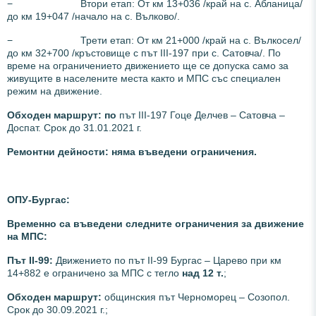
− Втори етап: От км 13+036 /край на с. Абланица/
до км 19+047 /начало на с. Вълково/.
− Трети етап: От км 21+000 /край на с. Вълкосел/
до км 32+700 /кръстовище с път III-197 при с. Сатовча/. По
време на ограничението движението ще се допуска само за
живущите в населените места както и МПС със специален
режим на движение.
Обходен маршрут: по
път III-197 Гоце Делчев – Сатовча –
Доспат. Срок до 31.01.2021 г.
Ремонтни дейности: няма въведени ограничения.
ОПУ-Бургас:
Временно са въведени следните ограничения за движение
на МПС:
Път II-99:
Движението по път ІІ-99 Бургас – Царево при км
14+882 е ограничено за МПС с тегло
над 12 т.
;
Обходен маршрут:
общинския път Черноморец – Созопол.
Срок до 30.09.2021 г.;