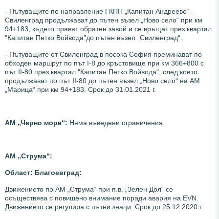
- Пътуващите по направление ГКПП „Капитан Андреево“ –
Свиленград продължават до пътен възел „Ново село“ при км
94+183, където правят обратен завой и се връщат през квартал
"Капитан Петко Войвода"до пътен възел „Свиленград“.
- Пътуващите от Свиленград в посока София преминават по
обходен маршрут по път I-8 до кръстовище при км 366+800 с
път II-80 през квартал "Капитан Петко Войвода", след което
продължават по път II-80 до пътен възел „Ново село“ на АМ
„Марица“ при км 94+183. Срок до 31.01.2021 г.
АМ „Черно море“:
Няма въведени ограничения.
АМ „Струма
“:
Област: Благоевград:
Движението по АМ „Струма“ при п.в. „Зелен Дол“ се
осъществява с повишено внимание поради авария на EVN.
Движението се регулира с пътни знаци. Срок до 25.12.2020 г.