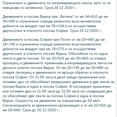
Ограничено е движенето по изпреварващата лента, като то се
извършва по активната. Срок 20.12.2020 г.;
Движението в посока Варна при „Витиня“ от км 34+610 до км
35+400 е ограничено поради ремонтно-възстановителни
дейности на виадукт при км 35+144 и се осъществява
двупосочно в платното посока София. Срок 20.12.2020 г.;
Движението в посока София при Потоп от км 20+460 до км
18+740 е ограничено поради ремонтно-възстановителни
дейности на виадукт при км 19+270 и се осъществява
двупосочно в платното посока Варна. Обособени са по една
лента в двете посоки. От км 20+520 до км 20+460 се отваря
прозорец и движението преминава в изпреварващата лента на
дясното платно посока Варна. От км 18+740 до км 18+680 се
отваря прозорец и движението се връща обратно в платното
посока София. От 11:00 часа в деня преди празничния или
почивен ден се обособяват реверсивно движение в две ленти за
посока Варна и една в посока София. В последния празничен
или почивен ден от 11:00 часа до 11:00 часа на следващия ден
се обособяват две ленти за посока София и една в посока
Варна. Скоростта на движение се ограничава до 50 км/ч.
Сигнализацията за временната организация е от км 22+620 до
км 18+660. Срок до 20.12.2020 г.;