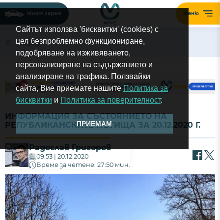
Моят гараж
Меню
Сайтът използва 'бисквитки' (cookies) с
цел безпроблемно функциониране,
Назад
подобряване на изживяването,
персонализиране на съдържанието и
анализиране на трафика. Ползвайки
сайта, Вие приемате нашите
Политика за
бисквитки
и
Политика за поверителност
.
ИНФОРМАЦИЯ ЗА СЪСТОЯНИЕТО НА
ПРИЕМАМ
РЕПУБЛИКАНСКИТЕ ПЪТИЩА ЗА 20.12.2020 Г.
Радослав Григоров
09:53 | 20.12.2020
Време за четене: 27:50 мин.