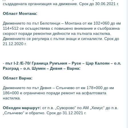
създадената организация на движение. Срок до 30.06.2021 г.
Област Монтана:
Движението по път Белотинци – Монтана от км 102+060 до км
114+512 се осъществява с повишено внимание и съобразена
скорост поради ремонтни дейности на пътната настилка.
Движението се регулира с пътни знаци и сигналисти. Срок до
21.12.2020 г.
-
път І-2 /Е-70/ Граница Румъния – Русе – Цар Калоян – о.п.
Разград – о.п. Шумен – Девня – Варна:
Област Варна:
Движението по път Девня – Слънчево от км 178+000 до км
186+000 е ограничено поради ремонт на асфалтовата
настилка.
Обходен маршрут:
от п.в. „Суворово“ по АМ „Хемус“ до п.в.
„Слънчево“ и обратно. Срок до 31.12.2021 г.