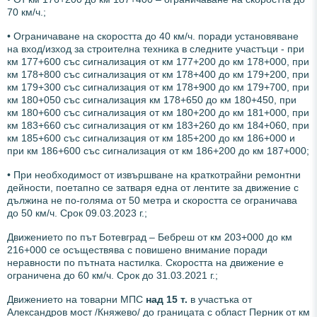
70 км/ч.;
• Ограничаване на скоростта до 40 км/ч. поради установяване
на вход/изход за строителна техника в следните участъци - при
км 177+600 със сигнализация от км 177+200 до км 178+000, при
км 178+800 със сигнализация от км 178+400 до км 179+200, при
км 179+300 със сигнализация от км 178+900 до км 179+700, при
км 180+050 със сигнализация км 178+650 до км 180+450, при
км 180+600 със сигнализация от км 180+200 до км 181+000, при
км 183+660 със сигнализация от км 183+260 до км 184+060, при
км 185+600 със сигнализация от км 185+200 до км 186+000 и
при км 186+600 със сигнализация от км 186+200 до км 187+000;
• При необходимост от извършване на краткотрайни ремонтни
дейности, поетапно се затваря една от лентите за движение с
дължина не по-голяма от 50 метра и скоростта се ограничава
до 50 км/ч. Срок 09.03.2023 г.;
Движението по път Ботевград – Бебреш от км 203+000 до км
216+000 се осъществява с повишено внимание поради
неравности по пътната настилка. Скоростта на движение е
ограничена до 60 км/ч. Срок до 31.03.2021 г.;
Движението на товарни МПС
над 15 т.
в участъка от
Александров мост /Княжево/ до границата с област Перник от км