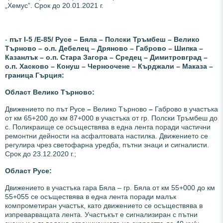
„Хемус”. Срок до 20.01.2021 г.
-
път І-5 /Е-85/ Русе – Бяла – Полски Тръмбеш – Велико
Търново – о.п. Дебелец – Дряново – Габрово – Шипка –
Казанлък – о.п. Стара Загора – Средец – Димитровград –
о.п. Хасково – Конуш – Черноочене – Кърджали – Маказа –
граница Гърция:
Област Велико Търново:
Движението по път Русе
–
Велико Търново
–
Габрово в участъка
от км 65+200 до км 87+000 в участъка от гр. Полски Тръмбеш до
с. Поликраище се осъществява в една лента поради частични
ремонтни дейности на асфалтовата настилка. Движението се
регулира чрез светофарна уредба, пътни знаци и сигналисти.
Срок до 23.12.2020 г.;
Област Русе:
Движението в участъка гара Бяла – гр. Бяла от км 55+000 до км
55+055 се осъществява в една лента поради малък
компрометиран участък, като движението се осъществява в
изпреварващата лента. Участъкът е сигнализиран с пътни