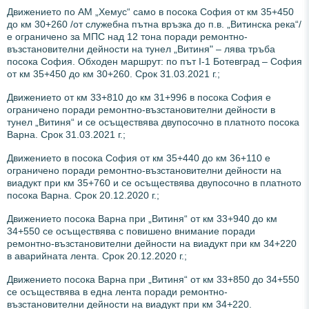
Движението по АМ „Хемус“ само в посока София от км 35+450
до км 30+260 /от служебна пътна връзка до п.в. „Витинска река“/
е ограничено за МПС над 12 тона поради ремонтно-
възстановителни дейности на тунел „Витиня" – лява тръба
посока София. Обходен маршрут: по път I-1 Ботевград – София
от км 35+450 до км 30+260. Срок 31.03.2021 г.;
Движението от км 33+810 до км 31+996 в посока София е
ограничено поради ремонтно-възстановителни дейности в
тунел „Витиня“ и се осъществява двупосочно в платното посока
Варна. Срок 31.03.2021 г.;
Движението в посока София от км 35+440 до км 36+110 е
ограничено поради ремонтно-възстановителни дейности на
виадукт при км 35+760 и се осъществява двупосочно в платното
посока Варна. Срок 20.12.2020 г.;
Движението посока Варна при „Витиня“ от км 33+940 до км
34+550 се осъществява с повишено внимание поради
ремонтно-възстановителни дейности на виадукт при км 34+220
в аварийната лента. Срок 20.12.2020 г.;
Движението посока Варна при „Витиня“ от км 33+850 до 34+550
се осъществява в една лента поради ремонтно-
възстановителни дейности на виадукт при км 34+220.