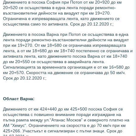
Движението в посока София при Потоп от км 20+920 до км
20+520 се осъществява в една лента поради ремонтно-
възстановителни дейности на виадукт при км 19+270.
Ограничена е изпреварващата лента, като движението се
осъществява само по активната. Срок до 20.12.2020 г.;
Движението в посока Варна при Потоп се осъществява в една
лента поради ремонтно-възстановителни дейности на виадукт
при км 19+270. От км 18+580 се ограничава изпреварващата
лента, а от км 18+680 до км 18+740 постепенно се ограничава и
активната лента, като движението посока Варна от км 18+740
до км 20+550 се осъществява в аварийната лента.
Сигнализацията за временната организация е от км 16+580 до
км 20+570. Скоростта на движение се ограничава до 50 км/ч.
Срок до 20.12.2020 г.;
Област Варна:
Движението от км 424+440 до км 425+500 посока София се
осъществява с повишено внимание поради изграждане на
пътна рампа между ул.“Атанас Москов” и северното платно на
АМ ”Хемус“. Ограничението на скоростта е до 70 км/ч при км
425+266. Участъкът е сигнализиран с пътни знаци. Срок до