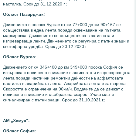
настилка. Срок до 31.12.2020 г.;
Област Пазарджик:
Движението в посока Бургас от км 77+000 до км 90+167 се
осъществява в една лента поради освежаване на пътната
маркировка. Движението се осъществява в активната и
изпреварваща ленти. Движението се регулира с пътни знаци и
светофарна уредба. Срок до 20.12.2020 г.;
Област Бургас:
Движението от км 346+400 до км 349+000 посока София се
извършва с повишено внимание в активната и изпреварващата
лента поради частични ремонтни дейности на асфалтовата
настилка в аварийната лента. Аварийната лента е затворена.
Скоростта е ограничена на 90км/ч. Водачите да се движат с
повишено внимание и съобразена скорост Участъкът е
сигнализиран с пътни знаци. Срок до 31.10.2021 г.;
АМ „Хемус“:
Област София: