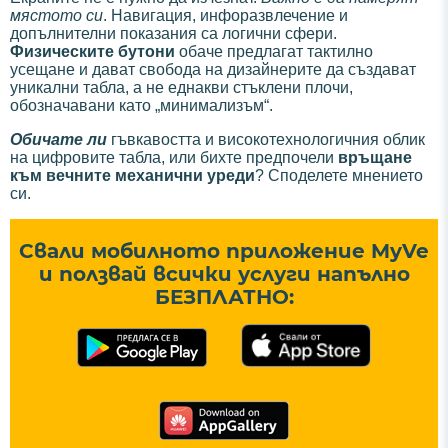
мястото си
. Навигация, инфоразвлечение и
допълнителни показания са логични сфери.
Физическите бутони
обаче предлагат тактилно
усещане и дават свобода на дизайнерите да създават
уникални табла, а не еднакви стъклени плочи,
обозначавани като „минимализъм“.
Обичате ли
гъвкавостта и високотехнологичния облик
на цифровите табла, или бихте предпочели
връщане
към вечните механични уреди
? Споделете мнението
си.
Свали мобилното приложение MyVe
и ползвай всички услуги напълно
БЕЗПЛАТНО: