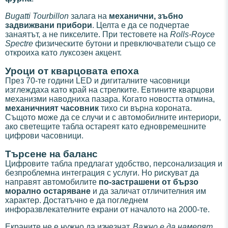
Bugatti Tourbillon
залага на
механични, зъбно
задвижвани прибори
. Целта е да се подчертае
занаятът, а не пикселите. При тестовете на
Rolls-Royce
Spectre
физическите бутони и превключватели също се
откроиха като луксозен акцент.
Уроци от кварцовата епоха
През 70-те години LED и дигиталните часовници
изглеждаха като край на стрелките. Евтините кварцови
механизми наводниха пазара. Когато новостта отмина,
механичният часовник
тихо си върна короната.
Същото може да се случи и с автомобилните интериори,
ако светещите табла остареят като едновремешните
цифрови часовници.
Търсене на баланс
Цифровите табла предлагат удобство, персонализация и
безпроблемна интеграция с услуги. Но рискуват да
направят автомобилите
по-застрашени от бързо
морално остаряване
и да заличат отличителния им
характер. Достатъчно е да погледнем
инфоразвлекателните екрани от началото на 2000-те.
Екраните не е нужно да изчезнат.
Важно е да намерят