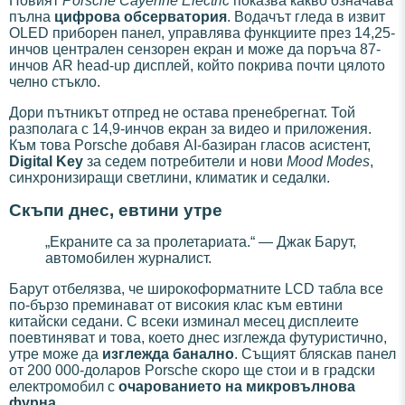
Новият
Porsche Cayenne Electric
показва какво означава
пълна
цифрова обсерватория
. Водачът гледа в извит
OLED приборен панел, управлява функциите през 14,25-
инчов централен сензорен екран и може да поръча 87-
инчов AR head-up дисплей, който покрива почти цялото
челно стъкло.
Дори пътникът отпред не остава пренебрегнат. Той
разполага с 14,9-инчов екран за видео и приложения.
Към това Porsche добавя AI-базиран гласов асистент,
Digital Key
за седем потребители и нови
Mood Modes
,
синхронизиращи светлини, климатик и седалки.
Скъпи днес, евтини утре
„Екраните са за пролетариата.“ — Джак Барут,
автомобилен журналист.
Барут отбелязва, че широкоформатните LCD табла все
по-бързо преминават от високия клас към евтини
китайски седани. С всеки изминал месец дисплеите
поевтиняват и това, което днес изглежда футуристично,
утре може да
изглежда банално
. Същият бляскав панел
от 200 000-доларов Porsche скоро ще стои и в градски
електромобил с
очарованието на микровълнова
фурна
.