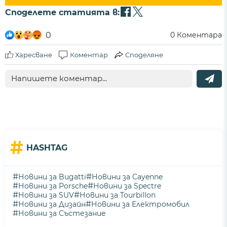
Споделете статията в:
0
0
Коментара
Харесване
Коментар
Споделяне
#
HASHTAG
#
#
Новини за Bugatti
Новини за Cayenne
#
#
Новини за Porsche
Новини за Spectre
#
#
Новини за SUV
Новини за Tourbillon
#
#
Новини за Дизайн
Новини за Електромобил
#
Новини за Състезание