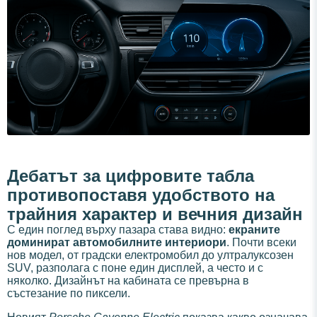
Дебатът за цифровите табла
противопоставя удобството на
трайния характер и вечния дизайн
С един поглед върху пазара става видно:
екраните
доминират автомобилните интериори
. Почти всеки
нов модел, от градски електромобил до ултралуксозен
SUV, разполага с поне един дисплей, а често и с
няколко. Дизайнът на кабината се превърна в
състезание по пиксели.