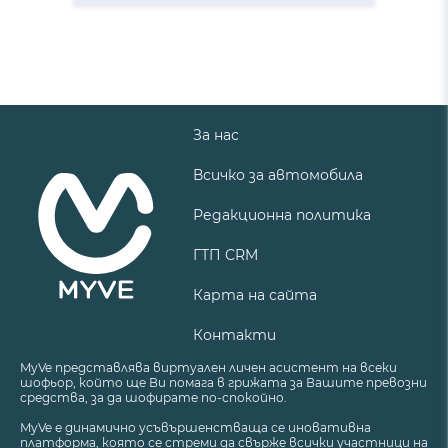
За нас
Всичко за автомобила
Редакционна политика
ГТП CRM
Карта на сайта
Контакти
MyVe представлява виртуален личен асистент на всеки
шофьор, който ще Ви помага в грижата за Вашите превозни
средства, за да шофирате по-спокойно.
MyVe е динамично усъвършенстваща се иновативна
платформа, която се стреми да свърже всички участници на