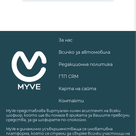
За нас
Всичко за автомобила
Редакционна политика
ГТП CRM
Карта на сайта
Контакти
MyVe представлява виртуален личен асистент на всеки
шофьор, който ще Ви помага в грижата за Вашите превозни
средства, за да шофирате по-спокойно.
MyVe е динамично усъвършенстваща се иновативна
платформа, която се стреми да свърже всички участници на