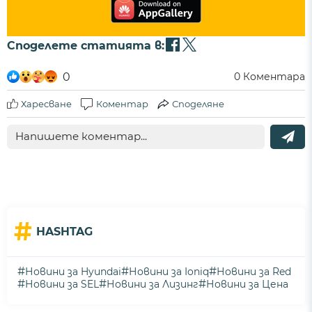
Споделете статията в:
0
0
Коментара
Харесване
Коментар
Споделяне
#
HASHTAG
#
#
#
Новини за Hyundai
Новини за Ioniq
Новини за Red
#
#
#
Новини за SEL
Новини за Лизинг
Новини за Цена