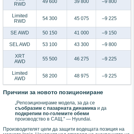
49 600
39 800
–9 800
RWD
Limited
54 300
45 075
–9 225
RWD
SE AWD
50 150
41 000
–9 150
SEL AWD
53 100
43 300
–9 800
XRT
55 500
46 275
–9 225
AWD
Limited
58 200
48 975
–9 225
AWD
Причини за новото позициониране
„Репозиционираме модела, за да се
съобразим с пазарната динамика
и да
подкрепим по-големите обеми
производство в САЩ.“ — Hyundai.
Производителят цели да защити водещата позиция на