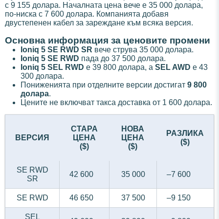
с 9 155 долара. Началната цена вече е 35 000 долара,
по-ниска с 7 600 долара. Компанията добавя
двустепенен кабел за зареждане към всяка версия.
Основна информация за ценовите промени
Ioniq 5 SE RWD SR
вече струва 35 000 долара.
Ioniq 5 SE RWD
пада до 37 500 долара.
Ioniq 5 SEL RWD
е 39 800 долара, а
SEL AWD
е 43
300 долара.
Пониженията при отделните версии достигат
9 800
долара
.
Цените не включват такса доставка от 1 600 долара.
СТАРА
НОВА
РАЗЛИКА
ВЕРСИЯ
ЦЕНА
ЦЕНА
($)
($)
($)
SE RWD
42 600
35 000
–7 600
SR
SE RWD
46 650
37 500
–9 150
SEL