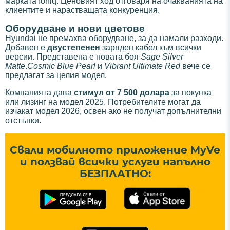
марката Ioniq. Ценовият ход отговаря на очакванията на
клиентите и нарастващата конкуренция.
Оборудване и нови цветове
Hyundai не премахва оборудване, за да намали разходи.
Добавен е
двустепенен
заряден кабел към всички
версии. Представена е новата боя
Sage Silver
Matte
.
Cosmic Blue Pearl
и
Vibrant Ultimate Red
вече се
предлагат за целия модел.
Компанията дава
стимул от 7 500 долара
за покупка
или лизинг на модел 2025. Потребителите могат да
изчакат модел 2026, освен ако не получат допълнителни
отстъпки.
Свали мобилното приложение MyVe
и ползвай всички услуги напълно
БЕЗПЛАТНО: