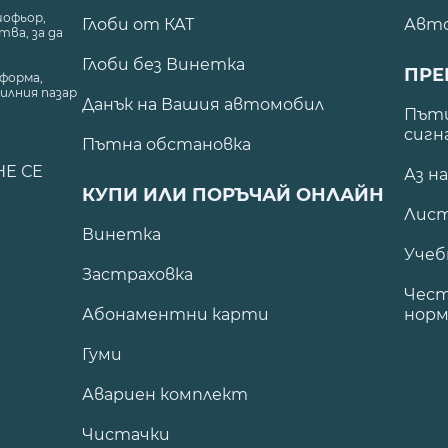
шофьор,
Глоби от КАТ
Авт
ва, за да
Глоби без Винетка
ПРЕ
форма,
илния пазар
Данък на Вашия автомобил
.
Пъти
сигн
Пътна обстановка
НЕ СЕ
Аз н
КУПИ ИЛИ ПОРЪЧАЙ ОНЛАЙН
Лист
Винетка
Учеб
Застраховка
Чест
Абонаментни карти
норм
Гуми
Авариен комплект
Чистачки