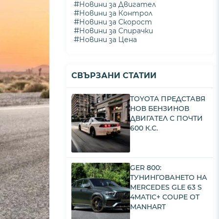
#
Новини за Двигател
#
Новини за Контрол
#
Новини за Скорост
#
Новини за Спирачки
#
Новини за Цена
СВЪРЗАНИ СТАТИИ
TOYOTA ПРЕДСТАВЯ
НОВ БЕНЗИНОВ
ДВИГАТЕЛ С ПОЧТИ
600 К.С.
GER 800:
ТУНИНГОВАНЕТО НА
MERCEDES GLE 63 S
4MATIC+ COUPE ОТ
MANHART