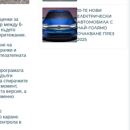
10-ТЕ НОВИ
ЕЛЕКТРИЧЕСКИ
ценки за
АВТОМОБИЛА С
ор между 6-
НАЙ-ГОЛЯМО
 където
ОЧАКВАНЕ ПРЕЗ
 притежание.
2025
ане на
рачки и
стезателната
 програмата
 дълги
на спирачките
 момент,
та версия, а
ременно
l
о каране.
контрола в