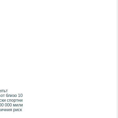
елът
от близо 10
ски спортни
100 000 мили
пичния риск