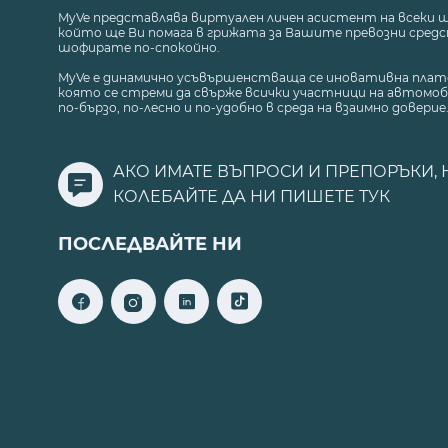
MyVe представлява виртуален личен асистент на всеки 
който ще Ви помага в грижата за Вашите превозни средст
шофирате по-спокойно.
MyVe е динамично усъвършенстваща се иновативна плат
която се стреми да свърже всички участници на автомоб
по-бързо, по-лесно и по-удобно в среда на взаимно доверие
АКО ИМАТЕ ВЪПРОСИ И ПРЕПОРЪКИ, 
КОЛЕБАЙТЕ ДА НИ ПИШЕТЕ
ТУК
ПОСЛЕДВАЙТЕ НИ