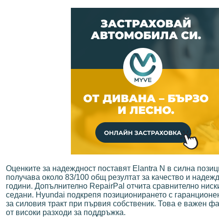
Оценките за надеждност поставят Elantra N в силна пози
получава около 83/100 общ резултат за качество и надежд
години. Допълнително RepairPal отчита сравнително ниск
седани. Hyundai подкрепя позиционирането с гаранционен 
за силовия тракт при първия собственик. Това е важен фа
от високи разходи за поддръжка.