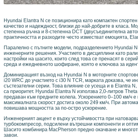
Hyundai Elantra N се позиционира като компактен спорте
качество и надеждност, близки до най-добрите в класа. Мо
степенна ръчна и 8-степенна DCT (двусъединителна автом
практичността и разходите често изместват емоцията, El
Паралелно с пътните модели, подразделението Hyundai N
инженерните решения. Участието в дисциплини като рали 
настройки на шасито, които след това се пренасят в сер
среда и ежедневното шофиране, която е ключова за идент
Доминиращият възход на Hyundai N в моторните спортове 
i20 WRC до участието с i30 N TCR, марката доказва, че 
състезателни серии. Това влияние се усеща и в Elantra N,
са приоритет. Hyundai Elantra N използва 2,0-литров Theta
предаван към предните колела. Ускорението 0–100 км/ч е 
максималната скорост достига около 249 км/ч. При автома
повишава мощността за по-остро ускорение.
Инженерният акцент е върху устойчивостта при натоварван
турбокомпресор, подсилени вътрешни компоненти и оптим
Шасито комбинира MacPherson предно окачване и многото
завои.