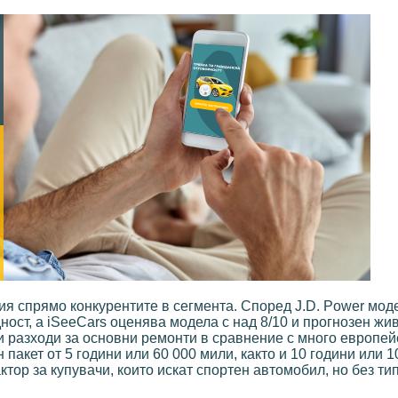
ция спрямо конкурентите в сегмента. Според J.D. Power мод
ност, а iSeeCars оценява модела с над 8/10 и прогнозен жив
и разходи за основни ремонти в сравнение с много европей
пакет от 5 години или 60 000 мили, както и 10 години или 
ктор за купувачи, които искат спортен автомобил, но без ти