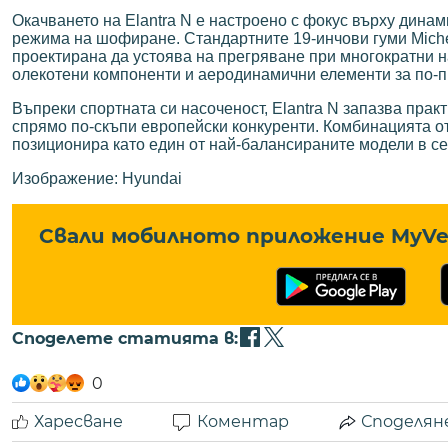
Окачването на Elantra N е настроено с фокус върху динам
режима на шофиране. Стандартните 19-инчови гуми Micheli
проектирана да устоява на прегряване при многократни н
олекотени компоненти и аеродинамични елементи за по-п
Въпреки спортната си насоченост, Elantra N запазва прак
спрямо по-скъпи европейски конкуренти. Комбинацията от
позиционира като един от най-балансираните модели в се
Изображение: Hyundai
Свали мобилното приложение MyVe 
Споделете статията в:
0
Харесване
Коментар
Споделян