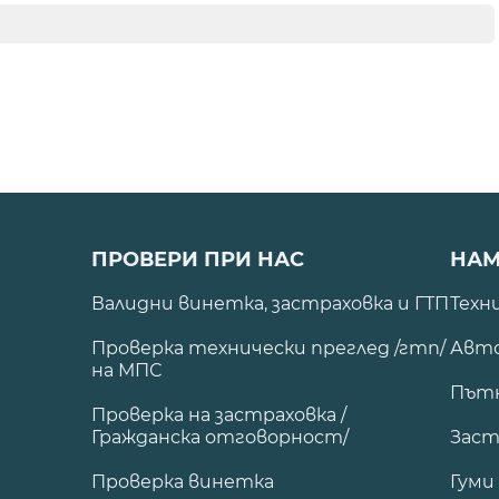
ПРОВЕРИ ПРИ НАС
НАМ
Валидни винетка, застраховка и ГТП
Техн
Проверка технически преглед /гтп/
Авто
на МПС
Път
Проверка на застраховка /
Гражданска отговорност/
Заст
Проверка винетка
Гуми