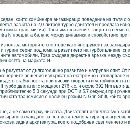
н седан, който комбинира ангажиращо поведение на пътя с о
делът разчита на 2,0-литров турбо двигател и предлага изб
атична трансмисия). Това има значение, защото в сегмент,
antra N предлага баланс между динамика и спокойствие при
 използва моторните спортове като инструмент за валидир
и туринг серии подпомага развитието на турбопълнене, спи
ийните автомобили. Това създава директна връзка между съ
ичността на марката N.
е резултат от дългогодишно развитие и натрупан опит. От
инженерните решения издържат на екстремно натоварване и
 където стабилността при високи скорости и устойчивостта 
 II турбо двигател с мощност 276 к.с. и около 392 Nm въртящ
приблизително 5,3 секунди при DCT и 5,7 секунди при ръчна
тичната трансмисия е наличен режим N Grin Shift, който в
е, а не само върху числата. Двигателят използва twin-scrol
изирано охлаждане за по-ниски температури при агресивн
чкова задна архитектура, което подобрява сцеплението и 