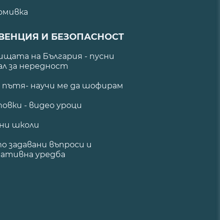
омивка
ВЕНЦИЯ И БЕЗОПАСНОСТ
щата на България - пусни
ал за нередност
а пътя- научи ме да шофирам
овки - видео уроци
ни школи
о задавани въпроси и
ативна уредба