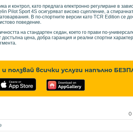
ика и контрол, като предлага електронно регулиране в зави
n Pilot Sport 4S осигуряват високо сцепление, а спирачна
атоварвания. В по-спортните версии като TCR Edition се д
истово поведение.
тичността на стандартен седан, което го прави по-универса
 достъпна цена, добра гаранция и реални спортни характер
гмента.
и ползвай всички услуги напълно
БЕЗП
0
е