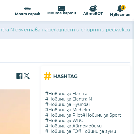
2
Моите карти
АвтоБОТ
Моят гараж
Известия
antra N съчетава надеждност и спортни рефлекси
#
HASHTAG
#
Новини за Elantra
#
Новини за Elantra N
#
Новини за Hyundai
#
Новини за Michelin
#
#
Новини за Pilot
Новини за Sport
#
Новини за WRC
#
Новини за Автомобили
#
#
Новини за ГО
Новини за гуми