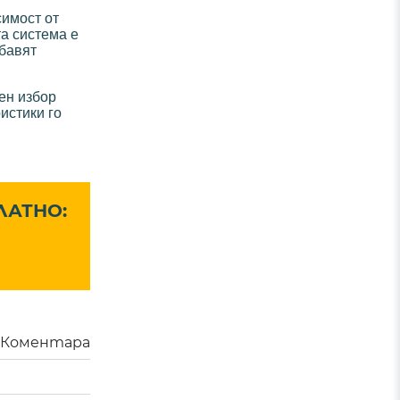
симост от
та система е
обавят
лен избор
истики го
ЛАТНО:
Коментара