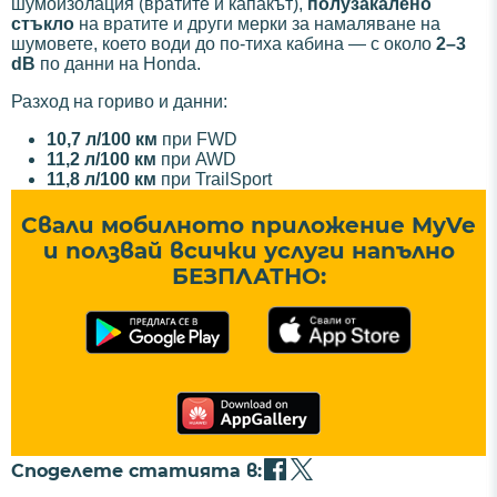
шумоизолация (вратите и капакът),
полузакалено
стъкло
на вратите и други мерки за намаляване на
шумовете, което води до по-тиха кабина — с около
2–3
dB
по данни на Honda.
Разход на гориво и данни:
10,7 л/100 км
при FWD
11,2 л/100 км
при AWD
11,8 л/100 км
при TrailSport
Свали мобилното приложение MyVe
и ползвай всички услуги напълно
БЕЗПЛАТНО:
Споделете статията в: