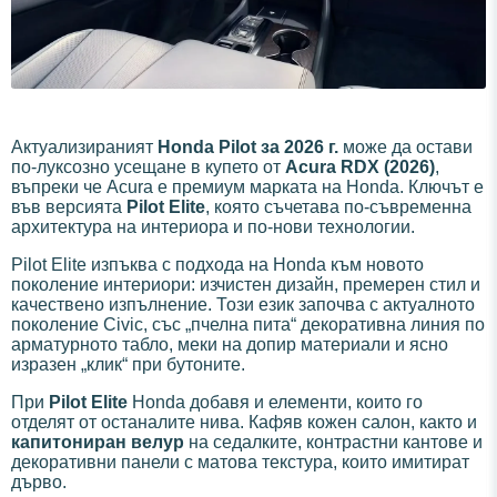
Актуализираният
Honda Pilot за 2026 г.
може да остави
по-луксозно усещане в купето от
Acura RDX (2026)
,
въпреки че Acura е премиум марката на Honda. Ключът е
във версията
Pilot Elite
, която съчетава по-съвременна
архитектура на интериора и по-нови технологии.
Pilot Elite изпъква с подхода на Honda към новото
поколение интериори: изчистен дизайн, премерен стил и
качествено изпълнение. Този език започва с актуалното
поколение Civic, със „пчелна пита“ декоративна линия по
арматурното табло, меки на допир материали и ясно
изразен „клик“ при бутоните.
При
Pilot Elite
Honda добавя и елементи, които го
отделят от останалите нива. Кафяв кожен салон, както и
капитониран велур
на седалките, контрастни кантове и
декоративни панели с матова текстура, които имитират
дърво.