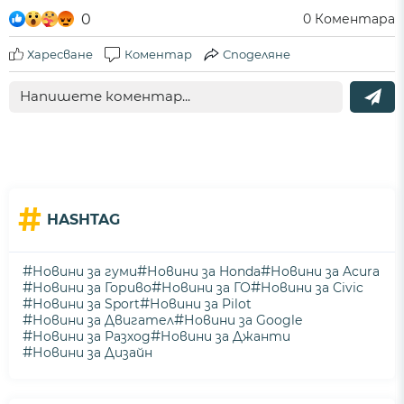
0
0
Коментара
Харесване
Коментар
Споделяне
#
HASHTAG
#
#
#
Новини за гуми
Новини за Honda
Новини за Acura
#
#
#
Новини за Гориво
Новини за ГО
Новини за Civic
#
#
Новини за Sport
Новини за Pilot
#
#
Новини за Двигател
Новини за Google
#
#
Новини за Разход
Новини за Джанти
#
Новини за Дизайн