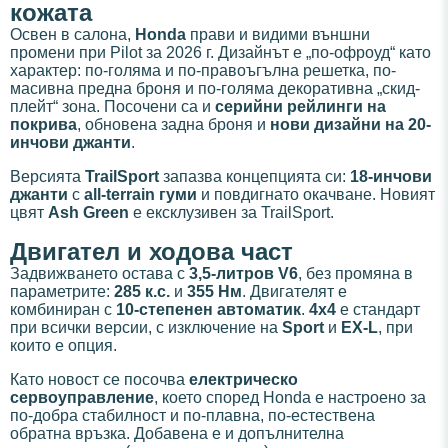
кожата
Освен в салона,
Honda
прави и видими външни
промени при Pilot за 2026 г. Дизайнът е „по-офроуд“ като
характер: по-голяма и по-правоъгълна решетка, по-
масивна предна броня и по-голяма декоративна „скид-
плейт“ зона. Посочени са и
серийни рейлинги на
покрива
, обновена задна броня и
нови дизайни на 20-
инчови джанти
.
Версията
TrailSport
запазва концепцията си:
18-инчови
джанти
с
all-terrain гуми
и повдигнато окачване. Новият
цвят
Ash Green
е ексклузивен за TrailSport.
Двигател и ходова част
Задвижването остава с
3,5-литров V6
, без промяна в
параметрите:
285 к.с.
и
355 Нм
. Двигателят е
комбиниран с
10-степенен автоматик
.
4x4
е стандарт
при всички версии, с изключение на
Sport
и
EX-L
, при
които е опция.
Като новост се посочва
електрическо
сервоуправление
, което според Honda е настроено за
по-добра стабилност и по-плавна, по-естествена
обратна връзка. Добавена е и допълнителна