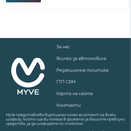
За нас
Всичко за автомобила
Редакционна политика
ГТП CRM
Карта на сайта
Контакти
MyVe представлява виртуален личен асистент на всеки
шофьор, който ще Ви помага в грижата за Вашите превозни
средства, за да шофирате по-спокойно.