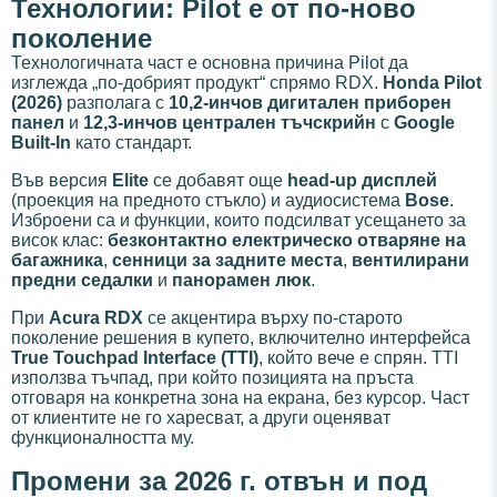
Технологии: Pilot е от по-ново
поколение
Технологичната част е основна причина Pilot да
изглежда „по-добрият продукт“ спрямо RDX.
Honda Pilot
(2026)
разполага с
10,2-инчов дигитален приборен
панел
и
12,3-инчов централен тъчскрийн
с
Google
Built-In
като стандарт.
Във версия
Elite
се добавят още
head-up дисплей
(проекция на предното стъкло) и аудиосистема
Bose
.
Изброени са и функции, които подсилват усещането за
висок клас:
безконтактно електрическо отваряне на
багажника
,
сенници за задните места
,
вентилирани
предни седалки
и
панорамен люк
.
При
Acura RDX
се акцентира върху по-старото
поколение решения в купето, включително интерфейса
True Touchpad Interface (TTI)
, който вече е спрян. TTI
използва тъчпад, при който позицията на пръста
отговаря на конкретна зона на екрана, без курсор. Част
от клиентите не го харесват, а други оценяват
функционалността му.
Промени за 2026 г. отвън и под