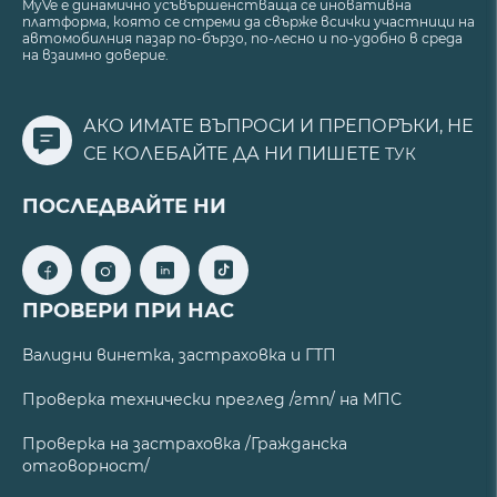
MyVe е динамично усъвършенстваща се иновативна
платформа, която се стреми да свърже всички участници на
автомобилния пазар по-бързо, по-лесно и по-удобно в среда
на взаимно доверие.
АКО ИМАТЕ ВЪПРОСИ И ПРЕПОРЪКИ, НЕ
СЕ КОЛЕБАЙТЕ ДА НИ ПИШЕТЕ
ТУК
ПОСЛЕДВАЙТЕ НИ
ПРОВЕРИ ПРИ НАС
Валидни винетка, застраховка и ГТП
Проверка технически преглед /гтп/ на МПС
Проверка на застраховка /Гражданска
отговорност/