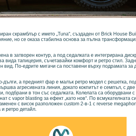
иран скрамблър с името „Tuna“, създаден от Brick House Bui
яние, но се оказа стабилна основа за пълна трансформаци
на в затворен контур, а под седалката е интегрирана диск
ва вида тапицерия, съчетавайки комфорт и ретро стил. Задн
н вид. По-едрите мигачи са поставени върху подрамата за
о-дълги, а предният фар е малък ретро модел с решетка, п
ършва агресивната линия, докато кокпитът е семпъл, с две
, подбрани в тон със седалката. Колелата са оборудвани с
т с vapor blasting за ефект „като нов“. По всмукателната с
аменен с висок разположен custom 2-в-1 с reverse megapho
 и ретро детайл.