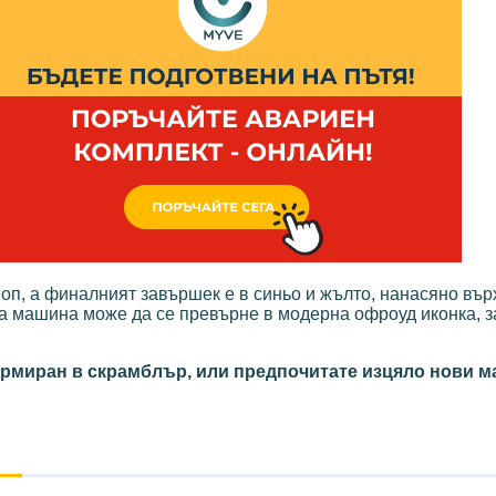
оп, а финалният завършек е в синьо и жълто, нанасяно вър
ка машина може да се превърне в модерна офроуд иконка, 
ормиран в скрамблър, или предпочитате изцяло нови 