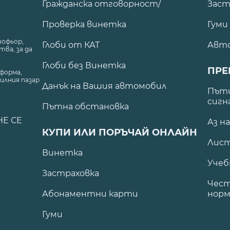
Гражданска отговорност/
Заст
Проверка винетка
Гуми
шофьор,
Глоби от КАТ
Авт
ва, за да
Глоби без Винетка
ПРЕ
форма,
илния пазар
Данък на Вашия автомобил
.
Пъти
сигн
Пътна обстановка
НЕ СЕ
Аз н
КУПИ ИЛИ ПОРЪЧАЙ ОНЛАЙН
Лист
Винетка
Учеб
Застраховка
Чест
Абонаментни карти
норм
Гуми