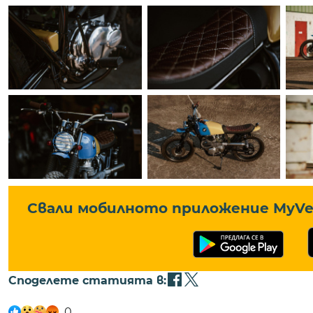
Свали мобилното приложение MyVe 
Споделете статията в:
0