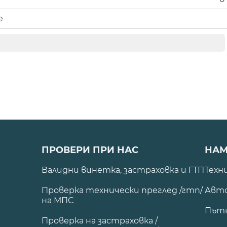
е
ПРОВЕРИ ПРИ НАС
НАМ
Валидни винетка, застраховка и ГТП
Техн
Проверка технически преглед /гтп/
Авто
на МПС
Път
Проверка на застраховка /