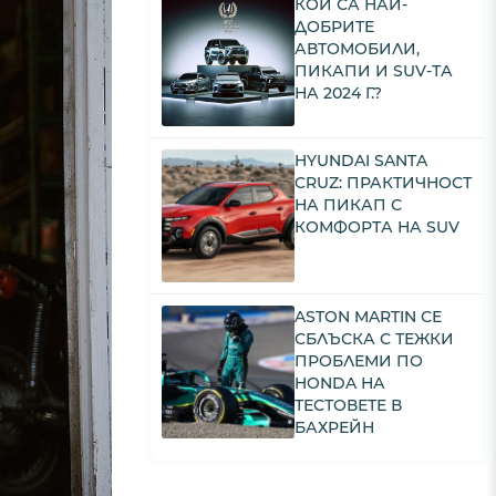
КОИ СА НАЙ-
ДОБРИТЕ
АВТОМОБИЛИ,
ПИКАПИ И SUV-ТА
НА 2024 Г.?
HYUNDAI SANTA
CRUZ: ПРАКТИЧНОСТ
НА ПИКАП С
КОМФОРТА НА SUV
ASTON MARTIN СЕ
СБЛЪСКА С ТЕЖКИ
ПРОБЛЕМИ ПО
HONDA НА
ТЕСТОВЕТЕ В
БАХРЕЙН