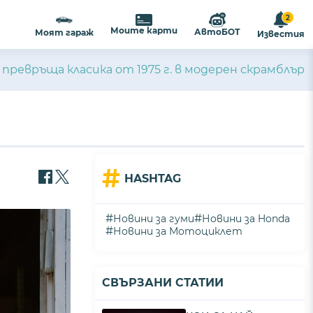
2
Моите карти
АвтоБОТ
Моят гараж
Известия
 превръща класика от 1975 г. в модерен скрамблър
#
HASHTAG
#
#
Новини за гуми
Новини за Honda
#
Новини за Мотоциклет
СВЪРЗАНИ СТАТИИ