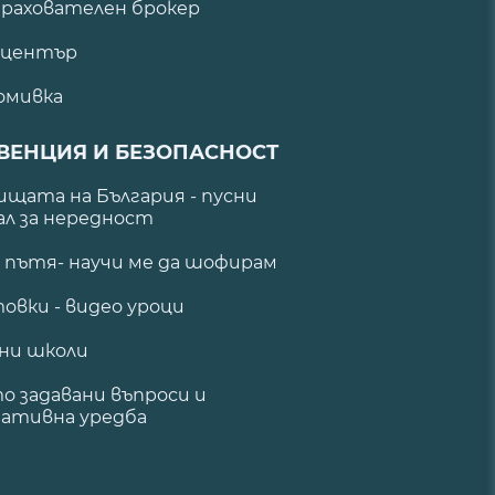
рахователен брокер
 център
омивка
ВЕНЦИЯ И БЕЗОПАСНОСТ
щата на България - пусни
ал за нередност
а пътя- научи ме да шофирам
овки - видео уроци
ни школи
о задавани въпроси и
ативна уредба