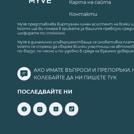
Карта на сайта
Контакти
MyVe представлява виртуален личен асистент на всеки 
който ще Ви помага в грижата за Вашите превозни средст
шофирате по-спокойно.
MyVe е динамично усъвършенстваща се иновативна плат
която се стреми да свърже всички участници на автомоб
по-бързо, по-лесно и по-удобно в среда на взаимно доверие
АКО ИМАТЕ ВЪПРОСИ И ПРЕПОРЪКИ, 
КОЛЕБАЙТЕ ДА НИ ПИШЕТЕ
ТУК
ПОСЛЕДВАЙТЕ НИ