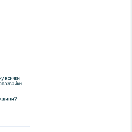
ху всички
запазвайки
машини?