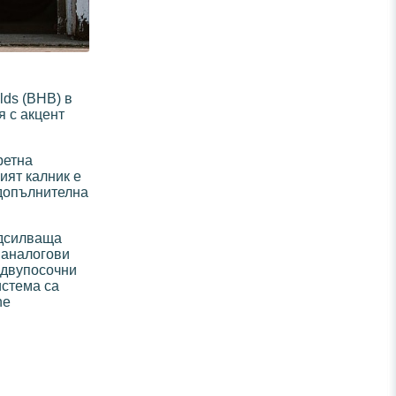
lds (BHB) в
я с акцент
ретна
ият калник е
 допълнителна
одсилваща
 аналогови
 двупосочни
истема са
ne