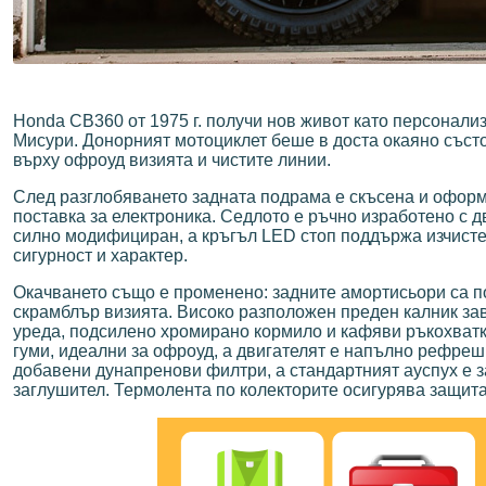
Honda CB360 от 1975 г. получи нов живот като персонализ
Мисури. Донорният мотоциклет беше в доста окаяно състо
върху офроуд визията и чистите линии.
След разглобяването задната подрама е скъсена и оформе
поставка за електроника. Седлото е ръчно изработено с д
силно модифициран, а кръгъл LED стоп поддържа изчисте
сигурност и характер.
Окачването също е променено: задните амортисьори са п
скрамблър визията. Високо разположен преден калник зав
уреда, подсилено хромирано кормило и кафяви ръкохватки
гуми, идеални за офроуд, а двигателят е напълно рефрешна
добавени дунапренови филтри, а стандартният ауспух е з
заглушител. Термолента по колекторите осигурява защита