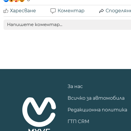
Харесване
Коментар
Споделян
За нас
Всичко за автомобила
Редакционна политика
ГТП CRM