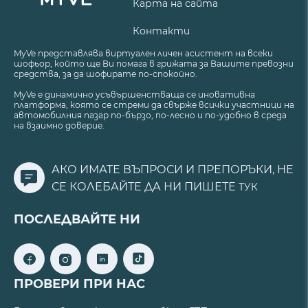
Карта на сайта
Контакти
MyVe представлява виртуален личен асистент на всеки
шофьор, който ще Ви помага в грижата за Вашите превозни
средства, за да шофирате по-спокойно.
MyVe е динамично усъвършенстваща се иновативна
платформа, която се стреми да свърже всички участници на
автомобилния пазар по-бързо, по-лесно и по-удобно в среда
на взаимно доверие.
АКО ИМАТЕ ВЪПРОСИ И ПРЕПОРЪКИ, НЕ
СЕ КОЛЕБАЙТЕ ДА НИ ПИШЕТЕ
ТУК
ПОСЛЕДВАЙТЕ НИ
ПРОВЕРИ ПРИ НАС