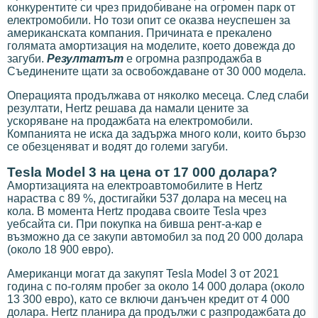
конкурентите си чрез придобиване на огромен парк от
електромобили. Но този опит се оказва неуспешен за
американската компания. Причината е прекалено
голямата амортизация на моделите, което довежда до
загуби.
Резултатът
е огромна разпродажба в
Съединените щати за освобождаване от 30 000 модела.
Операцията продължава от няколко месеца. След слаби
резултати, Hertz решава да намали цените за
ускоряване на продажбата на електромобили.
Компанията не иска да задържа много коли, които бързо
се обезценяват и водят до големи загуби.
Tesla Model 3 на цена от 17 000 долара?
Амортизацията на електроавтомобилите в Hertz
нараства с 89 %, достигайки 537 долара на месец на
кола. В момента Hertz продава своите Tesla чрез
уебсайта си. При покупка на бивша рент-а-кар е
възможно да се закупи автомобил за под 20 000 долара
(около 18 900 евро).
Американци могат да закупят Tesla Model 3 от 2021
година с по-голям пробег за около 14 000 долара (около
13 300 евро), като се включи данъчен кредит от 4 000
долара. Hertz планира да продължи с разпродажбата до