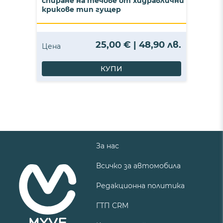
спиране на течове от хидравлични
крикове тип гущер
25,00 € | 48,90 лв.
Цена
КУПИ
За нас
Всичко за автомобила
Редакционна политика
ГТП CRM