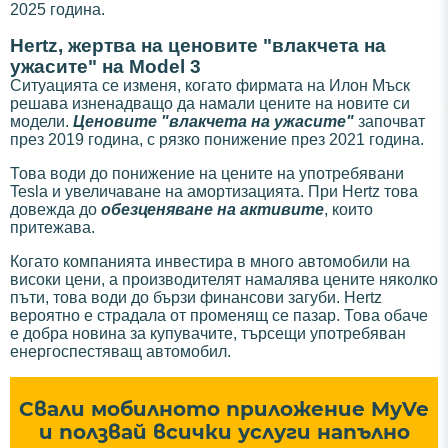
2025 година.
Hertz, жертва на ценовите "влакчета на
ужасите" на Model 3
Ситуацията се изменя, когато фирмата на Илон Мъск
решава изненадващо да намали цените на новите си
модели.
Ценовите "влакчета на ужасите"
започват
през 2019 година, с рязко понижение през 2021 година.
Това води до понижение на цените на употребявани
Tesla и увеличаване на амортизацията. При Hertz това
довежда до
обезценяване на активите
, които
притежава.
Когато компанията инвестира в много автомобили на
високи цени, а производителят намалява цените няколко
пъти, това води до бързи финансови загуби. Hertz
вероятно е страдала от променящ се пазар. Това обаче
е добра новина за купувачите, търсещи употребяван
енергоспестяващ автомобил.
Свали мобилното приложение MyVe
и ползвай всички услуги напълно