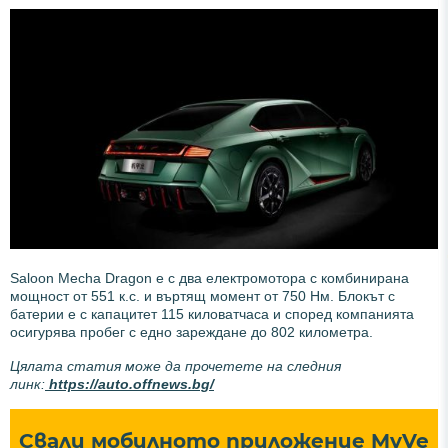
Saloon Mecha Dragon е с два електромотора с комбинирана
мощност от 551 к.с. и въртящ момент от 750 Нм. Блокът с
батерии е с капацитет 115 киловатчаса и според компанията
осигурява пробег с едно зареждане до 802 километра.
Цялата статия може да прочетете на следния
линк:
https://auto.offnews.bg/
Свали мобилното приложение MyVe