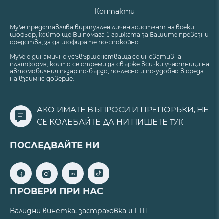
Контакти
MyVe представлява виртуален личен асистент на всеки
шофьор, който ще Ви помага в грижата за Вашите превозни
средства, за да шофирате по-спокойно.
MyVe е динамично усъвършенстваща се иновативна
платформа, която се стреми да свърже всички участници на
автомобилния пазар по-бързо, по-лесно и по-удобно в среда
на взаимно доверие.
АКО ИМАТЕ ВЪПРОСИ И ПРЕПОРЪКИ, НЕ
СЕ КОЛЕБАЙТЕ ДА НИ ПИШЕТЕ
ТУК
ПОСЛЕДВАЙТЕ НИ
ПРОВЕРИ ПРИ НАС
Валидни винетка, застраховка и ГТП