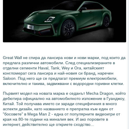
Great Wall не спира да лансира нови и нови марки, под които да
предлага различни автомобили. След специализираните в
отделни сегменти Haval, Tank, Wey и Ora, китайският
конгломерат сега лансира и най-новия си бранд, наречен
Saloon. Под него ще се предлагат премиум електромобили,
включително и такива, задвижвани с водородни горивни клетки.
Първият модел на новата марка е седанът Mecha Dragon, който
дебютира официално на автомобилното изложение в Гуанджоу,
Китай. Той получава името си заради специфичния в много
аспекти дизайн, като названието е препратка към един от
"босовете" в Mega Man 2 - една от популярните видеоигри от
края на 80-те години на миналия век. И ако поровите в
интернет, действително ще откриете сходство...