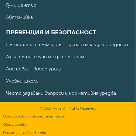
Гуми център
Автомивка
ПРЕВЕНЦИЯ И БЕЗОПАСНОСТ
Пътищата на България - пусни сигнал за нередност
Аз на пътя- научи ме да шофирам
Листовки - видео уроци
Учебни школи
Често задавани въпроси и нормативна уредба
© 2026 Myve. All Rights Reserved.
Общи условия - Бизнес партньори
Общи условия
Политика за бисквитки