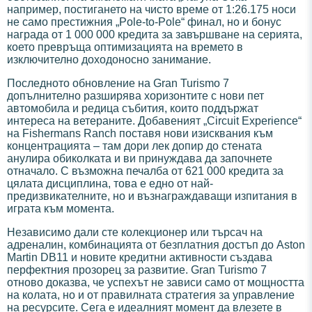
например, постигането на чисто време от 1:26.175 носи
не само престижния „Pole-to-Pole“ финал, но и бонус
награда от 1 000 000 кредита за завършване на серията,
което превръща оптимизацията на времето в
изключително доходоносно занимание.
Последното обновление на Gran Turismo 7
допълнително разширява хоризонтите с нови пет
автомобила и редица събития, които поддържат
интереса на ветераните. Добавеният „Circuit Experience“
на Fishermans Ranch поставя нови изисквания към
концентрацията – там дори лек допир до стената
анулира обиколката и ви принуждава да започнете
отначало. С възможна печалба от 621 000 кредита за
цялата дисциплина, това е едно от най-
предизвикателните, но и възнаграждаващи изпитания в
играта към момента.
Независимо дали сте колекционер или търсач на
адреналин, комбинацията от безплатния достъп до Aston
Martin DB11 и новите кредитни активности създава
перфектния прозорец за развитие. Gran Turismo 7
отново доказва, че успехът не зависи само от мощността
на колата, но и от правилната стратегия за управление
на ресурсите. Сега е идеалният момент да влезете в