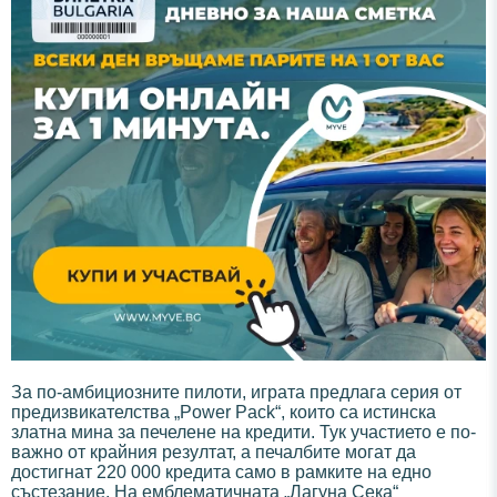
За по-амбициозните пилоти, играта предлага серия от
предизвикателства „Power Pack“, които са истинска
златна мина за печелене на кредити. Тук участието е по-
важно от крайния резултат, а печалбите могат да
достигнат 220 000 кредита само в рамките на едно
състезание. На емблематичната „Лагуна Сека“