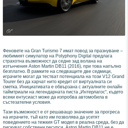
Феновете на Gran Turismo 7 имат повод за празнуване –
любимият симулатор на Polyphony Digital предлага
страхотна възможност да седне зад волана на
изтънчения Aston Martin DB11 (2016), при това напълно
безплатно. В рамките на следващите две седмици,
играчите могат да тестват потенциала на този V12 Grand
Tourer без да харчат нито кредит от виртуалната си
сметка. Инициативата е обвързана с актуалните онлайн
таймтриали на легендарната писта „Интерлагос“, където
всеки ентусиаст може да изпробва автомобила в
състезателни условия.
Тази възможност е от решаващо значение за прогреса
на играчите, тъй като им позволява да усетят
поведението на тежкия GT модел в реална среда, без да
рискуват собствени ресурси. Aston Martin DB11 не е