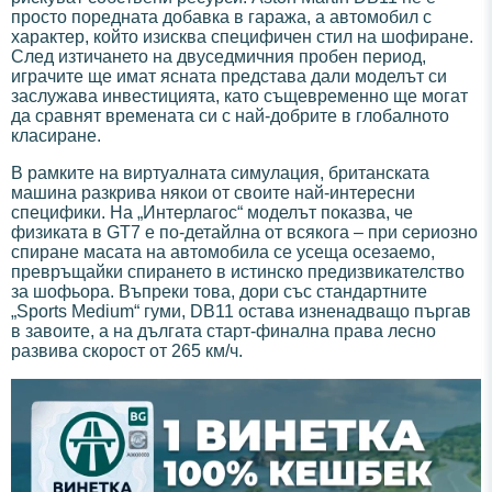
просто поредната добавка в гаража, а автомобил с
характер, който изисква специфичен стил на шофиране.
След изтичането на двуседмичния пробен период,
играчите ще имат ясната представа дали моделът си
заслужава инвестицията, като същевременно ще могат
да сравнят времената си с най-добрите в глобалното
класиране.
В рамките на виртуалната симулация, британската
машина разкрива някои от своите най-интересни
специфики. На „Интерлагос“ моделът показва, че
физиката в GT7 е по-детайлна от всякога – при сериозно
спиране масата на автомобила се усеща осезаемо,
превръщайки спирането в истинско предизвикателство
за шофьора. Въпреки това, дори със стандартните
„Sports Medium“ гуми, DB11 остава изненадващо пъргав
в завоите, а на дългата старт-финална права лесно
развива скорост от 265 км/ч.