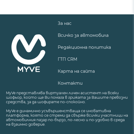
За нас
Всичко за автомобила
Редакционна политика
ГТП CRM
Карта на сайта
Контакти
MyVe представлява виртуален личен асистент на всеки
шофьор, който ще Ви помага в грижата за Вашите превозни
средства, за да шофирате по-спокойно.
MyVe е динамично усъвършенстваща се иновативна
платформа, която се стреми да свърже всички участници на
автомобилния пазар по-бързо, по-лесно и по-удобно в среда
на взаимно доверие.