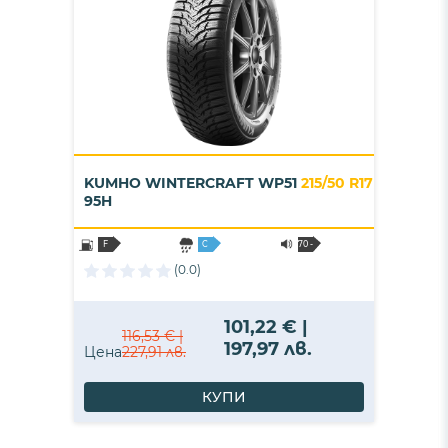
KUMHO WINTERCRAFT WP51
215/50 R17
95H
F
C
70 -
2
(0.0)
101,22 € |
116,53 € |
197,97 лв.
Цена
227,91 лв.
КУПИ