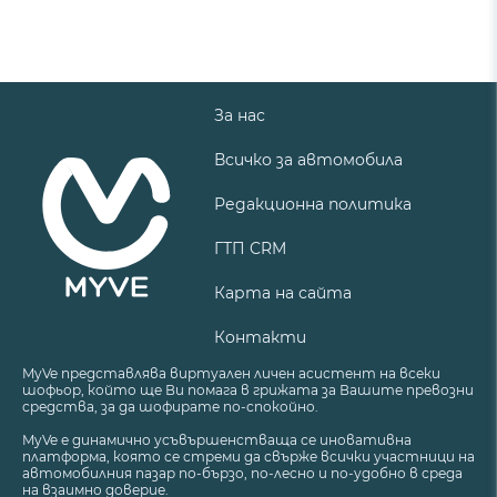
За нас
Всичко за автомобила
Редакционна политика
ГТП CRM
Карта на сайта
Контакти
MyVe представлява виртуален личен асистент на всеки
шофьор, който ще Ви помага в грижата за Вашите превозни
средства, за да шофирате по-спокойно.
MyVe е динамично усъвършенстваща се иновативна
платформа, която се стреми да свърже всички участници на
автомобилния пазар по-бързо, по-лесно и по-удобно в среда
на взаимно доверие.