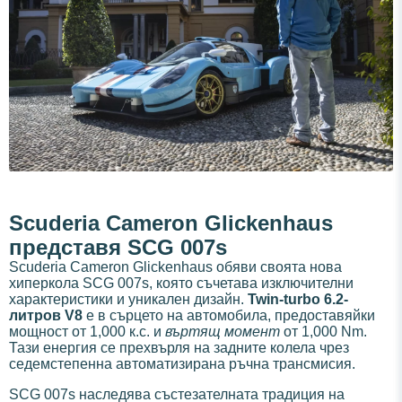
Scuderia Cameron Glickenhaus
представя SCG 007s
Scuderia Cameron Glickenhaus обяви своята нова
хиперкола SCG 007s, която съчетава изключителни
характеристики и уникален дизайн.
Twin-turbo 6.2-
литров V8
е в сърцето на автомобила, предоставяйки
мощност от 1,000 к.с. и
въртящ момент
от 1,000 Nm.
Тази енергия се прехвърля на задните колела чрез
седемстепенна автоматизирана ръчна трансмисия.
SCG 007s наследява състезателната традиция на