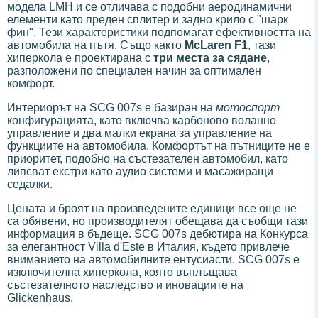
модела LMH и се отличава с подобни аеродинамични
елементи като преден сплитер и задно крило с "шарк
фин". Тези характеристики подпомагат ефективността на
автомобила на пътя. Също както
McLaren F1
, тази
хиперкола е проектирана с
три места за сядане
,
разположени по специален начин за оптимален
комфорт.
Интериорът на SCG 007s е базиран на
мотоспорт
конфигурацията, като включва карбоново воланно
управление и два малки екрана за управление на
функциите на автомобила. Комфортът на пътниците не е
приоритет, подобно на състезателен автомобил, като
липсват екстри като аудио системи и масажиращи
седалки.
Цената и броят на произведените единици все още не
са обявени, но производителят обещава да съобщи тази
информация в бъдеще. SCG 007s дебютира на Конкурса
за елегантност Villa d'Este в Италия, където привлече
вниманието на автомобилните ентусиасти. SCG 007s е
изключителна хиперкола, която въплъщава
състезателното наследство и иновациите на
Glickenhaus.