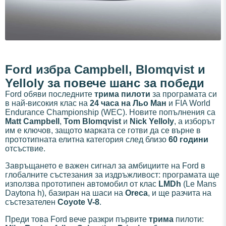
Ford избра Campbell, Blomqvist и
Yelloly за повече шанс за победи
Ford обяви последните
трима пилоти
за програмата си
в най-високия клас на
24 часа на Льо Ман
и FIA World
Endurance Championship (WEC). Новите попълнения са
Matt Campbell
,
Tom Blomqvist
и
Nick Yelloly
, а изборът
им е ключов, защото марката се готви да се върне в
прототипната елитна категория след близо
60 години
отсъствие.
Завръщането е важен сигнал за амбициите на Ford в
глобалните състезания за издръжливост: програмата ще
използва прототипен автомобил от клас
LMDh
(Le Mans
Daytona h), базиран на шаси на
Oreca
, и ще разчита на
състезателен
Coyote V-8
.
Преди това Ford вече разкри първите
трима
пилоти: