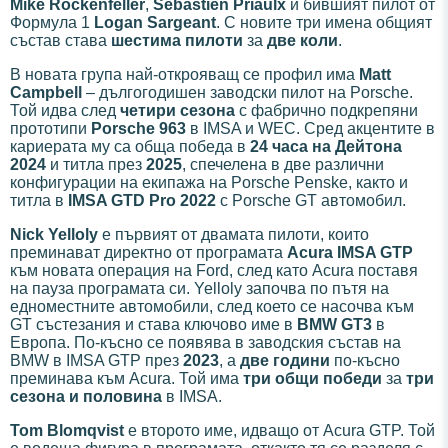
Mike Rockenfeller
,
Sebastien Priaulx
и бившият пилот от
Формула 1
Logan Sargeant
. С новите три имена общият
състав става
шестима пилоти
за
две коли
.
В новата група най-открояващ се профил има
Matt
Campbell
– дългогодишен заводски пилот на Porsche.
Той идва след
четири сезона
с фабрично подкрепяни
прототипи
Porsche 963
в IMSA и WEC. Сред акцентите в
кариерата му са обща победа в
24 часа на Дейтона
2024
и титла през
2025
, спечелена в две различни
конфигурации на екипажа на Porsche Penske, както и
титла в
IMSA GTD Pro 2022
с Porsche GT автомобил.
Nick Yelloly
е първият от двамата пилоти, които
преминават директно от програмата
Acura IMSA GTP
към новата операция на Ford, след като Acura поставя
на пауза програмата си. Yelloly започва по пътя на
едноместните автомобили, след което се насочва към
GT състезания и става ключово име в
BMW GT3
в
Европа. По-късно се появява в заводския състав на
BMW в IMSA GTP през
2023
, а
две години
по-късно
преминава към Acura. Той има
три общи победи
за
три
сезона и половина
в IMSA.
Tom Blomqvist
е второто име, идващо от Acura GTP. Той