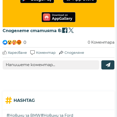
Споделете статията в:
0
0
Коментара
Харесване
Коментар
Споделяне
#
HASHTAG
#
#
Новини за BMW
Новини за Ford