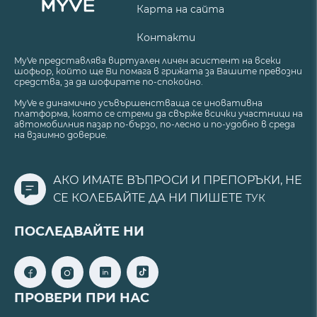
Карта на сайта
Контакти
MyVe представлява виртуален личен асистент на всеки
шофьор, който ще Ви помага в грижата за Вашите превозни
средства, за да шофирате по-спокойно.
MyVe е динамично усъвършенстваща се иновативна
платформа, която се стреми да свърже всички участници на
автомобилния пазар по-бързо, по-лесно и по-удобно в среда
на взаимно доверие.
АКО ИМАТЕ ВЪПРОСИ И ПРЕПОРЪКИ, НЕ
СЕ КОЛЕБАЙТЕ ДА НИ ПИШЕТЕ
ТУК
ПОСЛЕДВАЙТЕ НИ
ПРОВЕРИ ПРИ НАС