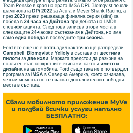
е водеща фигура в програмата, откакто тя се разделя с
Team Penske в края на ерата IMSA DPi. Blomqvist печели
шампионата
DPi 2022
за Acura и Meyer Shank Racing, а
през
2023
прави решаваща финална серия (stint) за
победа в
24 часа на Дейтона
при дебюта на LMDh-
спецификацията. След това записва втори места в
следващите 24-часови състезания в Дейтона, но има
само
една победа
в последните
три сезона
.
Ford все още не е потвърдил как точно ще разпредели
Campbell
,
Blomqvist
и
Yelloly
в състава от
шестима
пилоти
за
две коли
. Марката предстои да разкрие на
по-късен етап конкретните екипажи, както и
името и
дизайна
на автомобила. Ford също така не е потвърдил
програма за
IMSA
в Северна Америка, което означава,
че към момента не се очакват допълнителни свободни
места в състава.
Свали мобилното приложение MyVe
и ползвай всички услуги напълно
БЕЗПЛАТНО: