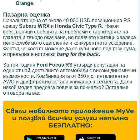
Orange
.
Пазарна оценка
Началната цена от около 40 000 USD позиционира RS
срещу
Subaru WRX
и
Honda Civic Type R
. Някои
собственици съобщиха за проблеми с гарнитурите на
главата и твърдо окачване, но повечето критици хвалеха
непоколебимото сцепление и конкурентното ускорение.
Фактът, че колата можеше да се купи нова под тази сума,
я превърна в истински
bang for the buck
.
За три години
Ford Focus RS
утвърди репутация на
един от най-достъпните автомобили с високи динамични
възможности. Комбинацията от 350 к.с., интелигентно
AWD и дрифт режим остана уникална в сегмента. Дали
някой модел предлага повече за по-малко? Оставяме
отговора на вас.
Свали мобилното приложение MyVe
и ползвай всички услуги напълно
БЕЗПЛАТНО: