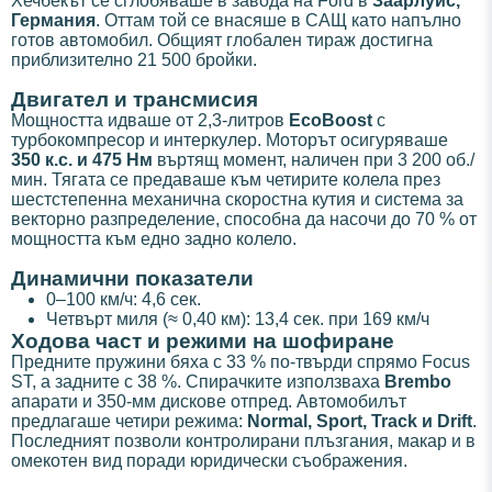
Хечбекът се сглобяваше в завода на Ford в
Заарлуис,
Германия
. Оттам той се внасяше в САЩ като напълно
готов автомобил. Общият глобален тираж достигна
приблизително 21 500 бройки.
Двигател и трансмисия
Мощността идваше от 2,3-литров
EcoBoost
с
турбокомпресор и интеркулер. Моторът осигуряваше
350 к.с. и 475 Нм
въртящ момент, наличен при 3 200 об./
мин. Тягата се предаваше към четирите колела през
шестстепенна механична скоростна кутия и система за
векторно разпределение, способна да насочи до 70 % от
мощността към едно задно колело.
Динамични показатели
0–100 км/ч: 4,6 сек.
Четвърт миля (≈ 0,40 км): 13,4 сек. при 169 км/ч
Ходова част и режими на шофиране
Предните пружини бяха с 33 % по-твърди спрямо Focus
ST, а задните с 38 %. Спирачките използваха
Brembo
апарати и 350-мм дискове отпред. Автомобилът
предлагаше четири режима:
Normal, Sport, Track и Drift
.
Последният позволи контролирани плъзгания, макар и в
омекотен вид поради юридически съображения.