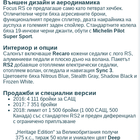
Външен дизайн и аеродинамика
Focus RS се предлагаше само като петврат хечбек.
Отличителни черти бяха агресивните брони,
функционалният преден сплитер, двата накрайника на
ауспуха и големият заден спойлер. Стандартните колела
бяха 19-инчови черни джанти, обути с
Michelin Pilot
Super Sport
.
Интериор и опции
Салонът включваше
Recaro
кожени седалки с лого RS,
алуминиеви педали и плоско дъно на волана. Пакетът
RS2
добавяше отопляеми електрически седалки,
отопляем волан, огледала и навигация
Sync 3
.
Цветовете бяха Nitrous Blue, Stealth Gray, Shadow Black и
Frozen White.
Продажби и специални версии
2016: 4 111 бройки за САЩ
2017: 7 351 бройки
2018: лимит от 1 500 бройки (1 000 САЩ, 500
Канада) със стандартен RS2 и преден диференциал
с ограничено приплъзване
„Heritage Edition“ за Великобритания получи
375 к.с., тираж 50 коли и уникален цвят
Deep