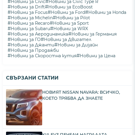
#
#
Новини за Civic
Новини за Civic Type R
#
#
Новини за Drift
Новини за EcoBoost
#
#
#
Новини за Focus
Новини за Ford
Новини за Honda
#
#
Новини за Michelin
Новини за Pilot
#
#
Новини за Recaro
Новини за Sport
#
#
Новини за Subaru
Новини за WRX
#
#
Новини за Аеродинамика
Новини за Германия
#
#
Новини за ГО
Новини за Двигател
#
#
Новини за Джанти
Новини за Дизайн
#
Новини за Продажби
#
#
Новини за Скоростна кутия
Новини за Цена
СВЪРЗАНИ СТАТИИ
НОВИЯТ NISSAN NAVARA: ВСИЧКО,
КОЕТО ТРЯБВА ДА ЗНАЕТЕ
KIA EV3 ПЕЧЕЛИ НАГРАДАТА