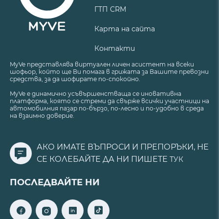
ГТП CRM
Карта на сайта
Контакти
MyVe представлява виртуален личен асистент на всеки
шофьор, който ще Ви помага в грижата за Вашите превозни
средства, за да шофирате по-спокойно.
MyVe е динамично усъвършенстваща се иновативна
платформа, която се стреми да свърже всички участници на
автомобилния пазар по-бързо, по-лесно и по-удобно в среда
на взаимно доверие.
АКО ИМАТЕ ВЪПРОСИ И ПРЕПОРЪКИ, НЕ
СЕ КОЛЕБАЙТЕ ДА НИ ПИШЕТЕ
ТУК
ПОСЛЕДВАЙТЕ НИ