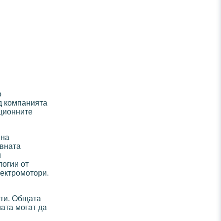
о
д компанията
иционните
 на
ивната
и
логии от
лектромотори.
сти. Общата
мата могат да