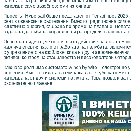
работата на различни бордови механизми в електроенерги
използва само възобновяеми източници.
Проектът Hypersail беше представен от Ferrari през 2025
свят в океанските състезания. Вместо традиционна силов
кинетична енергия, събрана по време на плаване. Новат
задачата да събира, управлява и разпределя наличната е
Основната идея е, че почти всяко действие на яхтата мож
извлича енергия както от работата на палубата, включите
с управлението на фойлове, кила и други аеродинамични
активен контрол на стабилността и високоволтови батери
Ключова роля има системата winch by wire – електронно 
решения. Вместо силата на екипажа да се губи като механ
използвана от други системи на яхтата. Това позволява 
състезателно плаване.