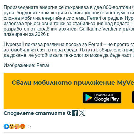
Произведената енергия се съхранява в две 800-волтови б
руля, бордовите компютри и навигационните инструменти. 
сложна мобилна енергийна система. Ferrari определя Hype
използва три основни точки за стабилизация над водата –
разработен от корабния архитект Guillaume Verdier и ръков
планирани за 2026 г.
Hypersail показва различна посока за Ferrari – не просто
автомобилния свят в нова среда. Яхтата събира електриф
да докаже, че устойчивата технология може да бъде част 
Изображение: Ferrari
Свали мобилното приложение MyVe 
Споделете статията в:
0