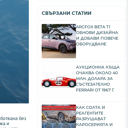
СВЪРЗАНИ СТАТИИ
ARCFOX BETA T1
ОБНОВИ ДИЗАЙНА
И ДОБАВИ ПОВЕЧЕ
ОБОРУДВАНЕ
АУКЦИОННА КЪЩА
ОЧАКВА ОКОЛО 40
МЛН. ДОЛАРА ЗА
СЪСТЕЗАТЕЛНО
FERRARI ОТ 1967 Г.
КАК СОЛТА И
РЕАГЕНТИТЕ
аботвана без
РАЗРУШАВАТ
жа и
КАРОСЕРИЯТА И