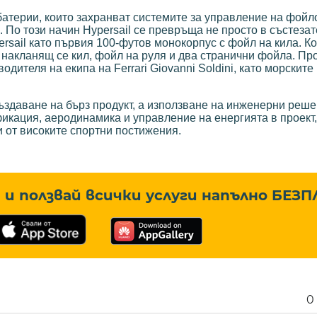
атерии, които захранват системите за управление на фойло
По този начин Hypersail се превръща не просто в състезате
rsail като първия 100-футов монокорпус с фойл на кила. К
 накланящ се кил, фойл на руля и два странични фойла. Пр
одителя на екипа на Ferrari Giovanni Soldini, като морските
 създаване на бърз продукт, а използване на инженерни реше
икация, аеродинамика и управление на енергията в проект,
и от високите спортни постижения.
и ползвай всички услуги напълно
БЕЗП
0