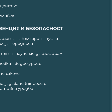
 център
омивка
ВЕНЦИЯ И БЕЗОПАСНОСТ
щата на България - пусни
ал за нередност
а пътя- научи ме да шофирам
овки - видео уроци
ни школи
о задавани въпроси и
ативна уредба