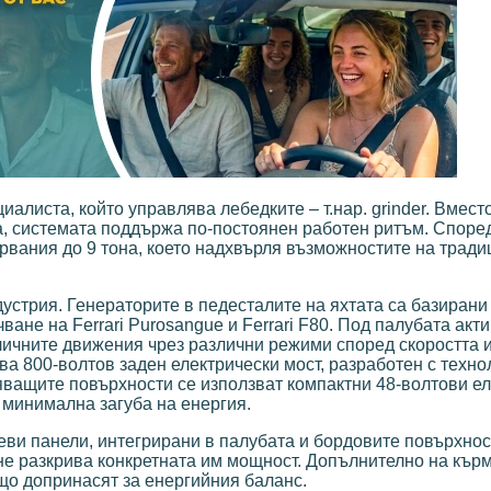
иалиста, който управлява лебедките – т.нар. grinder. Вмест
ка, системата поддържа по-постоянен работен ритъм. Споре
рвания до 9 тона, което надхвърля възможностите на трад
устрия. Генераторите в педесталите на яхтата са базирани
ане на Ferrari Purosangue и Ferrari F80. Под палубата акт
ичните движения чрез различни режими според скоростта 
а 800-волтов заден електрически мост, разработен с техно
яващите повърхности се използват компактни 48-волтови е
 минимална загуба на енергия.
еви панели, интегрирани в палубата и бордовите повърхно
 не разкрива конкретната им мощност. Допълнително на кър
що допринасят за енергийния баланс.