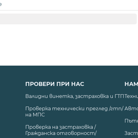
е
ПРОВЕРИ ПРИ НАС
НАМ
Валидни винетка, застраховка и ГТП
Техн
Проверка технически преглед /гтп/
Авто
на МПС
Път
Проверка на застраховка /
Гражданска отговорност/
Заст