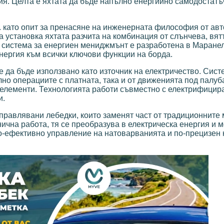
я. Целта е яхтата да бъде напълно енергийно самодостатъч
 г. като опит за пренасяне на инженерната философия от а
а установка яхтата разчита на комбинация от слънчева, вят
а система за енергиен мениджмънт е разработена в Маране
нергия към всички ключови функции на борда.
е да бъде използвано като източник на електричество. Сист
лно операциите с платната, така и от движенията под палуб
 елементи. Технологията работи съвместно с електрифицир
и.
управлявани лебедки, които заменят част от традиционните
ична работа, тя се преобразува в електрическа енергия и 
по-ефективно управление на натоварванията и по-прецизен 