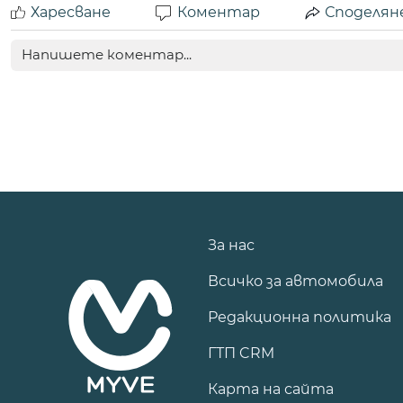
Харесване
Коментар
Споделян
За нас
Всичко за автомобила
Редакционна политика
ГТП CRM
Карта на сайта