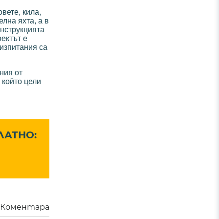
вете, кила,
лна яхта, а в
онструкцията
оектът е
 изпитания са
ния от
 който цели
ЛАТНО:
Коментара