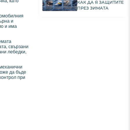
на, като
КАК ДА Я ЗАЩИТИТЕ
ПРЕЗ ЗИМАТА
втомобилния
ърна и
ло и има
емата
ата, свързани
ани лебедки,
 механични
може да бъде
контрол при