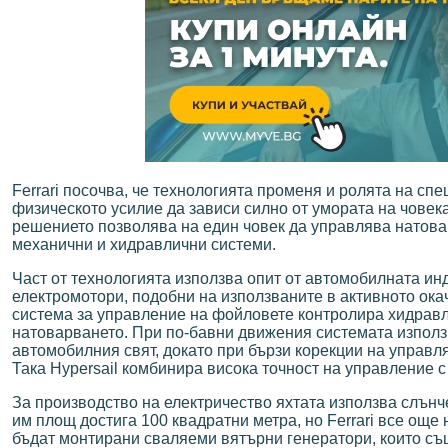
Ferrari посочва, че технологията променя и ролята на спец
физическото усилие да зависи силно от умората на чове
решението позволява на един човек да управлява натова
механични и хидравлични системи.
Част от технологията използва опит от автомобилната инд
електромотори, подобни на използваните в активното окачв
система за управление на фойловете контролира хидравл
натоварването. При по-бавни движения системата използв
автомобилния свят, докато при бързи корекции на управл
Така Hypersail комбинира висока точност на управление с
За производство на електричество яхтата използва слънч
им площ достига 100 квадратни метра, но Ferrari все още
бъдат монтирани сваляеми вятърни генератори, които съ