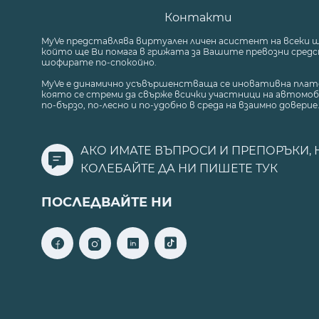
Контакти
MyVe представлява виртуален личен асистент на всеки 
който ще Ви помага в грижата за Вашите превозни средст
шофирате по-спокойно.
MyVe е динамично усъвършенстваща се иновативна плат
която се стреми да свърже всички участници на автомоб
по-бързо, по-лесно и по-удобно в среда на взаимно доверие
АКО ИМАТЕ ВЪПРОСИ И ПРЕПОРЪКИ, 
КОЛЕБАЙТЕ ДА НИ ПИШЕТЕ
ТУК
ПОСЛЕДВАЙТЕ НИ