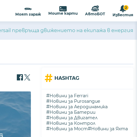
2
Моите карти
АвтоБОТ
Моят гараж
Известия
persail превръща движението на екипажа в енергия
#
HASHTAG
#
Новини за Ferrari
#
Новини за Purosangue
#
Новини за Аеродинамика
#
Новини за Батерии
#
Новини за Двигател
#
Новини за Контрол
#
#
Новини за Мост
Новини за Яхта