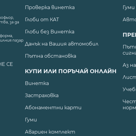
Проверка винетка
Гуми
шофьор,
Глоби от КАТ
Авт
ва, за да
Глоби без Винетка
ПРЕ
форма,
илния пазар
Данък на Вашия автомобил
.
Пъти
сигн
Пътна обстановка
НЕ СЕ
Аз н
КУПИ ИЛИ ПОРЪЧАЙ ОНЛАЙН
Лист
Винетка
Учеб
Застраховка
Чест
Абонаментни карти
норм
Гуми
Авариен комплект