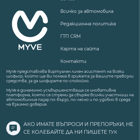
Всичко за автомобила
Редакционна политика
ГТП CRM
Карта на сайта
Контакти
MyVe представлява виртуален личен асистент на всеки
шофьор, който ще Ви помага в грижата за Вашите превозни
средства, за да шофирате по-спокойно.
MyVe е динамично усъвършенстваща се иновативна
платформа, която се стреми да свърже всички участници на
автомобилния пазар по-бързо, по-лесно и по-удобно в среда
на взаимно доверие.
АКО ИМАТЕ ВЪПРОСИ И ПРЕПОРЪКИ, НЕ
СЕ КОЛЕБАЙТЕ ДА НИ ПИШЕТЕ
ТУК