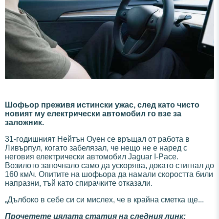
Шофьор преживя истински ужас, след като чисто
новият му електрически автомобил го взе за
заложник.
31-годишният Нейтън Оуен се връщал от работа в
Ливърпул, когато забелязал, че нещо не е наред с
неговия електрически автомобил Jaguar I-Pace.
Возилото започнало само да ускорява, докато стигнал до
160 км/ч. Опитите на шофьора да намали скоростта били
напразни, тъй като спирачките отказали.
„Дълбоко в себе си си мислех, че в крайна сметка ще...
Прочетете цялата статия на следния линк: