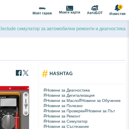
2
Моите карти
АвтоБОТ
Моят гараж
Известия
Electude симулатор за автомобилни ремонти и диагностика
#
HASHTAG
#
Новини за Диагностика
#
Новини за Дигитализация
#
#
Новини за Масло
Новини за Обучение
#
Новини за Полезно
#
#
Новини за Проверки
Новини за Път
#
Новини за Ремонт
#
Новини за Симулатор
#
Новини за Състезание