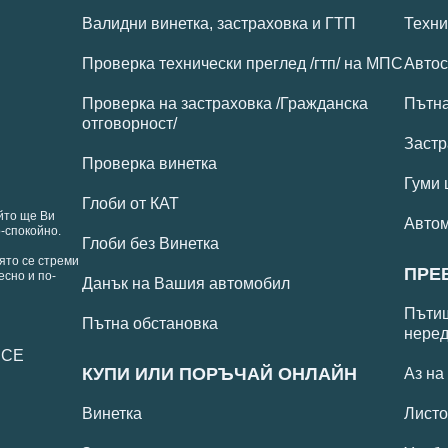
Валидни винетка, застраховка и ГТП
Техни
Проверка технически преглед /гтп/ на МПС
Автос
Проверка на застраховка /Гражданска
Пътн
отговорност/
Застр
Проверка винетка
Гуми 
Глоби от КАТ
йто ще Ви
Авто
-спокойно.
Глоби без Винетка
ято се стреми
ПРЕ
есно и по-
Данък на Вашия автомобил
Пътищ
Пътна обстановка
неред
 СЕ
КУПИ ИЛИ ПОРЪЧАЙ ОНЛАЙН
Аз на
Винетка
Листо