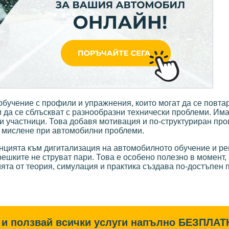
бучение с профили и упражнения, които могат да се повтар
 да се сблъскват с разнообразни технически проблеми. Има
ги участници. Това добавя мотивация и по-структуриран про
о мислене при автомобилни проблеми.
нцията към дигитализация на автомобилното обучение и ре
решките не струват пари. Това е особено полезно в момент, 
та от теория, симулация и практика създава по-достъпен 
и ползвай всички услуги напълно
БЕЗПЛАТ