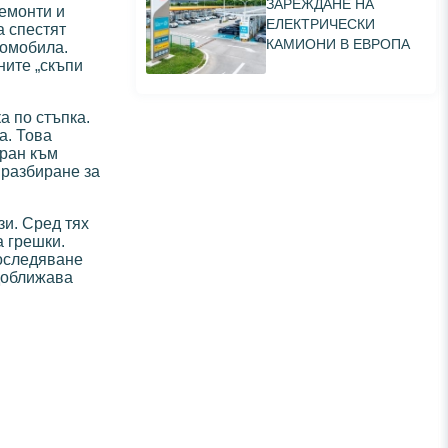
ЗАРЕЖДАНЕ НА
ремонти и
ЕЛЕКТРИЧЕСКИ
а спестят
КАМИОНИ В ЕВРОПА
томобила.
ните „скъпи
а по стъпка.
а. Това
иран към
 разбиране за
зи. Сред тях
а грешки.
роследяване
 доближава