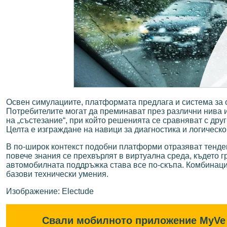
Освен симулациите, платформата предлага и система за о
Потребителите могат да преминават през различни нива и
на „състезание“, при който решенията се сравняват с дру
Целта е изграждане на навици за диагностика и логическ
В по-широк контекст подобни платформи отразяват тенде
повече знания се прехвърлят в виртуална среда, където г
автомобилната поддръжка става все по-скъпа. Комбинация
базови технически умения.
Изображение: Electude
Свали мобилното приложение MyVe 