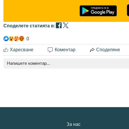
Споделете статията в:
0
Харесване
Коментар
Споделяне
За нас