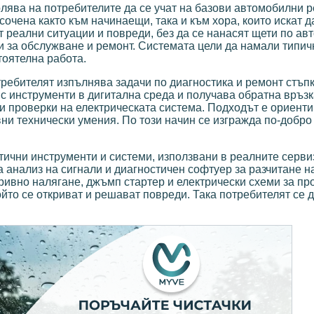
олява на потребителите да се учат на базови автомобилни 
очена както към начинаещи, така и към хора, които искат д
т реални ситуации и повреди, без да се нанасят щети по ав
и за обслужване и ремонт. Системата цели да намали типич
тоятелна работа.
ребителят изпълнява задачи по диагностика и ремонт стъпк
 с инструменти в дигитална среда и получава обратна връзк
и проверки на електрическата система. Подходът е ориент
вни технически умения. По този начин се изгражда по-добро
тични инструменти и системи, използвани в реалните серви
 анализ на сигнали и диагностичен софтуер за разчитане н
ривно налягане, джъмп стартер и електрически схеми за п
ойто се откриват и решават повреди. Така потребителят се