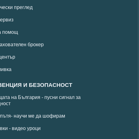
чески преглед
ервиз
а помощ
ахователен брокер
център
мивка
ВЕНЦИЯ И БЕЗОПАСНОСТ
ата на България - пусни сигнал за
ност
 пътя- научи ме да шофирам
вки - видео уроци