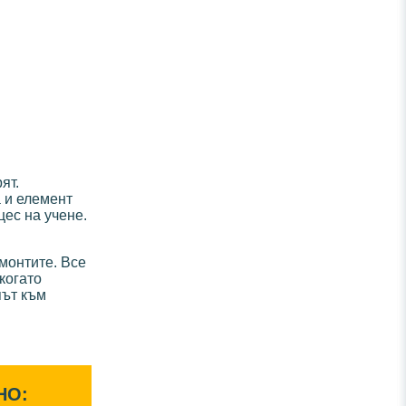
ят.
 и елемент
цес на учене.
монтите. Все
когато
път към
НО: