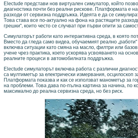
Electude представи нов виртуален симулатор, който позв
диагностика почти без реални рискове. Платформата е нас
разходи от сервизна поддръжка. Идеята е да се симулира
Това става все по-актуално на фона на растящите разход
грешки“, които често се случват при първи опити за самос
Симулаторът работи като интерактивна среда, в която пот
Вместо да гледа само видеа, обучаемият реално „работи“
включва ситуации като смяна на масло, филтри или базов
учене чрез практика, което ускорява усвояването на осно
реалните процеси в автомобилната поддръжка.
Electude симулаторът включва работа с различни диагнос
са мултиметър за електрически измервания, осцилоскоп за
Платформата показва и как се използват манометър за го
на проблеми. Това дава по-пълна картина за начина, по к
максимално до реална сервизна среда, но без риск.