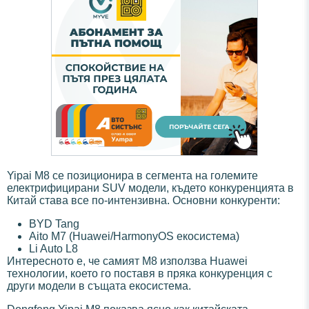
Yipai M8 се позиционира в сегмента на големите
електрифицирани SUV модели, където конкуренцията в
Китай става все по-интензивна. Основни конкуренти:
BYD Tang
Aito M7 (Huawei/HarmonyOS екосистема)
Li Auto L8
Интересното е, че самият M8 използва Huawei
технологии, което го поставя в пряка конкуренция с
други модели в същата екосистема.