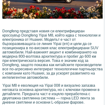
Dongfeng представя новия си електрифициран
кросоувър Dongfeng Yipai M8, който идва с технологии и
електроника от Huawei. Моделът е част от
бързоразвиващата се линия Yipai (eπ) и цели да се
позиционира в по-високия клас електрифицирани SUV
автомобили. Най-важният акцент е комбинирането на
модерна 800-волтова архитектура и пробег до 600 км
при електрическата версия. Това е значим ход за
Dongfeng, защото показва как китайските производители
все по-агресивно интегрират технологични партньорства
с компании като Huawei, за да ускорят развитието на
интелигентни автомобили.
Yipai M8 е еволюция на Yipai 008 и визуално запазва
неговата основна архитектура, но с ключови промени в
детайлите. Предната част е изцяло преработена с
двуетажна светлинна система — горна LED лента за
дневни светлини и основни L-образни фарове.