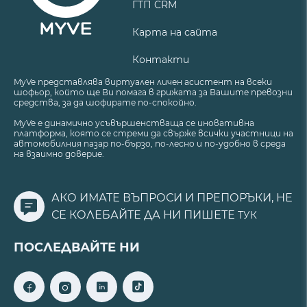
ГТП CRM
Карта на сайта
Контакти
MyVe представлява виртуален личен асистент на всеки
шофьор, който ще Ви помага в грижата за Вашите превозни
средства, за да шофирате по-спокойно.
MyVe е динамично усъвършенстваща се иновативна
платформа, която се стреми да свърже всички участници на
автомобилния пазар по-бързо, по-лесно и по-удобно в среда
на взаимно доверие.
АКО ИМАТЕ ВЪПРОСИ И ПРЕПОРЪКИ, НЕ
СЕ КОЛЕБАЙТЕ ДА НИ ПИШЕТЕ
ТУК
ПОСЛЕДВАЙТЕ НИ