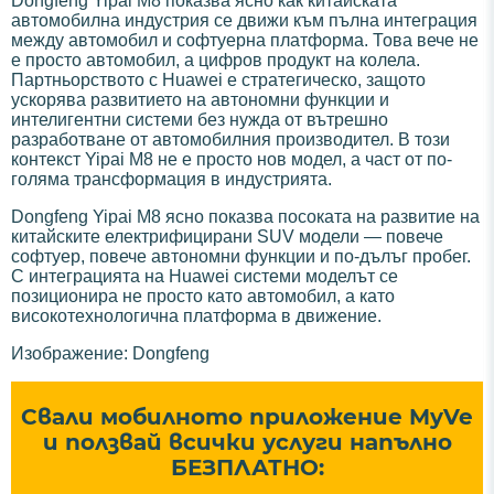
Dongfeng Yipai M8 показва ясно как китайската
автомобилна индустрия се движи към пълна интеграция
между автомобил и софтуерна платформа. Това вече не
е просто автомобил, а цифров продукт на колела.
Партньорството с Huawei е стратегическо, защото
ускорява развитието на автономни функции и
интелигентни системи без нужда от вътрешно
разработване от автомобилния производител. В този
контекст Yipai M8 не е просто нов модел, а част от по-
голяма трансформация в индустрията.
Dongfeng Yipai M8 ясно показва посоката на развитие на
китайските електрифицирани SUV модели — повече
софтуер, повече автономни функции и по-дълъг пробег.
С интеграцията на Huawei системи моделът се
позиционира не просто като автомобил, а като
високотехнологична платформа в движение.
Изображение: Dongfeng
Свали мобилното приложение MyVe
и ползвай всички услуги напълно
БЕЗПЛАТНО: