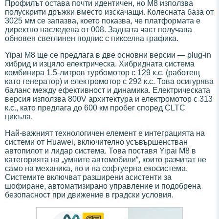
Профилът остава почти идентичен, но M8 използва
полускрити дръжки вместо изскачащи. Колесната база от
3025 мм се запазва, което показва, че платформата е
директно наследена от 008. Задната част получава
обновен светлинен подпис с пикселна графика.
Yipai M8 ще се предлага в две основни версии — plug-in
хибрид и изцяло електрическа. Хибридната система
комбинира 1.5-литров турбомотор с 129 к.с. (работещ
като генератор) и електромотор с 292 к.с. Това осигурява
баланс между ефективност и динамика. Електрическата
версия използва 800V архитектура и електромотор с 313
к.с., като предлага до 600 км пробег според CLTC
цикъла.
Най-важният технологичен елемент е интеграцията на
системи от Huawei, включително усъвършенстван
автопилот и лидар система. Това поставя Yipai M8 в
категорията на „умните автомобили“, които разчитат не
само на механика, но и на софтуерна екосистема.
Системите включват разширени асистенти за
шофиране, автоматизирано управление и подобрена
безопасност при движение в градски условия.