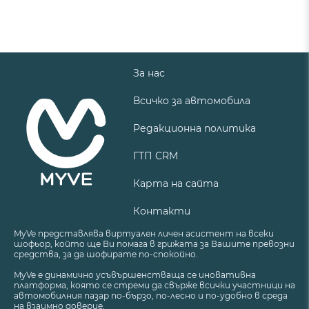
За нас
Всичко за автомобила
Редакционна политика
ГТП CRM
Карта на сайта
Контакти
MyVe представлява виртуален личен асистент на всеки
шофьор, който ще Ви помага в грижата за Вашите превозни
средства, за да шофирате по-спокойно.
MyVe е динамично усъвършенстваща се иновативна
платформа, която се стреми да свърже всички участници на
автомобилния пазар по-бързо, по-лесно и по-удобно в среда
на взаимно доверие.