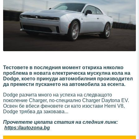
Тестовете в последния момент откриха няколко
проблема в новата електрическа мускулна кола на
Dodge, което принуди автомобилния производител
да премести пускането на автомобила за есента.
Dodge разчита много на успеха на следващото
поколение Charger, по-специално Charger Daytona EV.
Освен бе вбеси феновете си като изостави Hemi V8,
Dodge трябва да заковава...
Прочетете цялата статия на следния линк:
https://autozona.bg