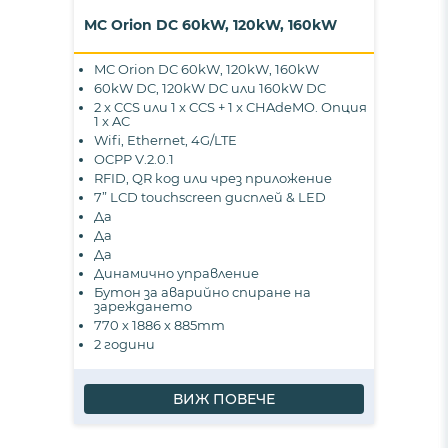
MC Orion DC 60kW, 120kW, 160kW
MC Orion DC 60kW, 120kW, 160kW
60kW DC, 120kW DC или 160kW DC
2 x CCS или 1 x CCS + 1 x CHAdeMO. Опция
1 x AC
Wifi, Ethernet, 4G/LTE
OCPP V.2.0.1
RFID, QR код или чрез приложение
7” LCD touchscreen дисплей & LED
Да
Да
Да
Динамично управление
Бутон за аварийно спиране на
зареждането
770 х 1886 х 885mm
2 години
ВИЖ ПОВЕЧЕ