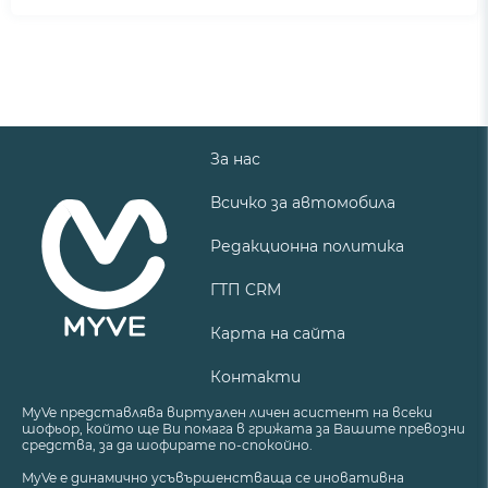
За нас
Всичко за автомобила
Редакционна политика
ГТП CRM
Карта на сайта
Контакти
MyVe представлява виртуален личен асистент на всеки
шофьор, който ще Ви помага в грижата за Вашите превозни
средства, за да шофирате по-спокойно.
MyVe е динамично усъвършенстваща се иновативна