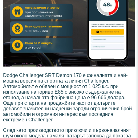
Dodge Challenger SRT Demon 170 е финалната и най-
мощна версия на спортната линия Challenger.
Автомобилът е обявен с мощност от 1 025 к.с. при
използване на гориво E85 с високо съдържание на
етанол, а началната фабрична цена е 96 666 долара.
Още при старта на продажбите част от дилърите
добавят значителни надценки заради ограничения брой
автомобили и огромния интерес към последния
екстремен Challenger.
След като производството приключи и първоначалният
шум около модела намаля, пазарът започва да показва