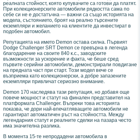
реалната стойност, която купувачите са готови да платят.
При колекционерските автомобили рядкостта сама по
себе си не е достатъчна — важни са също историята на
модела, състоянието, броят на реално търсените
екземпляри и желанието на клиентите да инвестират в
подобен автомобил.
Репутацията на името Demon остава силна. Първият
Dodge Challenger SRT Demon се превърна в легенда
благодарение на своите 840 к.с., заводските
възможности за ускорение и факта, че беше сред
първите серийни автомобили, демонстрирали повдигане
на предната част при старт. Този модел вече се
възприема като колекционерски, а добре запазените
екземпляри привличат сериозно внимание.
Demon 170 наследява тази репутация, но добавя още
повече мощност и статут на финален представител на
платформата Challenger. Въпреки това историята
показва, че дори най-впечатляващите автомобили не
гарантират автоматичен ръст на стойността. Между
легендарния статут и реалните сделки на пазара често
има значителна разлика.
В момента 15-те непродадени автомобила в