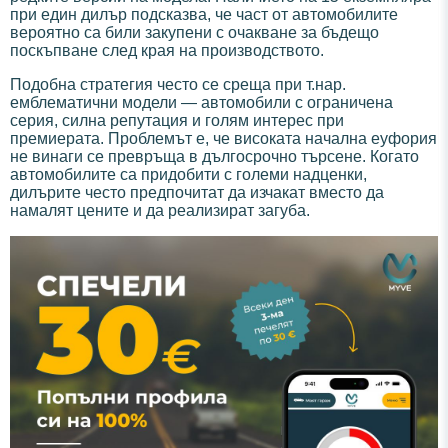
при един дилър подсказва, че част от автомобилите
вероятно са били закупени с очакване за бъдещо
поскъпване след края на производството.
Подобна стратегия често се среща при т.нар.
емблематични модели — автомобили с ограничена
серия, силна репутация и голям интерес при
премиерата. Проблемът е, че високата начална еуфория
не винаги се превръща в дългосрочно търсене. Когато
автомобилите са придобити с големи надценки,
дилърите често предпочитат да изчакат вместо да
намалят цените и да реализират загуба.