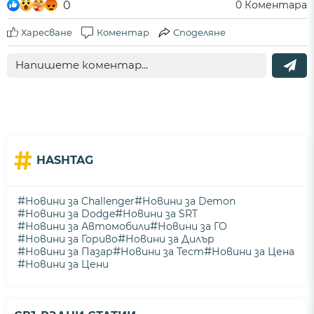
0
0
Коментара
Харесване
Коментар
Споделяне
#
HASHTAG
#
#
Новини за Challenger
Новини за Demon
#
#
Новини за Dodge
Новини за SRT
#
#
Новини за Автомобили
Новини за ГО
#
#
Новини за Гориво
Новини за Дилър
#
#
#
Новини за Пазар
Новини за Тест
Новини за Цена
#
Новини за Цени