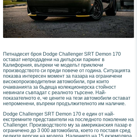
Петнадесет броя Dodge Challenger SRT Demon 170
остават непродадени на дилърски паркинг в
Калифорния, въпреки че моделът приключи
производството си преди повече от година. Ситуацията
показва интересен момент за пазара на ограничени
високопроизводителни автомобили, при които
очакванията за бъдеща колекционерска стойност
невинаги съвпадат с реалното търсене. Най-
показателното е, че цените на тези автомобили остават
непроменени, въпреки продължителното им наличие.
Dodge Challenger SRT Demon 170 е един от най-
екстремните представители на последното поколение на
Challenger. Производството му за американския пазар е
ограничено до 3 000 автомобила, което го поставя сред
редките версии на модела. Наличието на 15 екземпляра