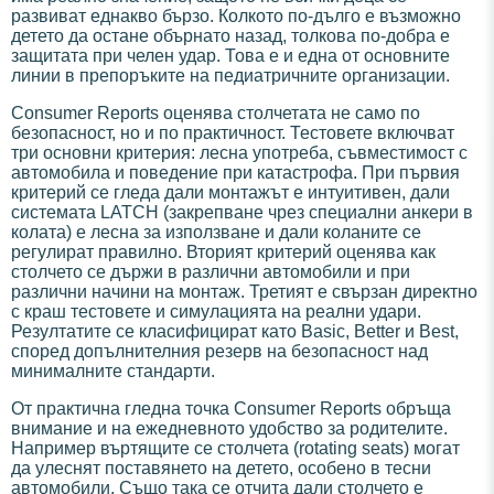
развиват еднакво бързо. Колкото по-дълго е възможно
детето да остане обърнато назад, толкова по-добра е
защитата при челен удар. Това е и една от основните
линии в препоръките на педиатричните организации.
Consumer Reports оценява столчетата не само по
безопасност, но и по практичност. Тестовете включват
три основни критерия: лесна употреба, съвместимост с
автомобила и поведение при катастрофа. При първия
критерий се гледа дали монтажът е интуитивен, дали
системата LATCH (закрепване чрез специални анкери в
колата) е лесна за използване и дали коланите се
регулират правилно. Вторият критерий оценява как
столчето се държи в различни автомобили и при
различни начини на монтаж. Третият е свързан директно
с краш тестовете и симулацията на реални удари.
Резултатите се класифицират като Basic, Better и Best,
според допълнителния резерв на безопасност над
минималните стандарти.
От практична гледна точка Consumer Reports обръща
внимание и на ежедневното удобство за родителите.
Например въртящите се столчета (rotating seats) могат
да улеснят поставянето на детето, особено в тесни
автомобили. Също така се отчита дали столчето е