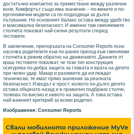
достатъчно компактно за преместване между различни
коли. Комфортът също има значение – по-меките и по-
ергономични модели са по-подходящи за дълги
пътувания. Но основният баланс остава между удобство
и максимална безопасност. И именно там сменяемите
столчета показват най-силни резултати според
тестовете.
В заключение, препоръката на Consumer Reports ясно
насочва родителите към по-ранен преход към сменяеми
столчета в режим обратно на движението. Данните от
краш тестовете показват, че този тип конструкция
осигурява по-добра защита за главата и врата на детето
при челен удар. Макар и разликите да изглеждат
технически, те имат пряко значение за реалната
безопасност. Изводът е прост: колкото по-дълго детето
остава обърнато назад и в правилно подбрано столче,
толкова по-високо е нивото на защита. А това остава
най-важният критерий за всеки родител.
Изображение: Consumer Reports
Свали мобилното приложение MyVe