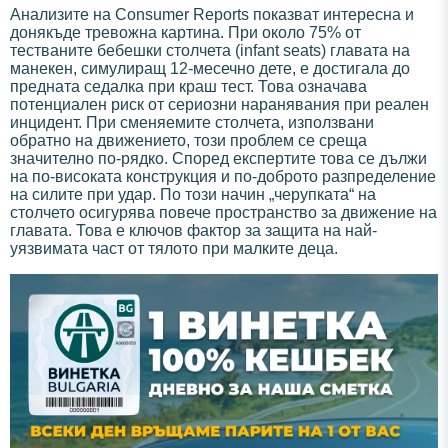
Анализите на Consumer Reports показват интересна и
донякъде тревожна картина. При около 75% от
тестваните бебешки столчета (infant seats) главата на
манекен, симулиращ 12-месечно дете, е достигала до
предната седалка при краш тест. Това означава
потенциален риск от сериозни наранявания при реален
инцидент. При сменяемите столчета, използвани
обратно на движението, този проблем се среща
значително по-рядко. Според експертите това се дължи
на по-високата конструкция и по-доброто разпределение
на силите при удар. По този начин „черупката“ на
столчето осигурява повече пространство за движение на
главата. Това е ключов фактор за защита на най-
уязвимата част от тялото при малките деца.