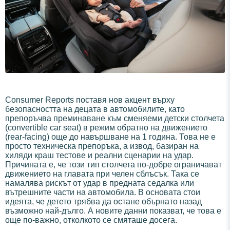
Consumer Reports поставя нов акцент върху
безопасността на децата в автомобилите, като
препоръчва преминаване към сменяеми детски столчета
(convertible car seat) в режим обратно на движението
(rear-facing) още до навършване на 1 година. Това не е
просто техническа препоръка, а извод, базиран на
хиляди краш тестове и реални сценарии на удар.
Причината е, че този тип столчета по-добре ограничават
движението на главата при челен сблъсък. Така се
намалява рискът от удар в предната седалка или
вътрешните части на автомобила. В основата стои
идеята, че детето трябва да остане обърнато назад
възможно най-дълго. А новите данни показват, че това е
още по-важно, отколкото се смяташе досега.