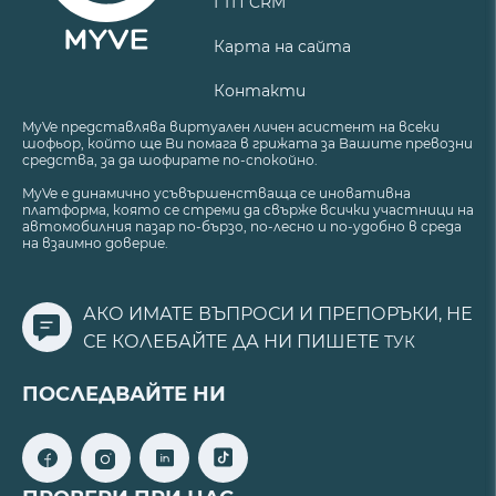
ГТП CRM
Карта на сайта
Контакти
MyVe представлява виртуален личен асистент на всеки
шофьор, който ще Ви помага в грижата за Вашите превозни
средства, за да шофирате по-спокойно.
MyVe е динамично усъвършенстваща се иновативна
платформа, която се стреми да свърже всички участници на
автомобилния пазар по-бързо, по-лесно и по-удобно в среда
на взаимно доверие.
АКО ИМАТЕ ВЪПРОСИ И ПРЕПОРЪКИ, НЕ
СЕ КОЛЕБАЙТЕ ДА НИ ПИШЕТЕ
ТУК
ПОСЛЕДВАЙТЕ НИ