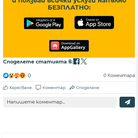
и ползвай всички услуги напълно
БЕЗПЛАТНО:
Споделете статията в:
0
0
Коментара
Харесване
Коментар
Споделяне