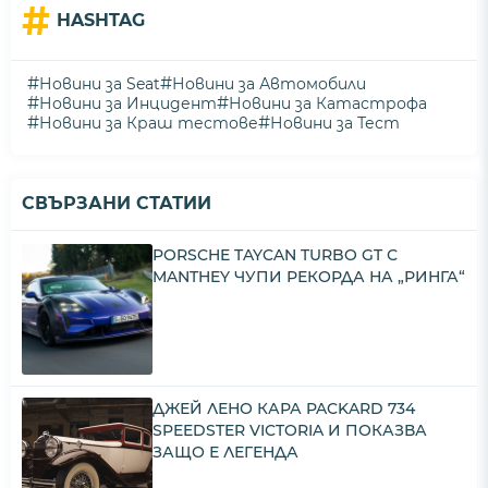
#
HASHTAG
#
#
Новини за Seat
Новини за Автомобили
#
#
Новини за Инцидент
Новини за Катастрофа
#
#
Новини за Краш тестове
Новини за Тест
СВЪРЗАНИ СТАТИИ
PORSCHE TAYCAN TURBO GT С
MANTHEY ЧУПИ РЕКОРДА НА „РИНГА“
ДЖЕЙ ЛЕНО КАРА PACKARD 734
SPEEDSTER VICTORIA И ПОКАЗВА
ЗАЩО Е ЛЕГЕНДА