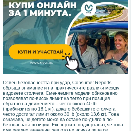
Освен безопасността при удар, Consumer Reports
обръща внимание и на практическите разлики между
видовете столчета. Сменяемите модели обикновено
позволяват по-висок лимит на тегло при позиция
обратно на движението – често около 40 lb
(приблизително 18,1 кг), докато бебешките столчета
често достигат лимит около 30 lb (около 13,6 кг). Това
означава, че детето може да остане по-дълго в по-
безопасната позиция. Експертите подчертават, че това
има реално значение, защото не всички деца се