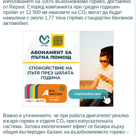
използването на 100% възобновяемо гориво, доставяно
от Repsol. Според компанията при среден годишен
пробег от 12 500 км емисиите на CO₂ могат да бъдат
намалени с около 1,77 тона спрямо стандартен бензинов
автомобил.
Важно е уточнението, че при работа двигателят реално
изгаря гориво и отделя CO₂ през изпускателната
система. Затова екологичният ефект се базира върху
общия въглероден баланс на възобновяемото гориво –