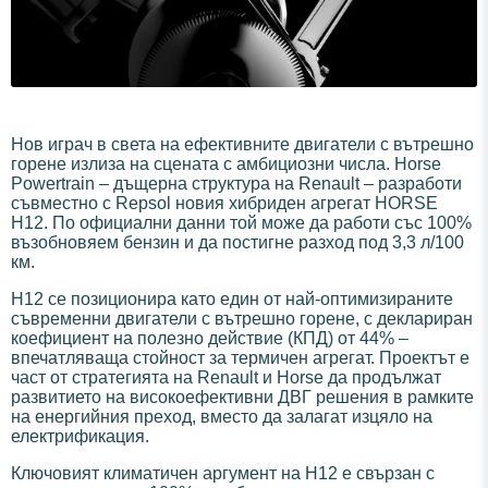
Нов играч в света на ефективните двигатели с вътрешно
горене излиза на сцената с амбициозни числа. Horse
Powertrain – дъщерна структура на Renault – разработи
съвместно с Repsol новия хибриден агрегат HORSE
H12. По официални данни той може да работи със 100%
възобновяем бензин и да постигне разход под 3,3 л/100
км.
H12 се позиционира като един от най-оптимизираните
съвременни двигатели с вътрешно горене, с деклариран
коефициент на полезно действие (КПД) от 44% –
впечатляваща стойност за термичен агрегат. Проектът е
част от стратегията на Renault и Horse да продължат
развитието на високоефективни ДВГ решения в рамките
на енергийния преход, вместо да залагат изцяло на
електрификация.
Ключовият климатичен аргумент на H12 е свързан с