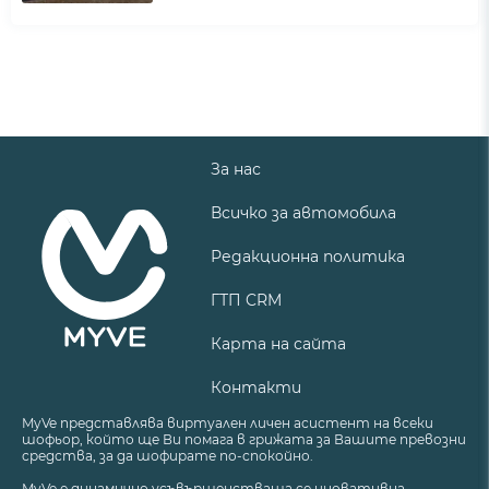
За нас
Всичко за автомобила
Редакционна политика
ГТП CRM
Карта на сайта
Контакти
MyVe представлява виртуален личен асистент на всеки
шофьор, който ще Ви помага в грижата за Вашите превозни
средства, за да шофирате по-спокойно.
MyVe е динамично усъвършенстваща се иновативна