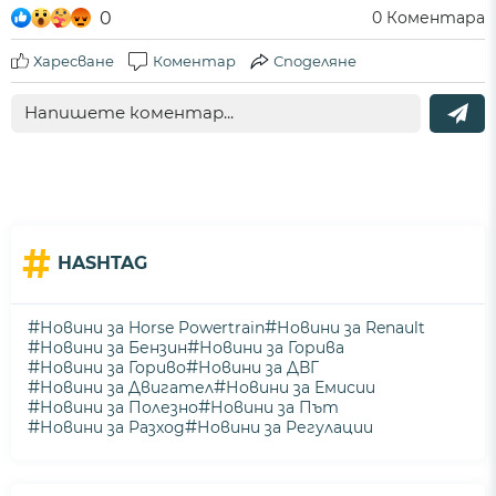
0
0
Коментара
Харесване
Коментар
Споделяне
#
HASHTAG
#
#
Новини за Horse Powertrain
Новини за Renault
#
#
Новини за Бензин
Новини за Горива
#
#
Новини за Гориво
Новини за ДВГ
#
#
Новини за Двигател
Новини за Емисии
#
#
Новини за Полезно
Новини за Път
#
#
Новини за Разход
Новини за Регулации