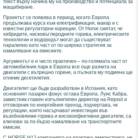
тоест върху начина му на производство и потенциала за
мащабиране.
Проектът се появява в период, когато Европа
продължава курса към електрификация, макар и с
известни регулаторни корекции. От Horse смятат, че
хибридите, нисковъглеродните горива, електрическите
технологии и водородът могат да съществуват
паралелно като част от по-широка стратегия за
намаляване на емисиите.
Аргументът е и чисто практичен – по-голямата част от
автомобилния парк в Европа все още разчита на
двигатели с вътрешно горене, а пълната му подмяна ще
отнеме десетилетия.
Двигателят ще бъде разработван в Испания, като
основният пазарен фокус остава Европа. Луис Кабра,
заместник-главен изпълнителен директор на Repsol и
отговорник по енергийния преход, подчертава, че
регулации, които насърчават инвестиции във
възобновяеми горива и високоефективни двигатели, са
ключови за по-бързо намаляване на транспортните
емисии.
С HORSE H12 компанията на практика демонстрира, че