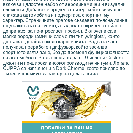
включва цялостен набор от аеродинамични и визуални
елементи. Добавя се преден сплитер, който визуално
снижава автомобила и подчертава спортния му
характер. Страничните прагове създават по-ясна линия
по дължината на купето, а задният покривен спойлер
допринася за по-агресивен профил. Включени са и
малки аеродинамични елементи тип „winglets“, които
допълват детайла около каросерията. Задната част
получава преработен дифузьор, който засилва
спортното излъчване, без да променя функционалността
на автомобила. Завършекът идва с 19-инчови Custom
джанти и по-широки високопроизводителни гуми. Логата
CUPRA са изпълнени в Dark Chrome, което придава по-
тъмен и премиум характер на цялата визия.