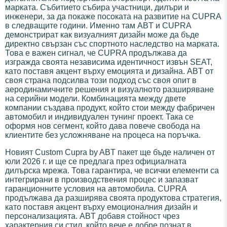
марката. Събитието събира участници, дилъри и
инженери, за да покаже посоката на развитие на CUPRA
в следващите години. Именно там ABT и CUPRA
демонстрират как визуалният дизайн може да бъде
директно свързан със спортното наследство на марката.
Това е важен сигнал, че CUPRA продължава да
изгражда своята независима идентичност извън SEAT,
като поставя акцент върху емоцията и дизайна. ABT от
своя страна подсилва този подход със своя опит в
аеродинамичните решения и визуалното разширяване
на серийни модели. Комбинацията между двете
компании създава продукт, който стои между фабричен
автомобил и индивидуален тунинг проект. Така се
оформя нов сегмент, който дава повече свобода на
клиентите без усложняване на процеса на поръчка.
Новият Custom Cupra by ABT пакет ще бъде наличен от
юли 2026 г. и ще се предлага през официалната
дилърска мрежа. Това гарантира, че всички елементи са
интегрирани в производствения процес и запазват
гаранционните условия на автомобила. CUPRA
продължава да разширява своята продуктова стратегия,
като поставя акцент върху емоционалния дизайн и
персонализацията. ABT добавя стойност чрез
характерния си стил, който вече е добре познат в