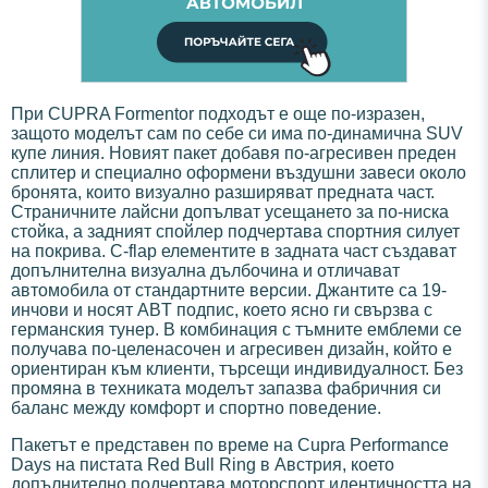
При CUPRA Formentor подходът е още по-изразен,
защото моделът сам по себе си има по-динамична SUV
купе линия. Новият пакет добавя по-агресивен преден
сплитер и специално оформени въздушни завеси около
бронята, които визуално разширяват предната част.
Страничните лайсни допълват усещането за по-ниска
стойка, а задният спойлер подчертава спортния силует
на покрива. C-flap елементите в задната част създават
допълнителна визуална дълбочина и отличават
автомобила от стандартните версии. Джантите са 19-
инчови и носят ABT подпис, което ясно ги свързва с
германския тунер. В комбинация с тъмните емблеми се
получава по-целенасочен и агресивен дизайн, който е
ориентиран към клиенти, търсещи индивидуалност. Без
промяна в техниката моделът запазва фабричния си
баланс между комфорт и спортно поведение.
Пакетът е представен по време на Cupra Performance
Days на пистата Red Bull Ring в Австрия, което
допълнително подчертава моторспорт идентичността на