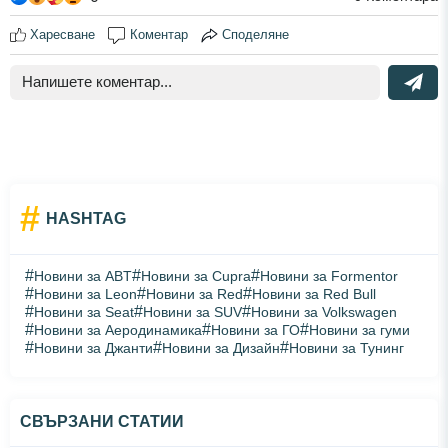
Харесване
Коментар
Споделяне
#
HASHTAG
#
#
#
Новини за ABT
Новини за Cupra
Новини за Formentor
#
#
#
Новини за Leon
Новини за Red
Новини за Red Bull
#
#
#
Новини за Seat
Новини за SUV
Новини за Volkswagen
#
#
#
Новини за Аеродинамика
Новини за ГО
Новини за гуми
#
#
#
Новини за Джанти
Новини за Дизайн
Новини за Тунинг
СВЪРЗАНИ СТАТИИ