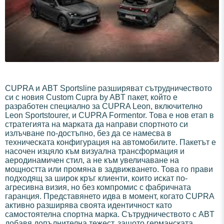
CUPRA и ABT Sportsline разширяват сътрудничеството
си с новия Custom Cupra by ABT пакет, който е
разработен специално за CUPRA Leon, включително
Leon Sportstourer, и CUPRA Formentor. Това е нов етап в
стратегията на марката да направи спортното си
излъчване по-достъпно, без да се намесва в
техническата конфигурация на автомобилите. Пакетът е
насочен изцяло към визуална трансформация и
аеродинамичен стил, а не към увеличаване на
мощността или промяна в задвижването. Това го прави
подходящ за широк кръг клиенти, които искат по-
агресивна визия, но без компромис с фабричната
гаранция. Представянето идва в момент, когато CUPRA
активно разширява своята идентичност като
самостоятелна спортна марка. Сътрудничеството с ABT
добавя допълнителна тежест, защото германската