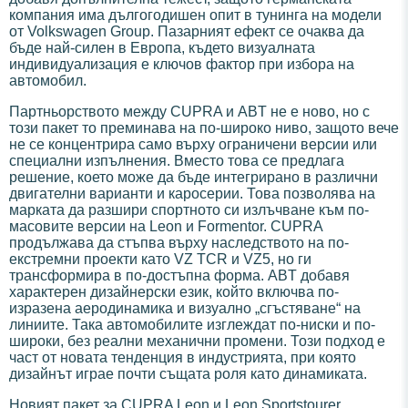
компания има дългогодишен опит в тунинга на модели
от Volkswagen Group. Пазарният ефект се очаква да
бъде най-силен в Европа, където визуалната
индивидуализация е ключов фактор при избора на
автомобил.
Партньорството между CUPRA и ABT не е ново, но с
този пакет то преминава на по-широко ниво, защото вече
не се концентрира само върху ограничени версии или
специални изпълнения. Вместо това се предлага
решение, което може да бъде интегрирано в различни
двигателни варианти и каросерии. Това позволява на
марката да разшири спортното си излъчване към по-
масовите версии на Leon и Formentor. CUPRA
продължава да стъпва върху наследството на по-
екстремни проекти като VZ TCR и VZ5, но ги
трансформира в по-достъпна форма. ABT добавя
характерен дизайнерски език, който включва по-
изразена аеродинамика и визуално „сгъстяване“ на
линиите. Така автомобилите изглеждат по-ниски и по-
широки, без реални механични промени. Този подход е
част от новата тенденция в индустрията, при която
дизайнът играе почти същата роля като динамиката.
Новият пакет за CUPRA Leon и Leon Sportstourer