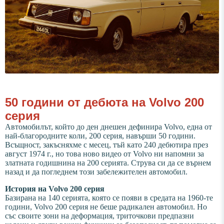
50 години от дебюта на Volvo 200
серия
Автомобилът, който до ден днешен дефинира Volvo, една от
най-благородните коли, 200 серия, навърши 50 години.
Всъщност, закъсняхме с месец, тъй като 240 дебютира през
август 1974 г., но това ново видео от Volvo ни напомни за
златната годишнина на 200 серията. Струва си да се върнем
назад и да погледнем този забележителен автомобил.
История на Volvo 200 серия
Базирана на 140 серията, която се появи в средата на 1960-те
години, Volvo 200 серия не беше радикален автомобил. Но
със своите зони на деформация, триточкови предпазни