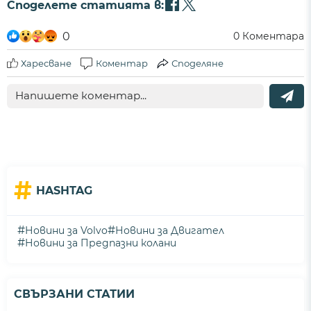
Споделете статията в:
0
0
Коментара
Харесване
Коментар
Споделяне
#
HASHTAG
#
#
Новини за Volvo
Новини за Двигател
#
Новини за Предпазни колани
СВЪРЗАНИ СТАТИИ