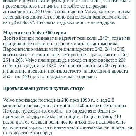
колани и други важни функции за безопасност, тя помогна за
преосмислянето на начина, по който се изграждат
автомобилите. 240 беше също първият Volvo, който използва
легендарния двигател с горно разположен разпределителен
вал „Redblock“. Неговата издръжливост е легендарна.
Моделите на Volvo 200 серия
Докато всички познават и наричат тези коли „240“, това име
официално се появи по-късно в живота на автомобила.
Първоначално имаше четирицилиндровите 242, 244 и 245,
които имаха съответно две, четири и пет врати, както и 262,
264 и 265. Volvo планираше да изведе от производство 200
серията в средата на 1980-те с пристигането на 700 серията –
и наистина прекрати производството на шестцилиндровата
260 – но 240 просто продължи да се продава.
Продължаващ успех и култов статус
Volvo произведе последния 240 през 1993 г., с над 2.8
милиона произведени автомобила. 240 изсече своята ниша.
Не беше луксозен автомобил, но определено беше по-
премиален от другите масови опции. По целия свят, 240
разви култов следван религиозно, а тяхното изключително
качество на изработка и надеждност означаваха, че остават на
пътя десетилетия наред.