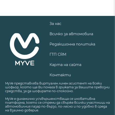
За нас
Всичко за автомобила
Редакционна политика
ГТП CRM
Карта на сайта
Контакти
MyVe представлява виртуален личен асистент на всеки
шофьор, който ще Ви помага в грижата за Вашите превозни
средства, за да шофирате по-спокойно.
MyVe е динамично усъвършенстваща се иновативна
платформа, която се стреми да свърже всички участници на
автомобилния пазар по-бързо, по-лесно и по-удобно в среда
на взаимно доверие.