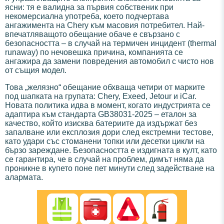
ясни: тя е валидна за първия собственик при
некомерсиална употреба, което подчертава
ангажимента на Chery към масовия потребител. Най-
впечатляващото обещание обаче е свързано с
безопасността – в случай на термичен инцидент (thermal
runaway) по нечовешка причина, компанията се
ангажира да замени повредения автомобил с чисто нов
от същия модел.
Това „желязно“ обещание обхваща четири от марките
под шапката на групата: Chery, Exeed, Jetour и iCar.
Новата политика идва в момент, когато индустрията се
адаптира към стандарта GB38031-2025 – еталон за
качество, който изисква батериите да издържат без
запалване или експлозия дори след екстремни тестове,
като удари със стоманени топки или десетки цикли на
бързо зареждане. Безопасността е издигната в култ, като
се гарантира, че в случай на проблем, димът няма да
проникне в купето поне пет минути след задействане на
алармата.