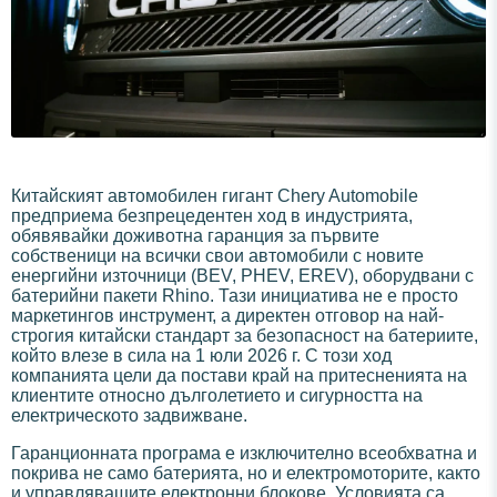
Китайският автомобилен гигант Chery Automobile
предприема безпрецедентен ход в индустрията,
обявявайки доживотна гаранция за първите
собственици на всички свои автомобили с новите
енергийни източници (BEV, PHEV, EREV), оборудвани с
батерийни пакети Rhino. Тази инициатива не е просто
маркетингов инструмент, а директен отговор на най-
строгия китайски стандарт за безопасност на батериите,
който влезе в сила на 1 юли 2026 г. С този ход
компанията цели да постави край на притесненията на
клиентите относно дълголетието и сигурността на
електрическото задвижване.
Гаранционната програма е изключително всеобхватна и
покрива не само батерията, но и електромоторите, както
и управляващите електронни блокове. Условията са