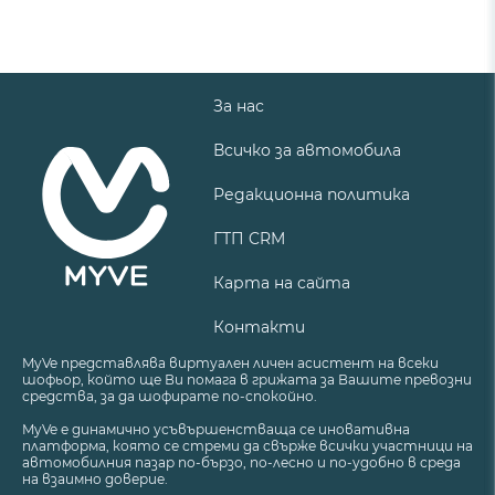
За нас
Всичко за автомобила
Редакционна политика
ГТП CRM
Карта на сайта
Контакти
MyVe представлява виртуален личен асистент на всеки
шофьор, който ще Ви помага в грижата за Вашите превозни
средства, за да шофирате по-спокойно.
MyVe е динамично усъвършенстваща се иновативна
платформа, която се стреми да свърже всички участници на
автомобилния пазар по-бързо, по-лесно и по-удобно в среда
на взаимно доверие.