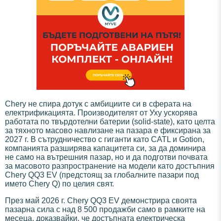
Chery не спира дотук с амбициите си в сферата на
електрификацията. Производителят от Уху ускорява
работата по твърдотелни батерии (solid-state), като целта
за тяхното масово навлизане на пазара е фиксирана за
2027 г. В сътрудничество с гиганти като CATL и Gotion,
компанията разширява капацитета си, за да доминира
не само на вътрешния пазар, но и да подготви почвата
за масовото разпространение на модели като достъпния
Chery QQ3 EV (предстоящ за глобалните пазари под
името Chery Q) по целия свят.
През май 2026 г. Chery QQ3 EV демонстрира своята
пазарна сила с над 8 500 продажби само в рамките на
месеца, доказвайки, че достъпната електрическа