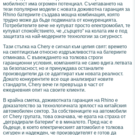
мобилност има огромен потенциал. Съчетаването на
тези популярни модели с новата доживотна гаранция за
Rhino батериите създава мощна комбинация, която
трудно може да бъде подмината от конкуренцията.
Потребителите вече не купуват просто електромобил, те
купуват спокойствието, че „сърцето“ на колата им е под
защитата на най-модерните технологии за сигурност.
Тази стъпка на Chery е сигнал към целия свят: времето
на скептицизъм относно издръжливостта на батериите
отминава. С въвеждането на толкова строги
гаранционни условия, компанията не само вдига летвата
за безопасност, но и принуждава останалите
производители да се адаптират към новата реалност.
Докато конкурентите все още анализират новите
стандарти, Chery вече ги превръща в част от
ежедневния опит на своите клиенти.
В крайна сметка, доживотната гаранция на Rhino е
доказателство за технологичната зрялост на китайския
автомобилен сектор. За собствениците на автомобили
от Chery групата, това означава, че ерата на страха от
„деградирали батерии“ е в миналото. Пред нас е
бъдеще, в което електрическият автомобил е толкова
сигурен и надежден, че производителят е готов да