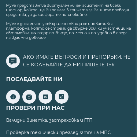
MyVe представлява виртуален личен асистент на всеки
шофьор, който ще Ви помага в грижата за Вашите превозни
средства, за да шофирате по-спокойно.
MyVe е динамично усъвършенстваща се иновативна
платформа, която се стреми да свърже всички участници на
автомобилния пазар по-бързо, по-лесно и по-удобно в среда
на взаимно доверие.
АКО ИМАТЕ ВЪПРОСИ И ПРЕПОРЪКИ, НЕ
СЕ КОЛЕБАЙТЕ ДА НИ ПИШЕТЕ
ТУК
ПОСЛЕДВАЙТЕ НИ
ПРОВЕРИ ПРИ НАС
Валидни винетка, застраховка и ГТП
Проверка технически преглед /гтп/ на МПС