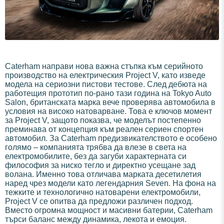
Caterham направи нова важна стъпка към серийното
производство на електрическия Project V, като изведе
модела на сериозни пистови тестове. След дебюта на
работещия прототип по-рано тази година на Tokyo Auto
Salon, британската марка вече проверява автомобила в
условия на високо натоварване. Това е ключов момент
за Project V, защото показва, че моделът постепенно
преминава от концепция към реален сериен спортен
автомобил. За Caterham предизвикателството е особено
голямо – компанията трябва да влезе в света на
електромобилите, без да загуби характерната си
философия за ниско тегло и директно усещане зад
волана. Именно това отличава марката десетилетия
наред чрез модели като легендарния Seven. На фона на
тежките и технологично натоварени електромобили,
Project V се опитва да предложи различен подход.
Вместо огромна мощност и масивни батерии, Caterham
търси баланс между динамика, лекота и емоция.