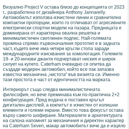
Визуално Project V остава близо до концепцията от 2023
г., разработена от дизайнера Anthony Jannarelly.
Автомобилът използва изчистени линии и сравнително
компактни пропорции, които го отличават от агресивните
електрически спортни модели на пазара. Предницата е
доминирана от характерна овална решетка и
минималистичен светлинен подпис. Най-голямата
промяна спрямо първоначалния прототип е в задната
част, където вече има четири кръгли стопа заради
международните изисквания за хомологация. Големите
19- и 20-инчови джанти подчертават ниския и широк
силует на купето. Caterham очевидно се опитва да
създаде модерен автомобил, който все пак запазва
известна механична „чистота“ във визията си. Именно
тази простота е част от идентичността на марката.
Интериорът също следва минималистичната
философия, но вече преминава към по-практична 2+2
конфигурация. Пред водача е поставен кръгъл
дигитален дисплей, а кокпитът е изчистен от излишни
елементи и големи екрани. Вместо това фокусът остава
върху самото шофиране. Материалите и архитектурата
на салона напомнят за механичния и директен характер
на Caterham Seven, макар автомобилът вече да е изцяло