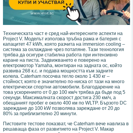
Техническата част е сред най-интересните аспекти на
Project V. Моделът използва тръбна рама и батерия с
капацитет 47 kWh, която разчита на immersion cooling –
система за охлаждане чрез потапяне. Тази технология
трябва да осигури стабилна работа при интензивно
каране на писта. Задвижването е поверено на
електромотор Yamaha, монтиран на задната ос, който
развива 268 к.с. и подава мощността към задните
колела. Caterham посочва тегло около 1 430 кг –
стойност, която е значително по-ниска от тази на много
електрически спортни автомобили. Благодарение на
това ускорението от 0 до 100 км/ч трябва да бъде под 5
секунди. Максималната скорост достига 230 км/ч, а
обещаният пробег е около 400 км по WLTP. Бързото DC
зареждане до 100 kW позволява зареждане от 20 до
80% за приблизително 20 минути.
Пистовите тестове показват, че Caterham вече навлиза в
решаваща фаза от развитието на Project V. Макар