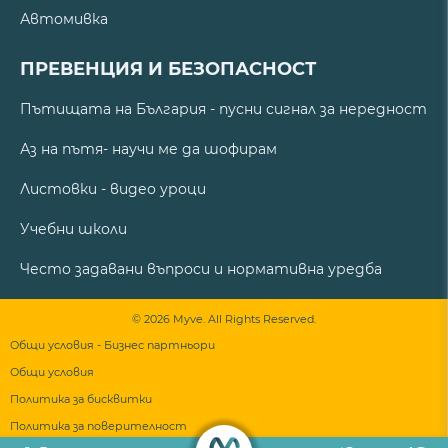
Автомивка
ПРЕВЕНЦИЯ И БЕЗОПАСНОСТ
Пътищата на България - пусни сигнал за нередност
Аз на пътя- научи ме да шофирам
Листовки - видео уроци
Учебни школи
Често задавани въпроси и нормативна уредба
© 2026 Myve. All Rights Reserved.
Общи условия - Бизнес партньори
Общи условия
Политика за бисквитки
Политика за поверителност