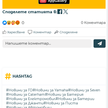
Споделете статията в:
0
0
Коментара
Харесване
Коментар
Споделяне
#
HASHTAG
#
#
#
Новини за ГО
Новини за Yamaha
Новини за Seven
#
#
Новини за Caterham
Новини за Батерия
#
#
Новини за Електромобил
Новини за Батерии
#
#
Новини за Джанти
Новини за Писта
#
Новини за Автомобили