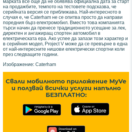
марката все още да не обявява официална дата за старт
на продажбите, темпото на тестовете подсказва, че
серийната версия се приближава. Най-интересното в
случая е, че Caterham не се опитва просто да направи
поредния бърз електромобил. Вместо това компанията
търси начин да пренесе традиционното усещане за лек,
директен и ангажиращ спортен автомобил в
електрическата ера. Ако успее да запази този характер и
в серийния модел, Project V може да се превърне в една
от най-интересните нишови електрически спортни коли
през следващите години.
Изображение: Caterham
Свали мобилното приложение MyVe
и ползвай всички услуги напълно
БЕЗПЛАТНО: