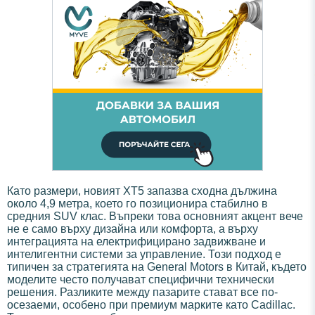
Като размери, новият XT5 запазва сходна дължина
около 4,9 метра, което го позиционира стабилно в
средния SUV клас. Въпреки това основният акцент вече
не е само върху дизайна или комфорта, а върху
интеграцията на електрифицирано задвижване и
интелигентни системи за управление. Този подход е
типичен за стратегията на General Motors в Китай, където
моделите често получават специфични технически
решения. Разликите между пазарите стават все по-
осезаеми, особено при премиум марките като Cadillac.