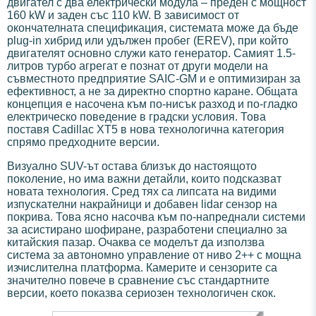
двигател с два електрически модула – преден с мощност
160 kW и заден със 110 kW. В зависимост от
окончателната спецификация, системата може да бъде
plug-in хибрид или удължен пробег (EREV), при който
двигателят основно служи като генератор. Самият 1.5-
литров турбо агрегат е познат от други модели на
съвместното предприятие SAIC-GM и е оптимизиран за
ефективност, а не за директно спортно каране. Общата
концепция е насочена към по-нисък разход и по-гладко
електрическо поведение в градски условия. Това
поставя Cadillac XT5 в нова технологична категория
спрямо предходните версии.
Визуално SUV-ът остава близък до настоящото
поколение, но има важни детайли, които подсказват
новата технология. Сред тях са липсата на видими
изпускателни накрайници и добавен lidar сензор на
покрива. Това ясно насочва към по-напреднали системи
за асистирано шофиране, разработени специално за
китайския пазар. Очаква се моделът да използва
система за автономно управление от ниво 2++ с мощна
изчислителна платформа. Камерите и сензорите са
значително повече в сравнение със стандартните
версии, което показва сериозен технологичен скок.