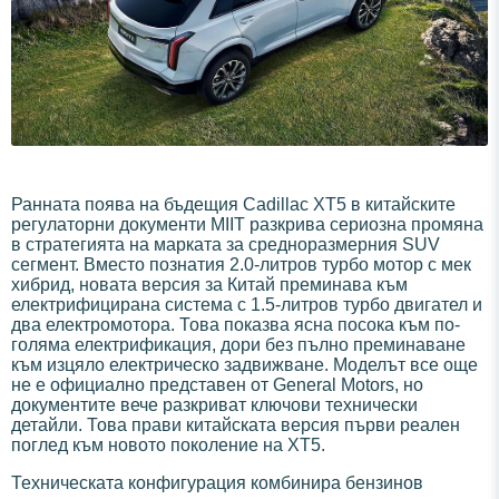
Ранната поява на бъдещия Cadillac XT5 в китайските
регулаторни документи MIIT разкрива сериозна промяна
в стратегията на марката за средноразмерния SUV
сегмент. Вместо познатия 2.0-литров турбо мотор с мек
хибрид, новата версия за Китай преминава към
електрифицирана система с 1.5-литров турбо двигател и
два електромотора. Това показва ясна посока към по-
голяма електрификация, дори без пълно преминаване
към изцяло електрическо задвижване. Моделът все още
не е официално представен от General Motors, но
документите вече разкриват ключови технически
детайли. Това прави китайската версия първи реален
поглед към новото поколение на XT5.
Техническата конфигурация комбинира бензинов