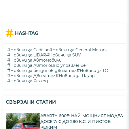
#
HASHTAG
#
#
Новини за Cadillac
Новини за General Motors
#
#
Новини за LiDAR
Новини за SUV
#
Новини за Автомобили
#
Новини за Автономно управление
#
#
Новини за бензинов двигател
Новини за ГО
#
#
Новини за Двигател
Новини за Пазар
#
Новини за Разход
СВЪРЗАНИ СТАТИИ
ABARTH 600E: НАЙ-МОЩНИЯТ МОДЕЛ
ДОСЕГА С ДО 280 К.С. И ПИСТОВ
РЕЖИМ