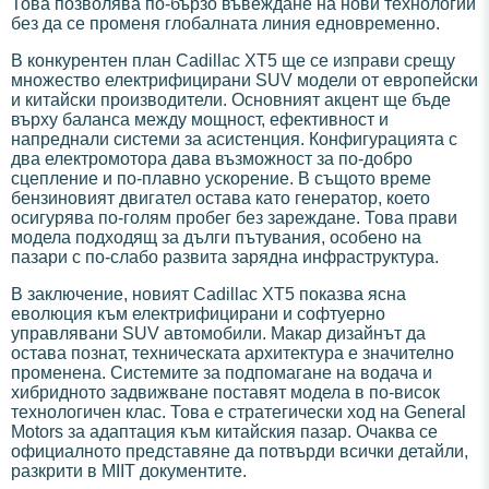
Това позволява по-бързо въвеждане на нови технологии
без да се променя глобалната линия едновременно.
В конкурентен план Cadillac XT5 ще се изправи срещу
множество електрифицирани SUV модели от европейски
и китайски производители. Основният акцент ще бъде
върху баланса между мощност, ефективност и
напреднали системи за асистенция. Конфигурацията с
два електромотора дава възможност за по-добро
сцепление и по-плавно ускорение. В същото време
бензиновият двигател остава като генератор, което
осигурява по-голям пробег без зареждане. Това прави
модела подходящ за дълги пътувания, особено на
пазари с по-слабо развита зарядна инфраструктура.
В заключение, новият Cadillac XT5 показва ясна
еволюция към електрифицирани и софтуерно
управлявани SUV автомобили. Макар дизайнът да
остава познат, техническата архитектура е значително
променена. Системите за подпомагане на водача и
хибридното задвижване поставят модела в по-висок
технологичен клас. Това е стратегически ход на General
Motors за адаптация към китайския пазар. Очаква се
официалното представяне да потвърди всички детайли,
разкрити в MIIT документите.