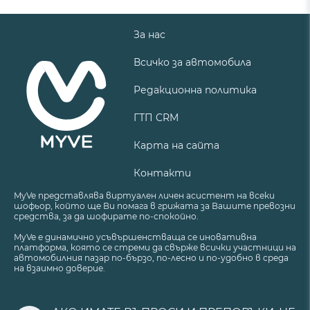
За нас
Всичко за автомобила
Редакционна политика
ГТП CRM
Карта на сайта
Контакти
MyVe представлява виртуален личен асистент на всеки
шофьор, който ще Ви помага в грижата за Вашите превозни
средства, за да шофирате по-спокойно.
MyVe е динамично усъвършенстваща се иновативна
платформа, която се стреми да свърже всички участници на
автомобилния пазар по-бързо, по-лесно и по-удобно в среда
на взаимно доверие.